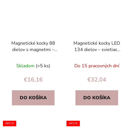
Magnetické kocky 88
Magnetické kocky LED
dielov s magnetmi –
134 dielov – svietiaca
stavebnica pre deti od 3
stavebnica s guľôčkovou
rokov
dráhou 3+
Skladom
(>5 ks)
Do 15 pracovných dní
€16,16
€32,04
DO KOŠÍKA
DO KOŠÍKA
AKCIA
AKCIA