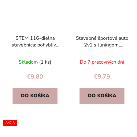
STEM 116-dielna
Stavebné športové auto
stavebnica: pohyblivé
2v1 s tuningom,
stavebné bloky s
skrutkovačom, svetlami
dobíjacím USB
a zvukmi pre deti 3+
Skladom
(1 ks)
Do 7 pracovných dní
motorom pre deti
€9,80
€9,79
DO KOŠÍKA
DO KOŠÍKA
AKCIA