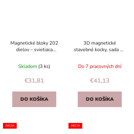
Magnetické bloky 202
3D magnetické
dielov – svietiaca
stavebné kocky, sada 90
guľôčková dráha,
dielov – vzdelávacie
stavebnica pre deti
STEM hračky pre deti
Skladom
(3 ks)
Do 7 pracovných dní
€31,81
€41,13
DO KOŠÍKA
DO KOŠÍKA
AKCIA
AKCIA