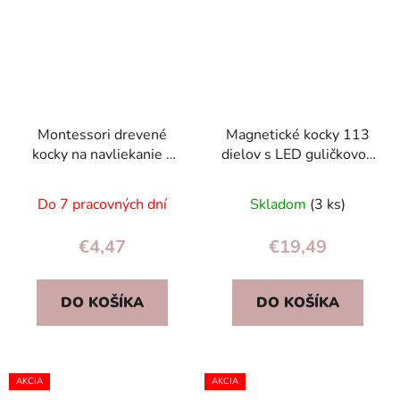
Montessori drevené
Magnetické kocky 113
kocky na navliekanie –
dielov s LED guličkovou
Farma so zvieratkami,
dráhou – 3D stavebnica
12 ks (3+)
pre deti 3+
Do 7 pracovných dní
Skladom
(3 ks)
€4,47
€19,49
DO KOŠÍKA
DO KOŠÍKA
AKCIA
AKCIA