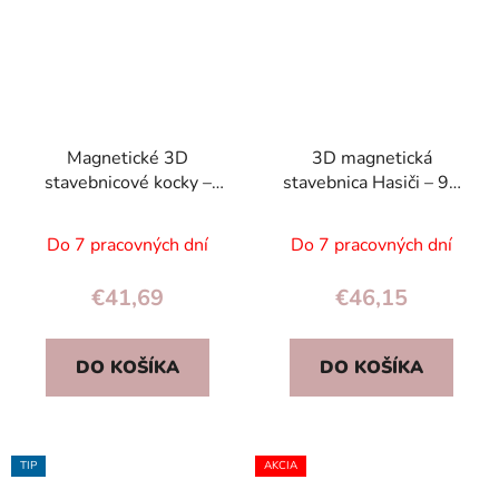
Magnetické 3D
3D magnetická
stavebnicové kocky –
stavebnica Hasiči – 92
mesto a autá, 91 dielov,
dielov, 2 autá,
hračka pre deti
magnetické kocky pre
Do 7 pracovných dní
Do 7 pracovných dní
deti
€41,69
€46,15
DO KOŠÍKA
DO KOŠÍKA
TIP
AKCIA