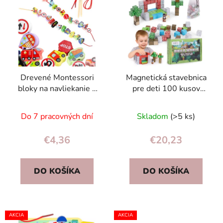
ý
p
p
r
i
o
s
d
p
u
r
k
Drevené Montessori
Magnetická stavebnica
o
t
bloky na navliekanie –
pre deti 100 kusov
d
o
vozidlá a dopravné
kociek
u
v
značky, 23 ks hračka
Do 7 pracovných dní
Skladom
(>5 ks)
k
t
€4,36
€20,23
o
v
DO KOŠÍKA
DO KOŠÍKA
AKCIA
AKCIA