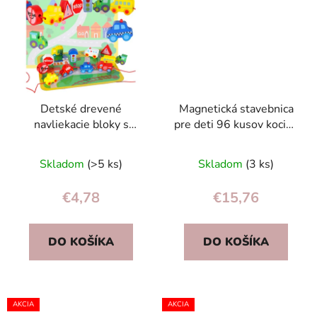
Detské drevené
Magnetická stavebnica
navliekacie bloky s
pre deti 96 kusov kociek
mestskými vozidlami a
ružový hrad
dopravnými značkami,
Skladom
(>5 ks)
Skladom
(3 ks)
12 ks
€4,78
€15,76
DO KOŠÍKA
DO KOŠÍKA
AKCIA
AKCIA