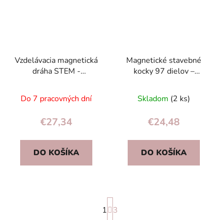
Vzdelávacia magnetická
Magnetické stavebné
dráha STEM -
kocky 97 dielov –
magnetické kocky
farebný zimný vzor,
stavebnica s autíčkom,
stavebnica pre deti 3+
Do 7 pracovných dní
Skladom
(2 ks)
87 dielov
€27,34
€24,48
DO KOŠÍKA
DO KOŠÍKA
S
1
t
3
r