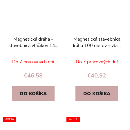
Magnetická dráha -
Magnetická stavebnica
stavebnica vláčikov 140
dráha 100 dielov – vlaky
dielov | magnetické
a magnetické kocky pre
kocky pre deti 3+
deti 3+
Do 7 pracovných dní
Do 7 pracovných dní
€46,58
€40,92
DO KOŠÍKA
DO KOŠÍKA
AKCIA
AKCIA