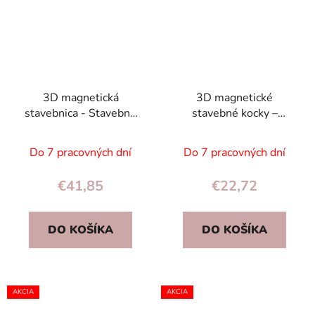
3D magnetická
3D magnetické
stavebnica - Stavebné
stavebné kocky –
stroje 92 dielov, autíčka
Hasičská stanica, 48
a žeriav, pre deti 3+
dielov, 3+, pre deti
Do 7 pracovných dní
Do 7 pracovných dní
€41,85
€22,72
DO KOŠÍKA
DO KOŠÍKA
AKCIA
AKCIA