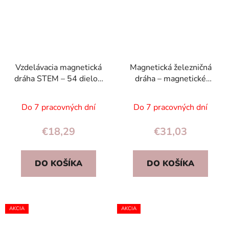
Vzdelávacia magnetická
Magnetická železničná
dráha STEM – 54 dielov,
dráha – magnetické
magnetické kocky s
kocky stavebnica 65
nabíjateľným autíčkom
dielov, vláčik 3+
Do 7 pracovných dní
Do 7 pracovných dní
€18,29
€31,03
DO KOŠÍKA
DO KOŠÍKA
AKCIA
AKCIA