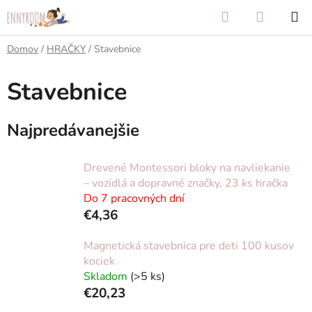
Prejsť
Hľadať
NÁKUP
na
KOŠÍK
obsah
Domov
/
HRAČKY
/
Stavebnice
Stavebnice
Najpredávanejšie
Drevené Montessori bloky na navliekanie
– vozidlá a dopravné značky, 23 ks hračka
Do 7 pracovných dní
€4,36
Magnetická stavebnica pre deti 100 kusov
kociek
Skladom
(>5 ks)
€20,23