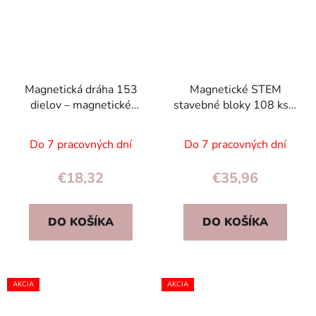
Magnetická dráha 153
Magnetické STEM
dielov – magnetické
stavebné bloky 108 ks –
kocky, vzdelávacia
vesmírna stanica,
hračka so svietiacim
vzdelávacia hra pre deti
Do 7 pracovných dní
Do 7 pracovných dní
autíčkom
3+
€18,32
€35,96
DO KOŠÍKA
DO KOŠÍKA
AKCIA
AKCIA