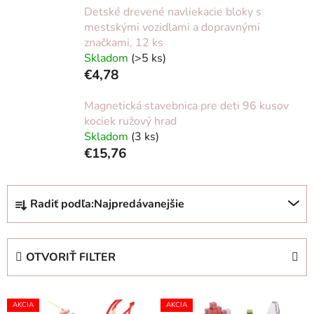
Detské drevené navliekacie bloky s
mestskými vozidlami a dopravnými
značkami, 12 ks
Skladom
(>5 ks)
€4,78
Magnetická stavebnica pre deti 96 kusov
kociek ružový hrad
Skladom
(3 ks)
€15,76
R
Radiť podľa:
Najpredávanejšie
a
d
e
OTVORIŤ FILTER
n
i
V
e
AKCIA
AKCIA