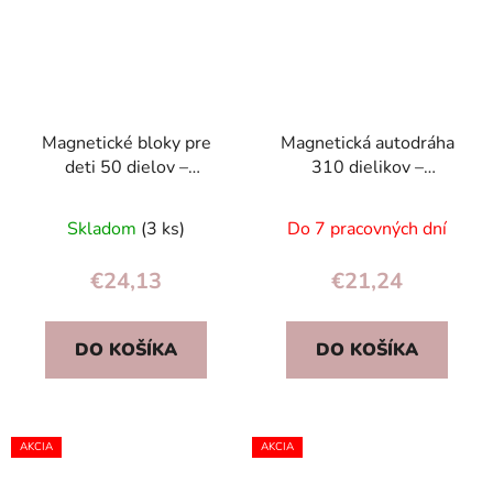
Magnetické bloky pre
Magnetická autodráha
deti 50 dielov –
310 dielikov –
magnetická stavebnica
magnetické kocky, 2
STEM, kreatívna hra 3+
autíčka, STEM
Skladom
(3 ks)
Do 7 pracovných dní
stavebnica
€24,13
€21,24
DO KOŠÍKA
DO KOŠÍKA
AKCIA
AKCIA