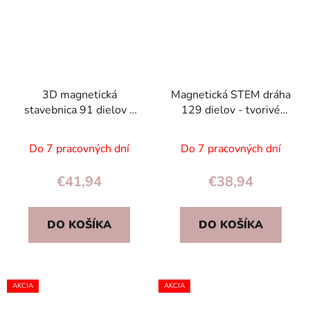
3D magnetická
Magnetická STEM dráha
stavebnica 91 dielov –
129 dielov - tvorivé
policajné autá,
magnetické kocky s
magnetické kocky pre
autíčkami pre deti
Do 7 pracovných dní
Do 7 pracovných dní
deti
€41,94
€38,94
DO KOŠÍKA
DO KOŠÍKA
AKCIA
AKCIA