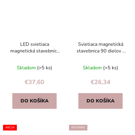
LED svietiaca
Svietiaca magnetická
magnetická stavebnica
stavebnica 90 dielov –
124 dielov –
bloky a kocky pre deti
Priemerné
magnetické bloky pre
3+
Skladom
(>5 ks)
Skladom
(>5 ks)
deti 3+
hodnotenie
produktu
€37,60
€26,34
je
5,0
DO KOŠÍKA
DO KOŠÍKA
z
5
hviezdičiek.
AKCIA
NOVINKA