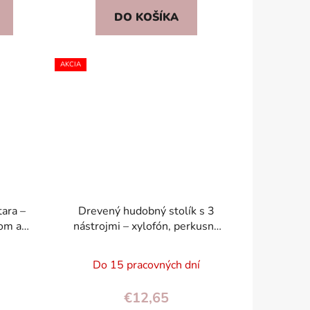
DO KOŠÍKA
AKCIA
tara –
Drevený hudobný stolík s 3
nom a
nástrojmi – xylofón, perkusný
jenie,
tanier, škrabka, pre deti 18+
mes.
Do 15 pracovných dní
€12,65