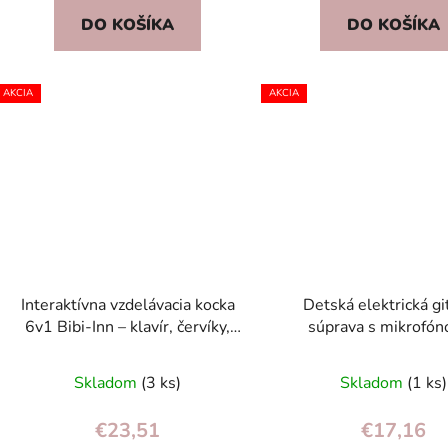
DO KOŠÍKA
DO KOŠÍKA
AKCIA
AKCIA
Interaktívna vzdelávacia kocka
Detská elektrická gi
6v1 Bibi-Inn – klavír, červíky,
súprava s mikrofó
didaktická hračka 18m+
statívom, MP3 pripo
modrá, 3+
Skladom
(3 ks)
Skladom
(1 ks)
€23,51
€17,16