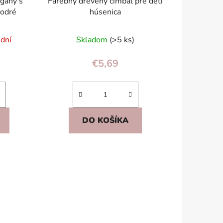
rgany s
Farebný drevený cimbal pre deti
odré
húsenica
 dní
Skladom
(>5 ks)
€5,69
DO KOŠÍKA