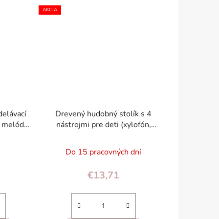
AKCIA
delávací
Drevený hudobný stolík s 4
 melódií,
nástrojmi pre deti (xylofón,
im
bubon, tarka) – veľryba
ECOTOYS
Do 15 pracovných dní
€13,71