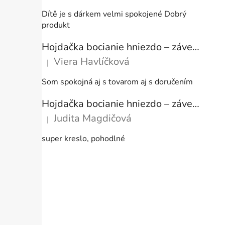
Dítě je s dárkem velmi spokojené Dobrý
produkt
Hojdačka bocianie hniezdo – závesné kreslo s vankúšom ecru, 80 cm, nosnosť 150 kg
Viera Havlíčková
|
Hodnotenie produktu je 5 z 5 hviezdičiek.
Som spokojná aj s tovarom aj s doručením
Hojdačka bocianie hniezdo – závesné kreslo s vankúšom ecru, 80 cm, nosnosť 150 kg
Judita Magdičová
|
Hodnotenie produktu je 5 z 5 hviezdičiek.
super kreslo, pohodlné