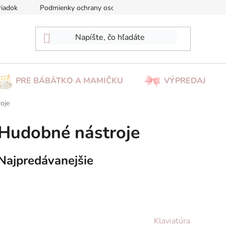
riadok
Podmienky ochrany osobných údajov
Reklamácia/Vrá
PRE BÁBÄTKO A MAMIČKU
VÝPREDAJ
oje
Hudobné nástroje
Najpredávanejšie
Klaviatúra