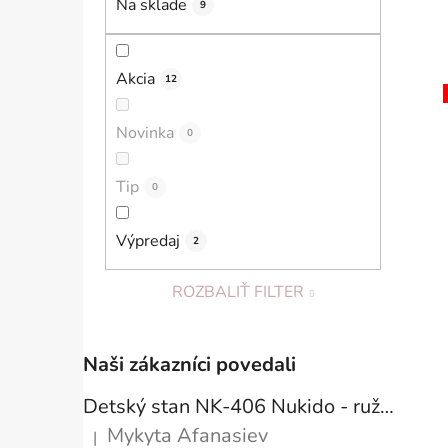
Na sklade
9
Akcia
12
Novinka
0
Tip
0
Výpredaj
2
ROZBALIŤ FILTER
Naši zákazníci povedali
Detský stan NK-406 Nukido - ružový
Mykyta Afanasiev
|
Hodnotenie produktu je 5 z 5 hviezdičiek.