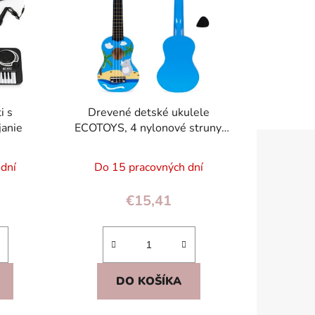
e
p
r
o
d
u
i s
Drevené detské ukulele
k
janie
ECOTOYS, 4 nylonové struny,
t
12 pražcov, farebná grafika
o
 dní
Do 15 pracovných dní
v
€15,41
DO KOŠÍKA