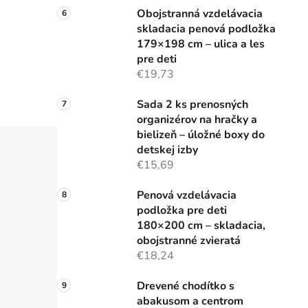
i
Obojstranná vzdelávacia
skladacia penová podložka
179×198 cm – ulica a les
pre deti
€19,73
Sada 2 ks prenosných
organizérov na hračky a
bielizeň – úložné boxy do
detskej izby
€15,69
Penová vzdelávacia
podložka pre deti
180×200 cm – skladacia,
obojstranné zvieratá
€18,24
Drevené chodítko s
abakusom a centrom