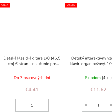
AKCIA
AKCIA
Detská klasická gitara 1/8 (46,5
Detský interaktívny vz
cm) 6 strún – na učenie pre
klavír-organ béžový, 10
začiatočníkov 4+
6 zvukov, DJ rež
Do 7 pracovných dní
Skladom
(4 ks)
€4,41
€11,62