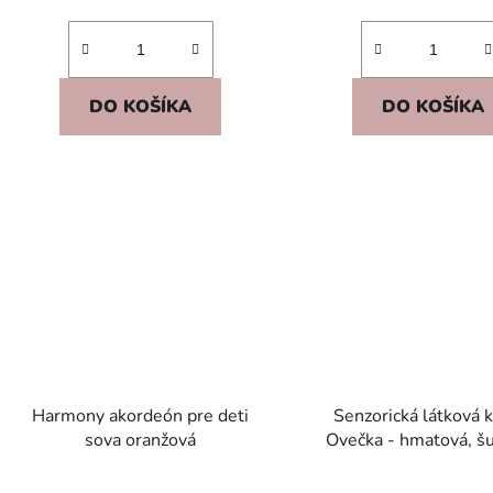
DO KOŠÍKA
DO KOŠÍKA
Harmony akordeón pre deti
Senzorická látková 
sova oranžová
Ovečka - hmatová, šu
stránky, visačky, píš