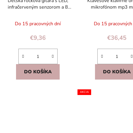
Detská rocková gitara s LED,
Klávesové klavírne o
infračerveným senzorom a 8
mikrofónom mp3 m
melódiami pre deti 3+
Do 15 pracovných dní
Do 15 pracovných
€9,36
€36,45
DO KOŠÍKA
DO KOŠÍKA
AKCIA