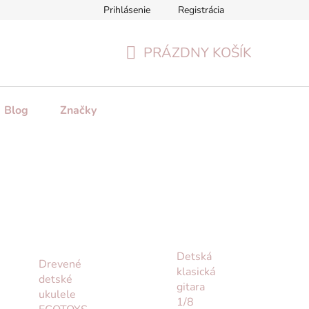
Prihlásenie
Registrácia
tenie tovaru
Formulár na odstúpenie od zmluvy
Reklamačn
PRÁZDNY KOŠÍK
NÁKUPNÝ
KOŠÍK
Blog
Značky
Detská
Drevené
klasická
detské
gitara
ukulele
1/8