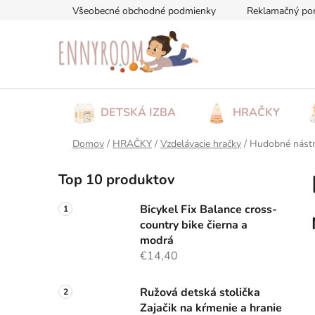
Prejsť
Všeobecné obchodné podmienky
Reklamačný po
na
obsah
DETSKÁ IZBA
HRAČKY
Domov
/
HRAČKY
/
Vzdelávacie hračky
/
Hudobné nástr
B
Top 10 produktov
o
č
Bicykel Fix Balance cross-
n
country bike čierna a
ý
modrá
p
€14,40
a
n
Ružová detská stolička
Zajačik na kŕmenie a hranie
e