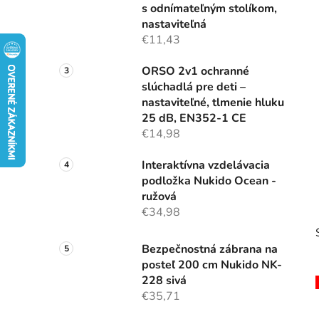
s odnímateľným stolíkom,
l
nastaviteľná
€11,43
ORSO 2v1 ochranné
slúchadlá pre deti –
nastaviteľné, tlmenie hluku
25 dB, EN352-1 CE
€14,98
Interaktívna vzdelávacia
podložka Nukido Ocean -
ružová
€34,98
Bezpečnostná zábrana na
posteľ 200 cm Nukido NK-
228 sivá
€35,71