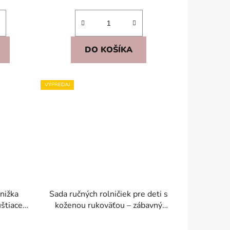
DO KOŠÍKA
VÝPREDAJ
knižka
Sada ručných rolničiek pre deti s
štiace
koženou rukoväťou – zábavný
ťalka
hudobný nástroj