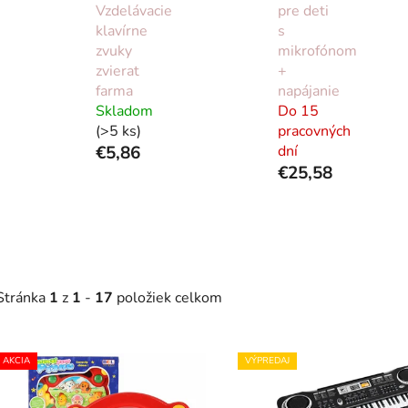
Vzdelávacie
pre deti
klavírne
s
zvuky
mikrofónom
zvierat
+
farma
napájanie
Skladom
Do 15
(>5 ks)
pracovných
€5,86
dní
€25,58
Stránka
1
z
1
-
17
položiek celkom
V
AKCIA
VÝPREDAJ
ý
p