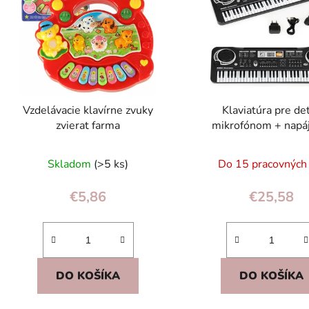
s
p
r
o
d
Vzdelávacie klavírne zvuky
Klaviatúra pre det
u
zvierat farma
mikrofónom + napá
k
t
Skladom
(>5 ks)
Do 15 pracovných
o
v
€5,86
€25,58
DO KOŠÍKA
DO KOŠÍKA