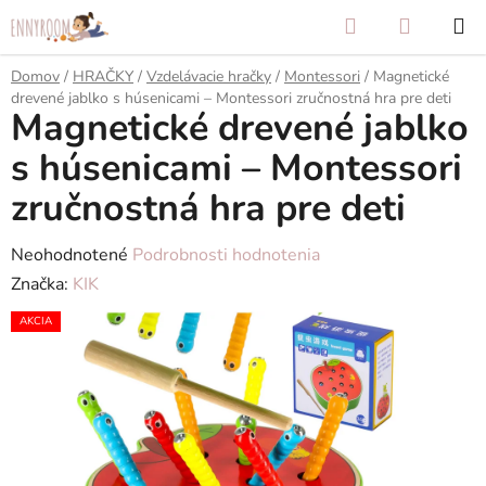
Prejsť
Hľadať
NÁKUP
na
KOŠÍK
obsah
Domov
/
HRAČKY
/
Vzdelávacie hračky
/
Montessori
/
Magnetické
drevené jablko s húsenicami – Montessori zručnostná hra pre deti
Magnetické drevené jablko
s húsenicami – Montessori
zručnostná hra pre deti
Priemerné
Neohodnotené
Podrobnosti hodnotenia
hodnotenie
Značka:
KIK
produktu
AKCIA
je
0,0
z
5
hviezdičiek.