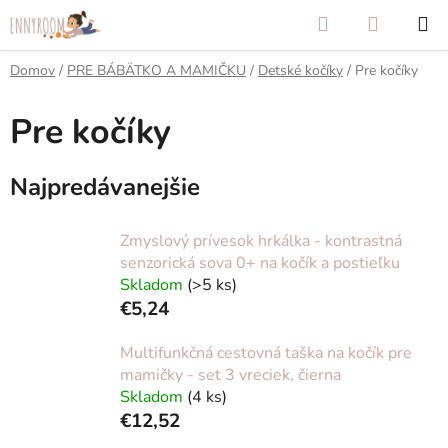
Prejsť
Hľadať
NÁKUP
na
KOŠÍK
obsah
Domov
/
PRE BÁBÄTKO A MAMIČKU
/
Detské kočíky
/
Pre kočíky
Pre kočíky
Najpredávanejšie
Zmyslový prívesok hrkálka - kontrastná
senzorická sova 0+ na kočík a postieľku
Skladom
(>5 ks)
€5,24
Multifunkčná cestovná taška na kočík pre
mamičky - set 3 vreciek, čierna
Skladom
(4 ks)
€12,52