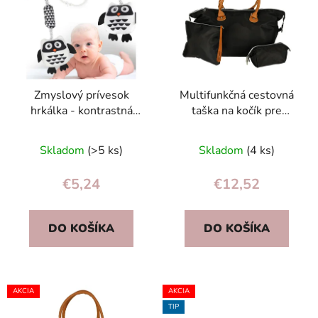
p
r
i
o
s
d
p
u
r
k
Zmyslový prívesok
Multifunkčná cestovná
o
t
hrkálka - kontrastná
taška na kočík pre
d
o
senzorická sova 0+ na
mamičky - set 3 vreciek,
u
v
kočík a postieľku
čierna
Skladom
(>5 ks)
Skladom
(4 ks)
k
t
€5,24
€12,52
o
v
DO KOŠÍKA
DO KOŠÍKA
AKCIA
AKCIA
TIP