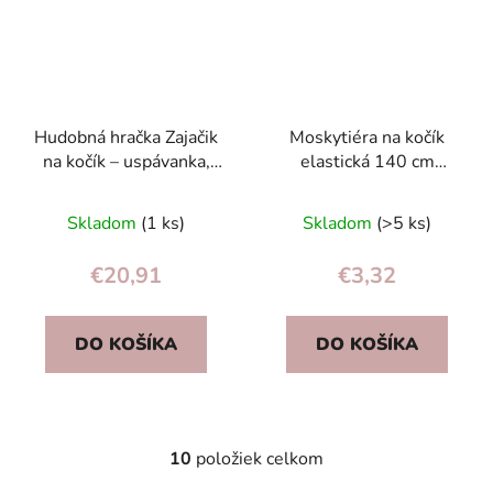
Hudobná hračka Zajačik
Moskytiéra na kočík
na kočík – uspávanka,
elastická 140 cm
mušelín, drevený krúžok
univerzálna sieťka proti
na zavesenie
hmyzu sivá
Skladom
(1 ks)
Skladom
(>5 ks)
€20,91
€3,32
DO KOŠÍKA
DO KOŠÍKA
10
položiek celkom
O