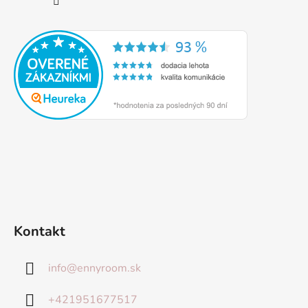
Kontakt
info
@
ennyroom.sk
+421951677517