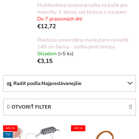
Multifunkčná cestovná taška na kočík pre
mamičky 3-dielny set béžová s vreckami
Do 7 pracovných dní
€12,72
Elastická univerzálna moskytiéra na kočík
140 cm čierna – sieťka proti hmyzu
Skladom
(>5 ks)
€3,15
R
Radiť podľa:
Najpredávanejšie
a
d
e
OTVORIŤ FILTER
n
i
V
e
AKCIA
AKCIA
ý
p
TIP