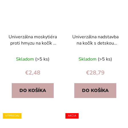
Univerzálna moskytiéra
Univerzálna nadstavba
proti hmyzu na kočík a
na kočík s detskou
autosedačku 140 cm s
sedačkou čierna –
Priemerné
gumičkou, biela
nosnosť 25 kg, pre dve
Skladom
(>5 ks)
Skladom
(>5 ks)
deti
hodnotenie
produktu
€2,48
€28,79
je
5,0
DO KOŠÍKA
DO KOŠÍKA
z
5
hviezdičiek.
VÝPREDAJ
AKCIA