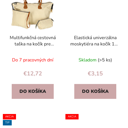
Multifunkčná cestovná
Elastická univerzálna
taška na kočík pre
moskytiéra na kočík 140
mamičky 3-dielny set
cm čierna – sieťka proti
béžová s vreckami
hmyzu
Do 7 pracovných dní
Skladom
(>5 ks)
€12,72
€3,15
DO KOŠÍKA
DO KOŠÍKA
AKCIA
AKCIA
TIP