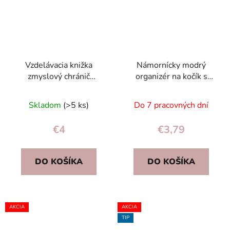
Vzdelávacia knižka
Námornícky modrý
zmyslový chránič
organizér na kočík s
postieľky sova
držiakom na fľaše, 4
vrecká, pre mamičky
Skladom
(>5 ks)
Do 7 pracovných dní
€4
€3,79
DO KOŠÍKA
DO KOŠÍKA
AKCIA
AKCIA
TIP