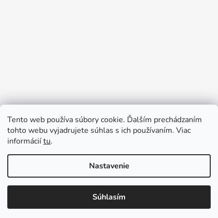
Tento web používa súbory cookie. Ďalším prechádzaním
Prijímame online platby
tohto webu vyjadrujete súhlas s ich používaním. Viac
informácií
tu
.
Nastavenie
Súhlasím
Vytvoril Shoptet
Copyright 2026
Ennyroom
. Všetky práva vyhradené.