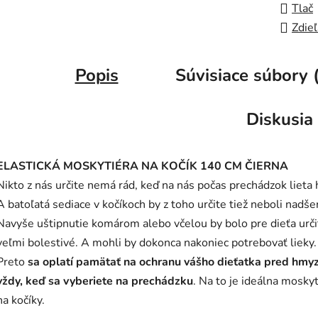
Tlač
Zdieľ
Popis
Súvisiace súbory 
Diskusia
ELASTICKÁ MOSKYTIÉRA NA KOČÍK 140 CM ČIERNA
Nikto z nás určite nemá rád, keď na nás počas prechádzok lieta
A batoľatá sediace v kočíkoch by z toho určite tiež neboli nadše
Navyše uštipnutie komárom alebo včelou by bolo pre dieťa urči
veľmi bolestivé. A mohli by dokonca nakoniec potrebovať lieky.
Preto
sa oplatí pamätať na ochranu vášho dieťatka pred hm
vždy, keď sa vyberiete na prechádzku
. Na to je ideálna moskyt
na kočíky.