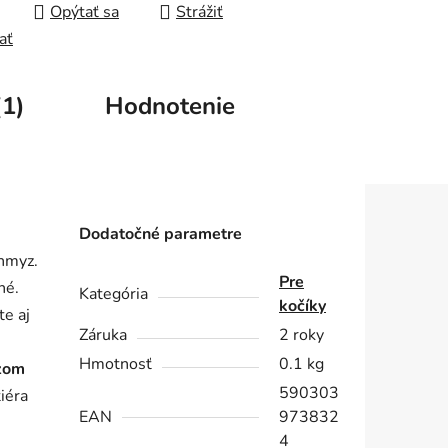
Opýtať sa
Strážiť
ať
(1)
Hodnotenie
Dodatočné parametre
 hmyz.
Pre
né.
Kategória
kočíky
te aj
Záruka
2 roky
Hmotnosť
0.1 kg
yzom
590303
iéra
EAN
973832
4