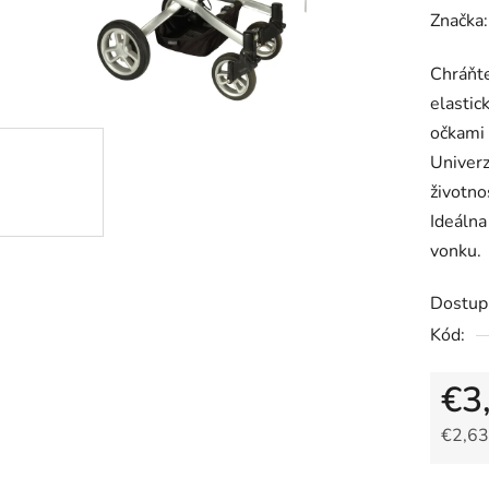
hodnot
Značka
produk
Chráňte
je
elastic
0,0
očkami 
z
Univerz
5
životno
hviezdič
Ideálna
vonku.
Dostup
Kód:
€3
€2,63
Jedno