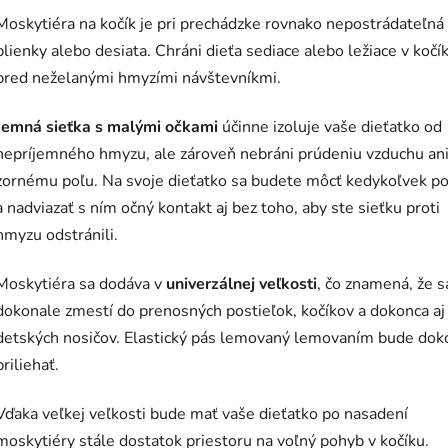
Moskytiéra na kočík je pri prechádzke rovnako nepostrádateľná
plienky alebo desiata. Chráni dieťa sediace alebo ležiace v kočí
pred neželanými hmyzími návštevníkmi.
Jemná sieťka s malými očkami
účinne izoluje vaše dieťatko od
nepríjemného hmyzu, ale zároveň nebráni prúdeniu vzduchu an
zornému poľu. Na svoje dieťatko sa budete môcť kedykoľvek po
a nadviazať s ním očný kontakt aj bez toho, aby ste sieťku proti
hmyzu odstránili.
Moskytiéra sa dodáva v
univerzálnej veľkosti
, čo znamená, že s
dokonale zmestí do prenosných postieľok, kočíkov a dokonca aj
detských nosičov. Elastický pás lemovaný lemovaním bude dok
priliehať.
Vďaka veľkej veľkosti bude mať vaše dieťatko po nasadení
moskytiéry stále dostatok priestoru na voľný pohyb v kočíku.