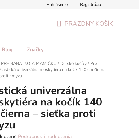
Prihlásenie
Registrácia
tenie tovaru
Formulár na odstúpenie od zmluvy
Reklamačn
PRÁZDNY KOŠÍK
NÁKUPNÝ
KOŠÍK
Blog
Značky
PRE BÁBÄTKO A MAMIČKU
/
Detské kočíky
/
Pre
Elastická univerzálna moskytiéra na kočík 140 cm čierna
 proti hmyzu
stická univerzálna
kytiéra na kočík 140
čierna – sieťka proti
yzu
rné
notené
Podrobnosti hodnotenia