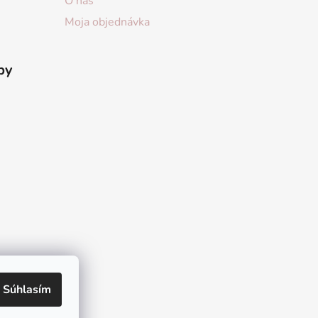
O nás
Moja objednávka
by
Súhlasím