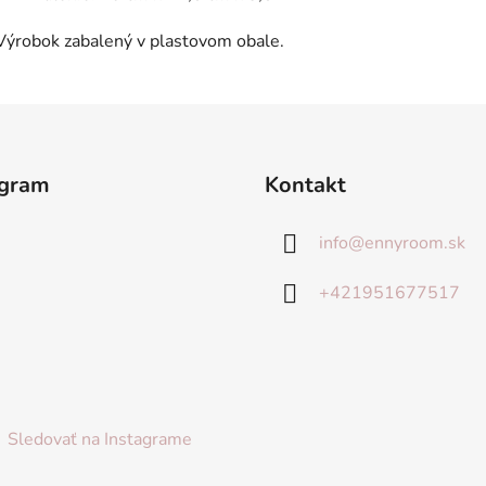
Výrobok zabalený v plastovom obale.
agram
Kontakt
info
@
ennyroom.sk
+421951677517
Sledovať na Instagrame