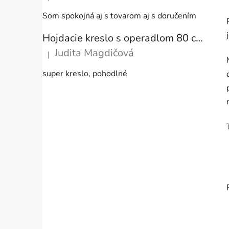
Hodnotenie produktu je 5 z 5 hviezdičiek.
Som spokojná aj s tovarom aj s doručením
Hojdacie kreslo s operadlom 80 cm + vankúše
Judita Magdičová
|
Hodnotenie produktu je 5 z 5 hviezdičiek.
super kreslo, pohodlné