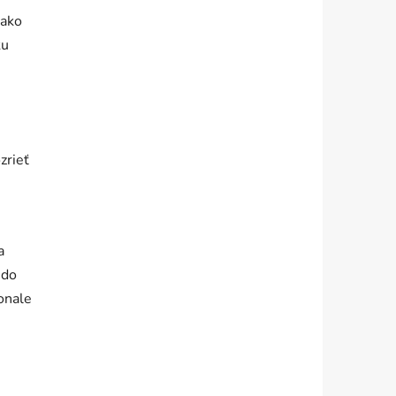
 ako
ku
i
zrieť
a
 do
onale