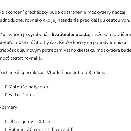
Po skončení prechádzky bude odstránenie moskytiéry naozaj
jednoduché, rovnako ako jej nasadenie pred ďalšou cestou von.
Moskytiéra je vyrobená z
kvalitného plastu
, takže vám a vášmu
dieťaťu môže slúžiť dlhý čas. Keďže kočíky sa pomaly menia a
prispôsobujú novým potrebám vášho dieťatka, moskytiéra bud
môcť zostať rovnaká.
Technické špecifikácie: Vhodné pre deti od 3 rokov:
Materiál: polyester
Farba: čierna
Rozmery:
Dĺžka gumy: 140 cm
Balenie: 20 cm x 11,5 cm x 3,5