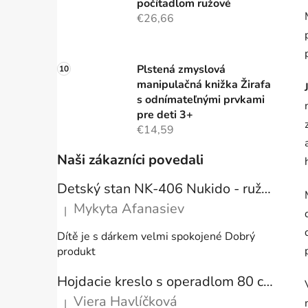
počítadlom ružové
€26,66
Plstená zmyslová
manipulačná knižka Žirafa
s odnímateľnými prvkami
pre deti 3+
€14,59
Naši zákazníci povedali
Detský stan NK-406 Nukido - ružový
Mykyta Afanasiev
|
Hodnotenie produktu je 5 z 5 hviezdičiek.
Dítě je s dárkem velmi spokojené Dobrý
produkt
Hojdacie kreslo s operadlom 80 cm + vankúše
Viera Havlíčková
|