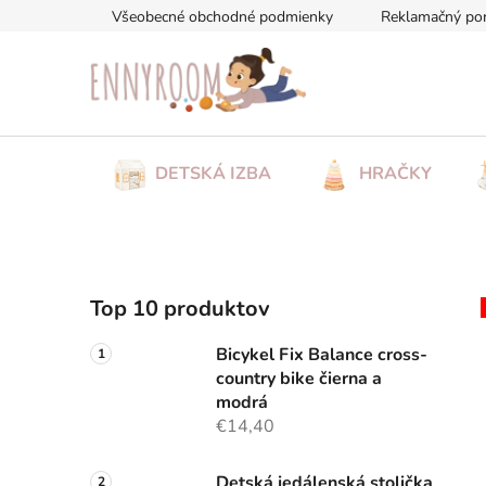
Prejsť
Všeobecné obchodné podmienky
Reklamačný po
na
obsah
DETSKÁ IZBA
HRAČKY
B
Top 10 produktov
o
č
Bicykel Fix Balance cross-
n
country bike čierna a
ý
modrá
p
€14,40
a
Detská jedálenská stolička