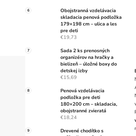
Obojstranná vzdelávacia
skladacia penová podložka
179×198 cm – ulica a les
pre deti
€19,73
Sada 2 ks prenosných
organizérov na hračky a
bielizeň – úložné boxy do
detskej izby
€15,69
Penová vzdelávacia
podložka pre deti
180×200 cm – skladacia,
obojstranné zvieratá
€18,24
Drevené chodítko s