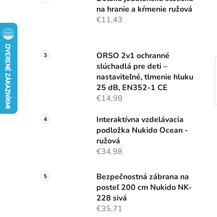
n
na hranie a kŕmenie ružová
e
€11,43
l
ORSO 2v1 ochranné
slúchadlá pre deti –
nastaviteľné, tlmenie hluku
25 dB, EN352-1 CE
€14,98
Interaktívna vzdelávacia
podložka Nukido Ocean -
ružová
€34,98
Bezpečnostná zábrana na
posteľ 200 cm Nukido NK-
228 sivá
€35,71