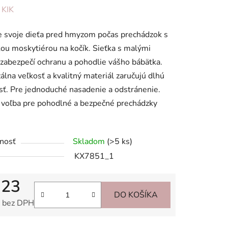
enie
:
KIK
tu
 svoje dieťa pred hmyzom počas prechádzok s
kou moskytiérou na kočík. Sieťka s malými
zabezpečí ochranu a pohodlie vášho bábätka.
álna veľkosť a kvalitný materiál zaručujú dlhú
sť. Pre jednoduché nasadenie a odstránenie.
iek.
 voľba pre pohodlné a bezpečné prechádzky
nosť
Skladom
(>5 ks)
KX7851_1
,23
DO KOŠÍKA
 bez DPH
tková cena: