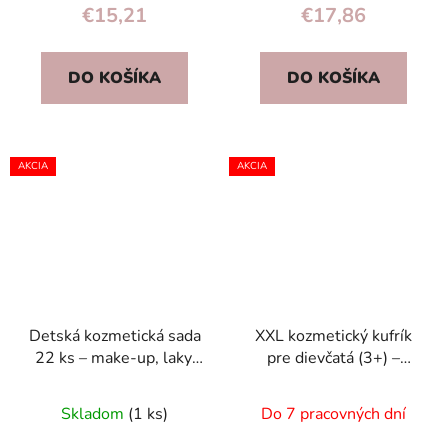
€15,21
€17,86
DO KOŠÍKA
DO KOŠÍKA
AKCIA
AKCIA
Detská kozmetická sada
XXL kozmetický kufrík
22 ks – make-up, laky,
pre dievčatá (3+) –
dúhová tylová sukňa,
súprava na líčenie a
jednorožec
manikúru, bezpečná
Skladom
(1 ks)
Do 7 pracovných dní