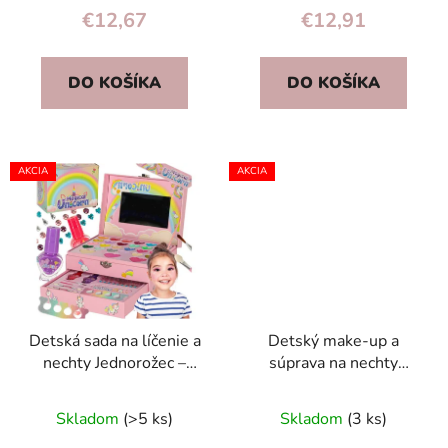
t
€12,67
€12,91
o
v
DO KOŠÍKA
DO KOŠÍKA
AKCIA
AKCIA
Detská sada na líčenie a
Detský make-up a
nechty Jednorožec –
súprava na nechty
make-up, 24 očných
make-up kufor 22
tieňov, laky, flitre
položiek
Skladom
(>5 ks)
Skladom
(3 ks)