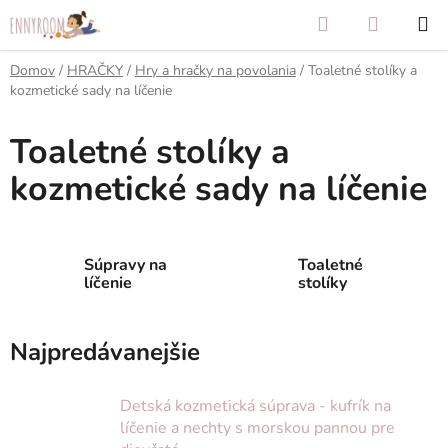
Prejsť
Hľadať
NÁKUP
na
KOŠÍK
obsah
Domov
/
HRAČKY
/
Hry a hračky na povolania
/
Toaletné stolíky a
kozmetické sady na líčenie
Toaletné stolíky a
kozmetické sady na líčenie
Súpravy na
Toaletné
líčenie
stolíky
Najpredávanejšie
Detská kozmetická súprava - kufrík na
líčenie a nechty s morskou pannou pre