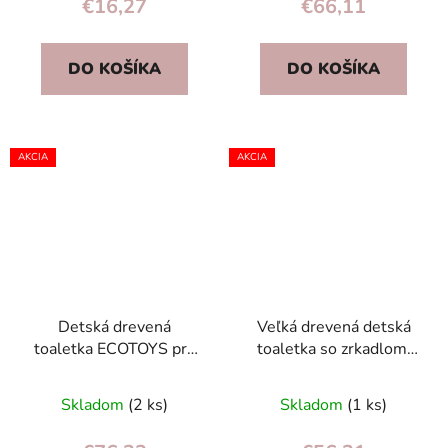
€16,27
€66,11
DO KOŠÍKA
DO KOŠÍKA
AKCIA
AKCIA
Detská drevená
Veľká drevená detská
toaletka ECOTOYS pre
toaletka so zrkadlom,
dievčatá s veľkým
doplnkami a taburetkou
zrkadlom a taburetkou,
ECOTOYS
Skladom
(2 ks)
Skladom
(1 ks)
ružová