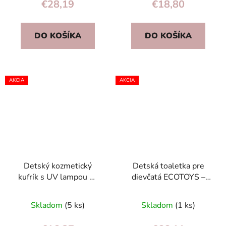
€28,19
€18,80
DO KOŠÍKA
DO KOŠÍKA
AKCIA
AKCIA
Detský kozmetický
Detská toaletka pre
kufrík s UV lampou —
dievčatá ECOTOYS –
make-up, laky na nechty
veľké zrkadlo, biela
a doplnky 3+
drevená, s taburetkom
Skladom
(5 ks)
Skladom
(1 ks)