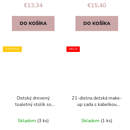
€13,34
€15,40
DO KOŠÍKA
DO KOŠÍKA
VÝPREDAJ
AKCIA
Detský drevený
21-dielna detská make-
toaletný stolík so
up sada s kabelkou
zrkadlom a zásuvkou 7
Jednorožec – kozmetika,
doplnkov ECOTOYS
laky, rúže
Skladom
(3 ks)
Skladom
(1 ks)