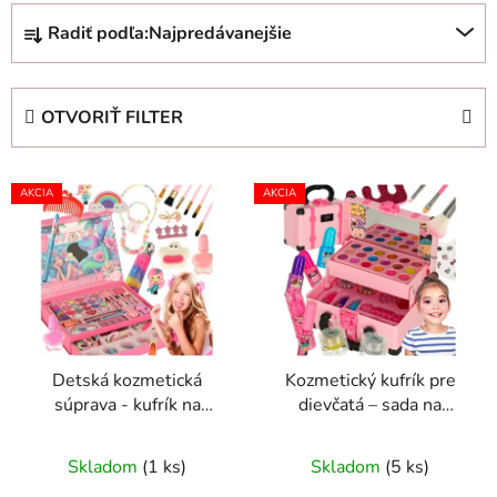
R
Radiť podľa:
Najpredávanejšie
a
d
e
OTVORIŤ FILTER
n
i
V
e
AKCIA
AKCIA
ý
p
p
r
i
o
s
d
p
u
r
k
Detská kozmetická
Kozmetický kufrík pre
o
t
súprava - kufrík na
dievčatá – sada na
d
o
líčenie a nechty s
líčenie a nechty,
u
v
morskou pannou pre
bezpečná detská
Skladom
(1 ks)
Skladom
(5 ks)
k
dievčatá
kozmetika