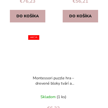
€76,23
€56,21
DO KOŠÍKA
DO KOŠÍKA
AKCIA
Montessori puzzle hra –
drevené bloky tvárí a
emócií, logická
antistresová hra pre
Skladom
(1 ks)
deti