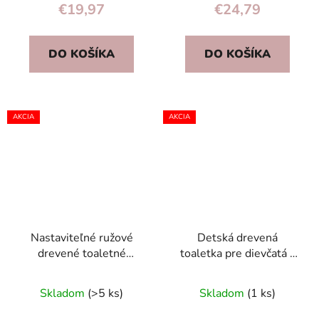
€19,97
€24,79
DO KOŠÍKA
DO KOŠÍKA
AKCIA
AKCIA
Nastaviteľné ružové
Detská drevená
drevené toaletné
toaletka pre dievčatá s
zrkadlo s 2 zásuvkami
veľkým zrkadlom,
na šperky
zásuvkou a doplnkami
Skladom
(>5 ks)
Skladom
(1 ks)
ECOTOYS