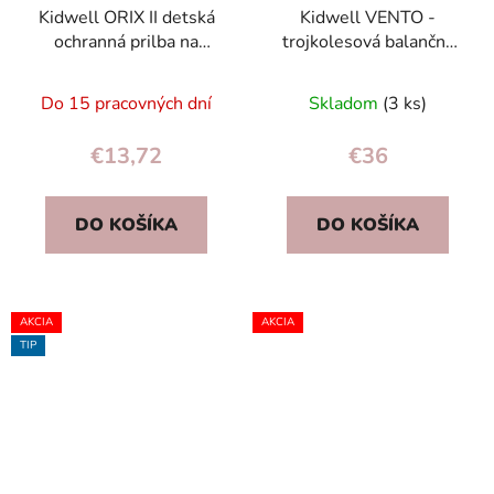
Kidwell ORIX II detská
Kidwell VENTO -
ochranná prilba na
trojkolesová balančná
bicykel, korčule a
kolobežka s LED
kolobežku S 48-52 cm
kolesami, skladacia,
Do 15 pracovných dní
Skladom
(3 ks)
Unicorn
€13,72
€36
DO KOŠÍKA
DO KOŠÍKA
AKCIA
AKCIA
TIP