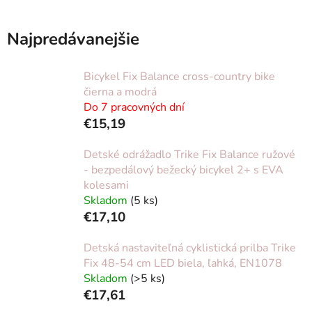
Najpredávanejšie
Bicykel Fix Balance cross-country bike
čierna a modrá
Do 7 pracovných dní
€15,19
Detské odrážadlo Trike Fix Balance ružové
- bezpedálový bežecký bicykel 2+ s EVA
kolesami
Skladom
(5 ks)
€17,10
Detská nastaviteľná cyklistická prilba Trike
Fix 48-54 cm LED biela, ľahká, EN1078
Skladom
(>5 ks)
€17,61