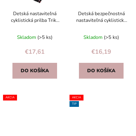
Detská nastaviteľná
Detská bezpečnostná
cyklistická prilba Trike
nastaviteľná cyklistická
Fix 48-54 cm LED biela,
prilba Trike Fix LED 55-
ľahká, EN1078
58 cm fialová
Skladom
(>5 ks)
Skladom
(>5 ks)
€17,61
€16,19
DO KOŠÍKA
DO KOŠÍKA
AKCIA
AKCIA
TIP