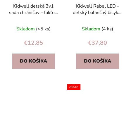
Kidwell detská 3v1
Kidwell Rebel LED –
sada chráničov – lakťov,
detský balančný bicykel
kolien a zápästí,
s LED kolesami 28 cm
nastaviteľné
EVA, bez batérií
Skladom
(>5 ks)
Skladom
(4 ks)
€12,85
€37,80
DO KOŠÍKA
DO KOŠÍKA
AKCIA