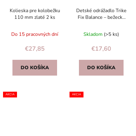
Kolieska pre kolobežku
Detské odrážadlo Trike
110 mm zlaté 2 ks
Fix Balance – bežecký
bicykel 2+ zelené,
nastaviteľné, EVA
Do 15 pracovných dní
Skladom
(>5 ks)
kolesá
€27,85
€17,60
DO KOŠÍKA
DO KOŠÍKA
AKCIA
AKCIA