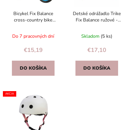
p
u
r
k
Bicykel Fix Balance
Detské odrážadlo Trike
o
t
cross-country bike
Fix Balance ružové -
d
o
čierna a modrá
bezpedálový bežecký
u
v
Priemerné
bicykel 2+ s EVA
Do 7 pracovných dní
Skladom
(5 ks)
k
hodnotenie
kolesami
t
produktu
€15,19
€17,10
o
je
v
5,0
DO KOŠÍKA
DO KOŠÍKA
z
5
hviezdičiek.
AKCIA