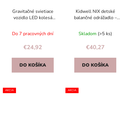
Gravitačné svietiace
Kidwell NIX detské
vozidlo LED kolesá
balančné odrážadlo –
zelená žltá
ľahký nylonový rám,
turbinové ráfiky, PU
Do 7 pracovných dní
Skladom
(>5 ks)
kolesá
€24,92
€40,27
DO KOŠÍKA
DO KOŠÍKA
AKCIA
AKCIA