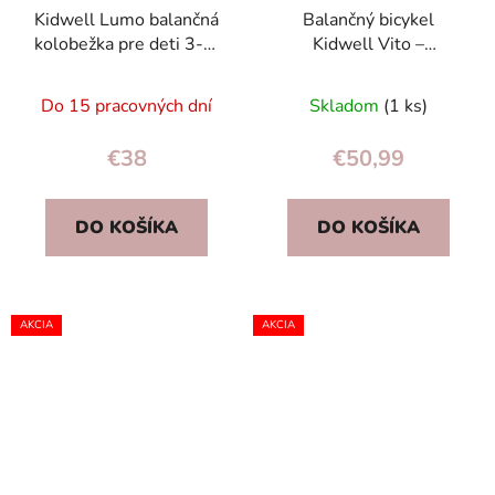
Kidwell Lumo balančná
Balančný bicykel
kolobežka pre deti 3-8,
Kidwell Vito –
LED kolesá + svietiaca
magnéziový rám, 2,8 kg,
Priemerné
plošina, skladacia
EVA kolesá, do 30 kg
Do 15 pracovných dní
Skladom
(1 ks)
hodnotenie
produktu
€38
€50,99
je
5,0
DO KOŠÍKA
DO KOŠÍKA
z
5
hviezdičiek.
AKCIA
AKCIA