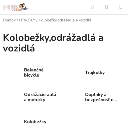
Prejsť
Hľadať
NÁKUP
na
KOŠÍK
obsah
Domov
/
HRAČKY
/
Kolobežky,odrážadlá a vozidlá
Kolobežky,odrážadlá a
vozidlá
Balančné
Trojkolky
bicykle
Odrážacie autá
Doplnky a
a motorky
bezpečnosť na
cesty
Kolobežky