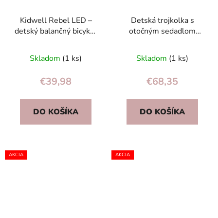
Kidwell Rebel LED –
Detská trojkolka s
detský balančný bicykel
otočným sedadlom
s LED kolesami 28 cm
čierna ECOTOYS
EVA, bez batérií
Skladom
(1 ks)
Skladom
(1 ks)
€39,98
€68,35
DO KOŠÍKA
DO KOŠÍKA
AKCIA
AKCIA