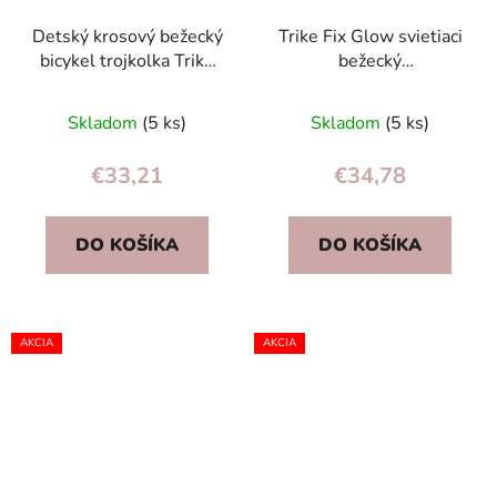
Detský krosový bežecký
Trike Fix Glow svietiaci
bicykel trojkolka Trike
bežecký
Fix Glow LED, svietiaci
bicykel/odrážadlo 12"
rám, čierny 12" EVA
LED ružový pre dievčatá
Skladom
(5 ks)
Skladom
(5 ks)
€33,21
€34,78
DO KOŠÍKA
DO KOŠÍKA
AKCIA
AKCIA