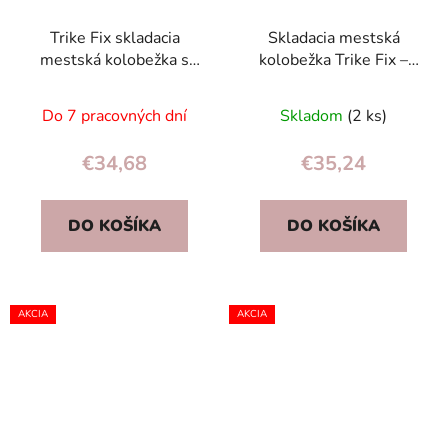
Trike Fix skladacia
Skladacia mestská
mestská kolobežka s
kolobežka Trike Fix –
veľkými 200 mm
veľké kolesá 200 mm,
kolesami a
nastaviteľné riadidlá
Do 7 pracovných dní
Skladom
(2 ks)
nastaviteľnou výškou
€34,68
€35,24
DO KOŠÍKA
DO KOŠÍKA
AKCIA
AKCIA