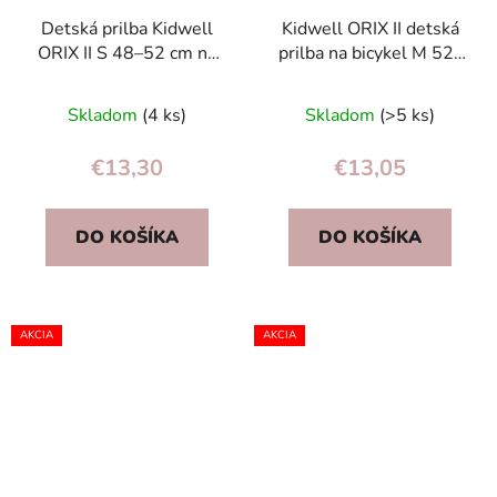
Detská prilba Kidwell
Kidwell ORIX II detská
ORIX II S 48–52 cm na
prilba na bicykel M 52-
bicykel, kolieskové
56 cm modrá | EPS,
korčule a kolobežku,
nastaviteľná, EN1078
Skladom
(4 ks)
Skladom
(>5 ks)
modrá (EN 1078, CE)
€13,30
€13,05
DO KOŠÍKA
DO KOŠÍKA
AKCIA
AKCIA