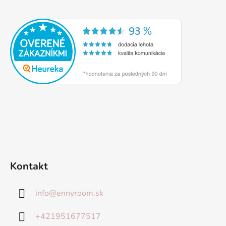
Kontakt
info
@
ennyroom.sk
+421951677517