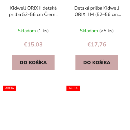
Kidwell ORIX II detská
Detská prilba Kidwell
prilba 52-56 cm Čierny
ORIX II M (52–56 cm)
Graffit – bicykel,
zelená dinosaurus – na
korčule, kolobežka
bicykel, kolobežku,
Skladom
(1 ks)
Skladom
(>5 ks)
korčule
€15,03
€17,76
DO KOŠÍKA
DO KOŠÍKA
AKCIA
AKCIA