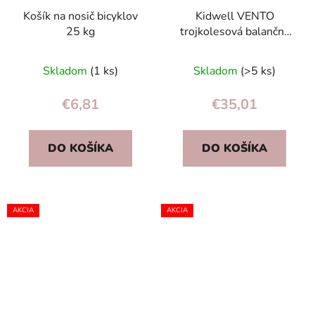
Košík na nosič bicyklov
Kidwell VENTO
25 kg
trojkolesová balančná
kolobežka pre deti s
LED kolieskami,
Skladom
(1 ks)
Skladom
(>5 ks)
skladacia 3+
€6,81
€35,01
DO KOŠÍKA
DO KOŠÍKA
AKCIA
AKCIA