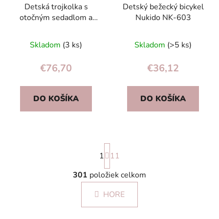
Detská trojkolka s
Detský bežecký bicykel
otočným sedadlom a
Nukido NK-603
strieškou biela
ECOTOYS
Skladom
(3 ks)
Skladom
(>5 ks)
€76,70
€36,12
DO KOŠÍKA
DO KOŠÍKA
S
1
t
11
r
á
301
položiek celkom
O
n
v
k
HORE
l
o
á
v