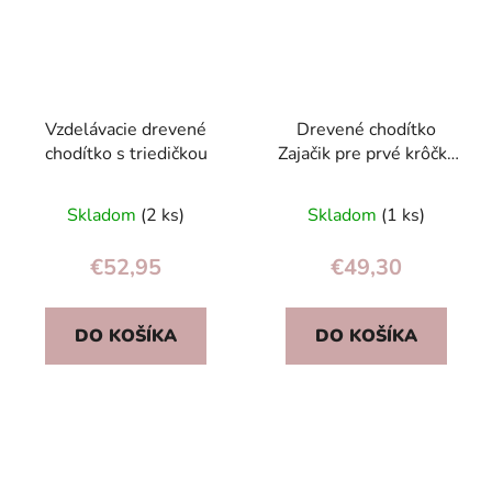
Vzdelávacie drevené
Drevené chodítko
chodítko s triedičkou
Zajačik pre prvé krôčky
batoľaťa – ekologický
vozík na hračky,
Skladom
(2 ks)
Skladom
(1 ks)
bezpečný
€52,95
€49,30
DO KOŠÍKA
DO KOŠÍKA