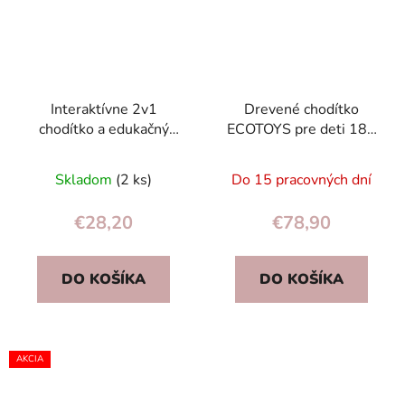
Interaktívne 2v1
Drevené chodítko
chodítko a edukačný
ECOTOYS pre deti 18+
stolík pre deti 12+ mes.
mes. – edukačné s
s pianínkom
kockami a pohyblivými
Skladom
(2 ks)
Do 15 pracovných dní
prvkami
€28,20
€78,90
DO KOŠÍKA
DO KOŠÍKA
AKCIA