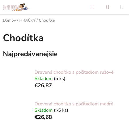
Prejsť
Hľadať
NÁKUP
na
KOŠÍK
obsah
Domov
/
HRAČKY
/
Chodítka
Chodítka
Najpredávanejšie
Drevené chodítko s počítadlom ružové
Skladom
(5 ks)
€26,87
Drevené chodítko s počítadlom modré
Skladom
(>5 ks)
€26,68