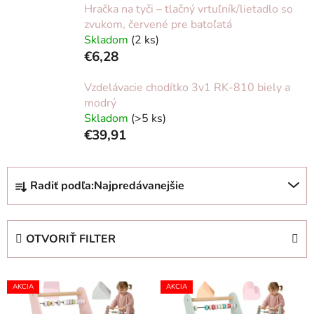
Hračka na tyči – tlačný vrtuľník/lietadlo so
zvukom, červené pre batoľatá
Skladom
(2 ks)
€6,28
Vzdelávacie chodítko 3v1 RK-810 biely a
modrý
Skladom
(>5 ks)
€39,91
R
Radiť podľa:
Najpredávanejšie
a
d
e
OTVORIŤ FILTER
n
i
V
e
AKCIA
AKCIA
ý
p