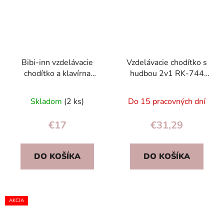
Bibi-inn vzdelávacie
Vzdelávacie chodítko s
chodítko a klavírna
hudbou 2v1 RK-744
podložka 2 v 1 modrá
Ricokids ružové
Skladom
(2 ks)
Do 15 pracovných dní
€17
€31,29
DO KOŠÍKA
DO KOŠÍKA
AKCIA