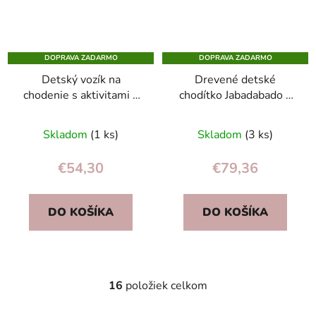
DOPRAVA ZADARMO
DOPRAVA ZADARMO
Detský vozík na
Drevené detské
chodenie s aktivitami –
chodítko Jabadabado s
interaktívne chodítko
mackom/zajačikom,
pre rozvoj motoriky
gumené kolesá,
Skladom
(1 ks)
Skladom
(3 ks)
nastaviteľné brzdy
€54,30
€79,36
DO KOŠÍKA
DO KOŠÍKA
16
položiek celkom
O
v