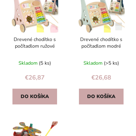
p
r
i
o
s
d
p
u
r
k
Drevené chodítko s
Drevené chodítko s
o
t
počítadlom ružové
počítadlom modré
d
o
u
v
Skladom
(5 ks)
Skladom
(>5 ks)
k
t
€26,87
€26,68
o
v
DO KOŠÍKA
DO KOŠÍKA