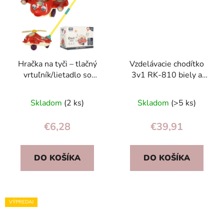
Hračka na tyči – tlačný
Vzdelávacie chodítko
vrtuľník/lietadlo so
3v1 RK-810 biely a
zvukom, červené pre
modrý
batoľatá
Skladom
(2 ks)
Skladom
(>5 ks)
€6,28
€39,91
DO KOŠÍKA
DO KOŠÍKA
VÝPREDAJ