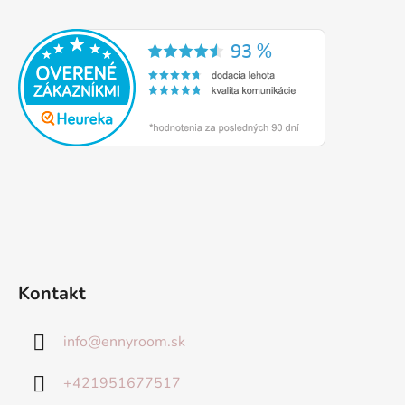
Kontakt
info
@
ennyroom.sk
+421951677517