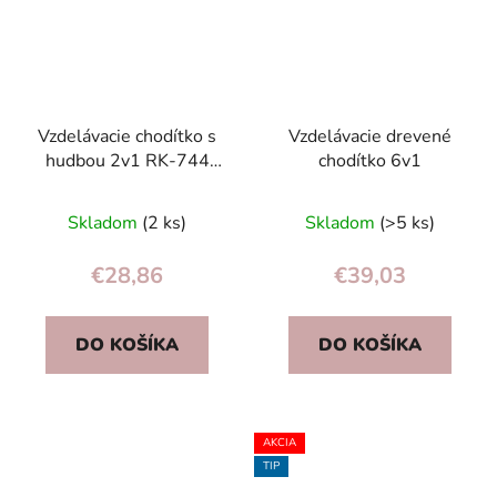
Vzdelávacie chodítko s
Vzdelávacie drevené
hudbou 2v1 RK-744
chodítko 6v1
Ricokids biele
Priemerné
Skladom
(2 ks)
Skladom
(>5 ks)
hodnotenie
produktu
€28,86
€39,03
je
5,0
DO KOŠÍKA
DO KOŠÍKA
z
5
hviezdičiek.
AKCIA
TIP