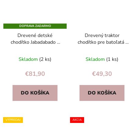
DOPRAVA ZADARMO
Drevené detské
Drevený traktor
chodítko Jabadabado s
chodítko pre batoľatá |
mackom/zajačikom,
Eko drevený vozík na
gumené kolesá,
hračky
Skladom
(2 ks)
Skladom
(1 ks)
nastaviteľné brzdy
€81,90
€49,30
DO KOŠÍKA
DO KOŠÍKA
VÝPREDAJ
AKCIA