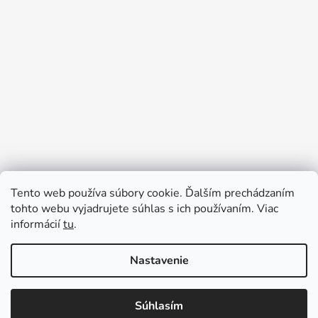
Tento web používa súbory cookie. Ďalším prechádzaním
Prijímame online platby
tohto webu vyjadrujete súhlas s ich používaním. Viac
informácií
tu
.
Nastavenie
Súhlasím
Vytvoril Shoptet