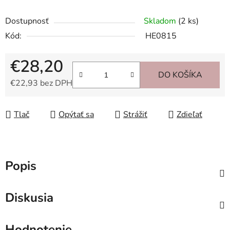
Dostupnosť
Skladom
(2 ks)
Kód:
HE0815
€28,20
DO KOŠÍKA
€22,93 bez DPH
Jednotková cena:
Tlač
Opýtať sa
Strážiť
Zdieľať
Popis
Diskusia
Hodnotenie