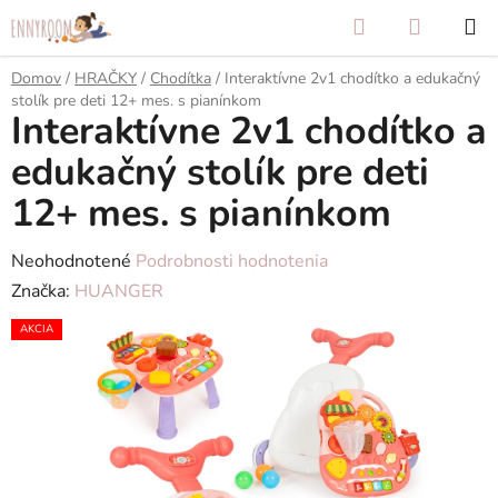
Prejsť
Hľadať
NÁKUP
na
KOŠÍK
obsah
Domov
/
HRAČKY
/
Chodítka
/
Interaktívne 2v1 chodítko a edukačný
stolík pre deti 12+ mes. s pianínkom
Interaktívne 2v1 chodítko a
edukačný stolík pre deti
12+ mes. s pianínkom
Priemerné
Neohodnotené
Podrobnosti hodnotenia
hodnotenie
Značka:
HUANGER
produktu
AKCIA
je
0,0
z
5
hviezdičiek.