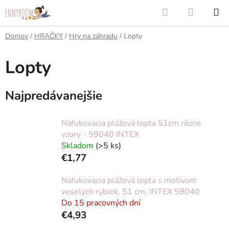
Prejsť
Hľadať
NÁKUP
na
KOŠÍK
obsah
Domov
/
HRAČKY
/
Hry na záhradu
/
Lopty
Lopty
Najpredávanejšie
Nafukovacia plážová lopta 51cm rôzne
vzory - 59040 INTEX
Skladom
(>5 ks)
€1,77
Nafukovacia plážová lopta s motívom
veselých rybiek, 51 cm, INTEX 59040
Do 15 pracovných dní
€4,93