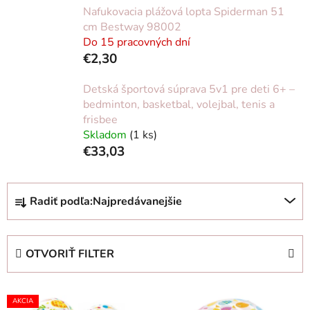
Nafukovacia plážová lopta Spiderman 51
cm Bestway 98002
Do 15 pracovných dní
€2,30
Detská športová súprava 5v1 pre deti 6+ –
bedminton, basketbal, volejbal, tenis a
frisbee
Skladom
(1 ks)
€33,03
R
Radiť podľa:
Najpredávanejšie
a
d
e
OTVORIŤ FILTER
n
i
V
e
AKCIA