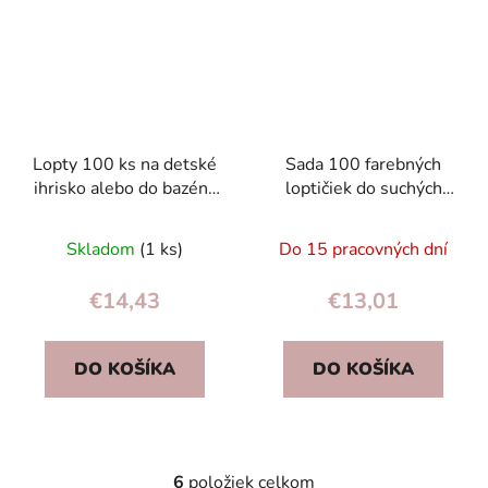
Lopty 100 ks na detské
Sada 100 farebných
ihrisko alebo do bazéna
loptičiek do suchých
Bestway 52027
bazénov 6 cm – IPLAY
(CE, EN71)
Skladom
(1 ks)
Do 15 pracovných dní
€14,43
€13,01
DO KOŠÍKA
DO KOŠÍKA
6
položiek celkom