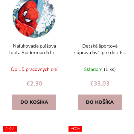
Nafukovacia plážová
Detská športová
lopta Spiderman 51 cm
súprava 5v1 pre deti 6+
Bestway 98002
– bedminton, basketbal,
volejbal, tenis a frisbee
Do 15 pracovných dní
Skladom
(1 ks)
€2,30
€33,03
DO KOŠÍKA
DO KOŠÍKA
AKCIA
AKCIA