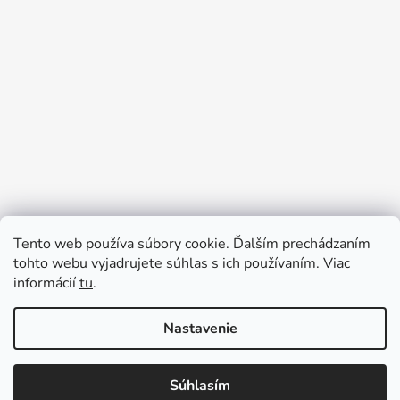
Tento web používa súbory cookie. Ďalším prechádzaním
Prijímame online platby
tohto webu vyjadrujete súhlas s ich používaním. Viac
informácií
tu
.
Nastavenie
Súhlasím
Vytvoril Shoptet