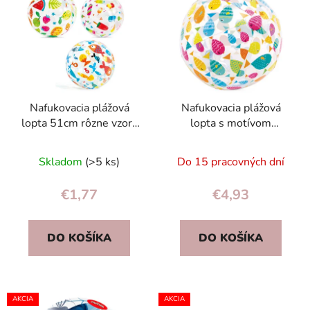
ý
p
p
r
i
o
s
d
p
u
r
k
Nafukovacia plážová
Nafukovacia plážová
o
t
lopta 51cm rôzne vzory
lopta s motívom
d
o
- 59040 INTEX
veselých rybiek, 51 cm,
u
v
INTEX 59040
Skladom
(>5 ks)
Do 15 pracovných dní
k
t
€1,77
€4,93
o
v
DO KOŠÍKA
DO KOŠÍKA
AKCIA
AKCIA