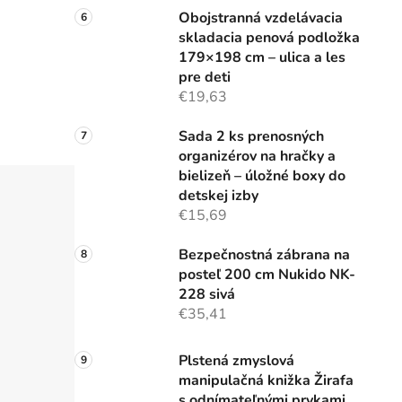
i
Obojstranná vzdelávacia
skladacia penová podložka
179×198 cm – ulica a les
pre deti
€19,63
Sada 2 ks prenosných
organizérov na hračky a
bielizeň – úložné boxy do
detskej izby
€15,69
Bezpečnostná zábrana na
posteľ 200 cm Nukido NK-
228 sivá
€35,41
Plstená zmyslová
manipulačná knižka Žirafa
s odnímateľnými prvkami