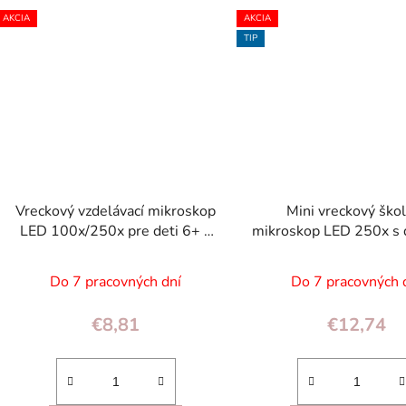
AKCIA
AKCIA
TIP
Vreckový vzdelávací mikroskop
Mini vreckový ško
LED 100x/250x pre deti 6+ s
mikroskop LED 250x s 
ochranným puzdrom
na telefón a prísluš
Do 7 pracovných dní
Do 7 pracovných 
€8,81
€12,74