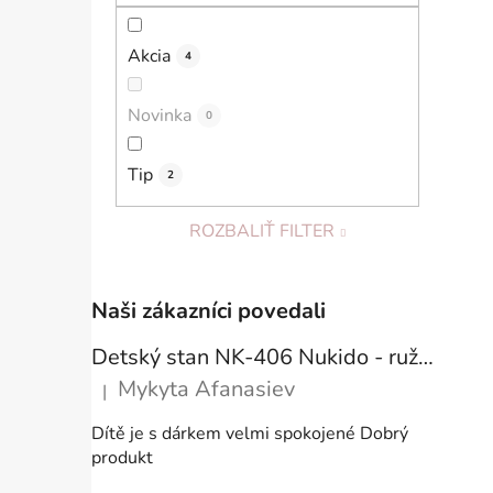
Akcia
4
Novinka
0
Tip
2
ROZBALIŤ FILTER
Naši zákazníci povedali
Detský stan NK-406 Nukido - ružový
Mykyta Afanasiev
|
Hodnotenie produktu je 5 z 5 hviezdičiek.
Dítě je s dárkem velmi spokojené Dobrý
produkt