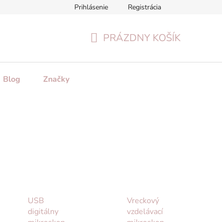
Prihlásenie
Registrácia
tenie tovaru
Formulár na odstúpenie od zmluvy
Reklamačn
PRÁZDNY KOŠÍK
NÁKUPNÝ
KOŠÍK
Blog
Značky
USB
Vreckový
digitálny
vzdelávací