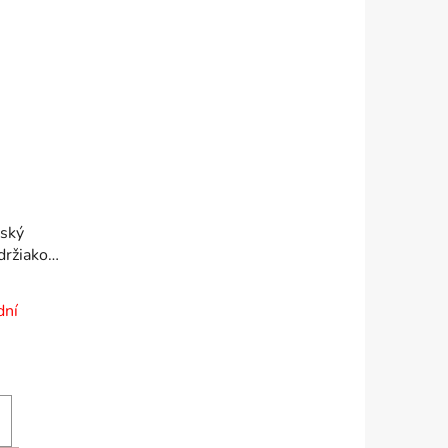
lský
držiakom
enstvom
dní