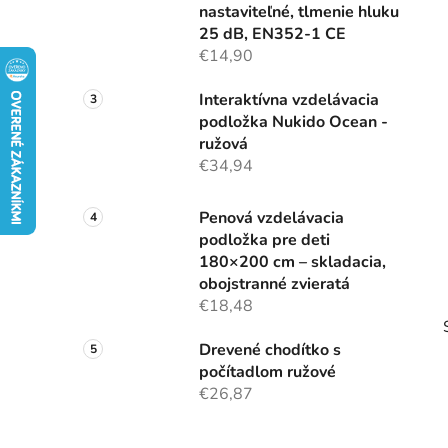
nastaviteľné, tlmenie hluku
l
25 dB, EN352-1 CE
€14,90
Interaktívna vzdelávacia
podložka Nukido Ocean -
ružová
€34,94
Penová vzdelávacia
podložka pre deti
180×200 cm – skladacia,
obojstranné zvieratá
€18,48
Drevené chodítko s
počítadlom ružové
€26,87