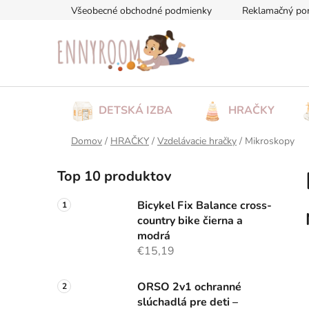
Prejsť
Všeobecné obchodné podmienky
Reklamačný po
na
obsah
DETSKÁ IZBA
HRAČKY
Domov
/
HRAČKY
/
Vzdelávacie hračky
/
Mikroskopy
B
Top 10 produktov
o
č
Bicykel Fix Balance cross-
n
country bike čierna a
ý
modrá
p
€15,19
a
n
ORSO 2v1 ochranné
slúchadlá pre deti –
e