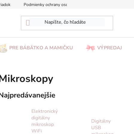
riadok
Podmienky ochrany osobných údajov
Reklamácia/Vrá
PRE BÁBÄTKO A MAMIČKU
VÝPREDAJ
Mikroskopy
Najpredávanejšie
Elektronický
digitálny
Digitálny
mikroskop
USB
WiFi