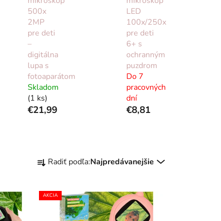
mikroskop
mikroskop
500x
LED
2MP
100x/250x
pre deti
pre deti
–
6+ s
digitálna
ochranným
lupa s
puzdrom
fotoaparátom
Do 7
Skladom
pracovných
(1 ks)
dní
€21,99
€8,81
R
Radiť podľa:
Najpredávanejšie
a
d
e
AKCIA
n
i