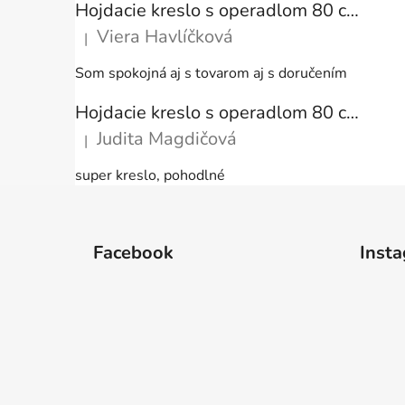
Hojdacie kreslo s operadlom 80 cm + vankúše
Viera Havlíčková
|
Hodnotenie produktu je 5 z 5 hviezdičiek.
Som spokojná aj s tovarom aj s doručením
Hojdacie kreslo s operadlom 80 cm + vankúše
Judita Magdičová
|
Hodnotenie produktu je 5 z 5 hviezdičiek.
super kreslo, pohodlné
Z
á
Facebook
Inst
p
ä
t
i
e