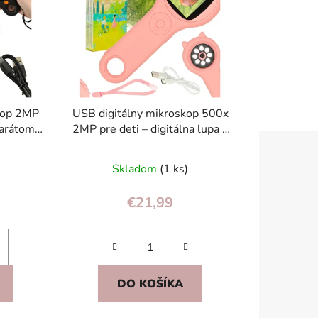
e
p
r
o
d
u
kop 2MP
USB digitálny mikroskop 500x
k
parátom,
2MP pre deti – digitálna lupa s
t
ný
fotoaparátom
o
Skladom
(1 ks)
v
€21,99
DO KOŠÍKA