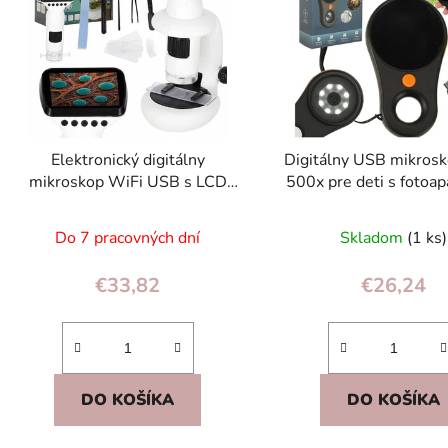
s
p
r
o
d
Elektronický digitálny
Digitálny USB mikros
u
mikroskop WiFi USB s LCD
500x pre deti s fotoa
k
200–1000× pre deti 8+ s
8x LED, prenos
t
príslušenstvom 3v1
Do 7 pracovných dní
Skladom
(1 ks)
o
v
€33,82
€26,24
DO KOŠÍKA
DO KOŠÍKA