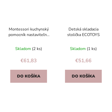
Montessori kuchynský
Detská skladacia
pomocník nastaviteľná
stolička ECOTOYS
plošina pre dieťa
ECOTOYS
Skladom
(2 ks)
Skladom
(1 ks)
€61,83
€51,66
DO KOŠÍKA
DO KOŠÍKA