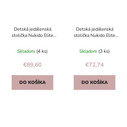
Detská jedálenská
Detská jedálenská
stolička Nukido Elite
stolička Nukido Elite
zelená
ružová
Priemerné
Skladom
(4 ks)
Skladom
(3 ks)
hodnotenie
produktu
€89,60
€72,74
je
5,0
DO KOŠÍKA
DO KOŠÍKA
z
5
hviezdičiek.