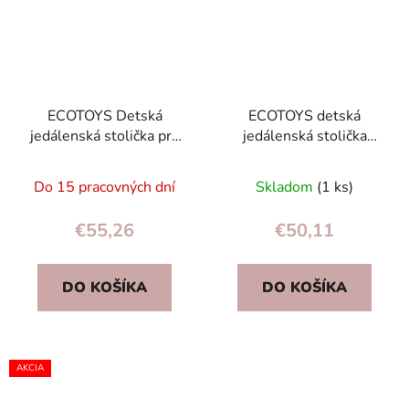
ECOTOYS Detská
ECOTOYS detská
jedálenská stolička pre
jedálenská stolička
deti 6–36 mesiacov, 3-
skladacia, 6–36 mes.,
bodové pásy, podnožka
odnímateľný podnos,
Do 15 pracovných dní
Skladom
(1 ks)
5‑bodové pásy
€55,26
€50,11
DO KOŠÍKA
DO KOŠÍKA
AKCIA