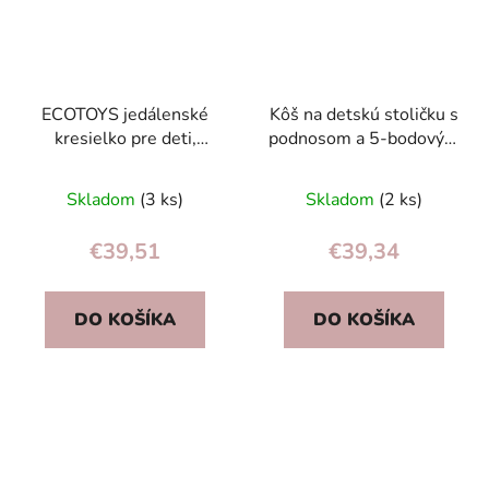
ECOTOYS jedálenské
Kôš na detskú stoličku s
kresielko pre deti,
podnosom a 5-bodovým
ružové, 5-bodové
bezpečnostným pásom
sivý ECOTOYS
Skladom
(3 ks)
Skladom
(2 ks)
€39,51
€39,34
DO KOŠÍKA
DO KOŠÍKA