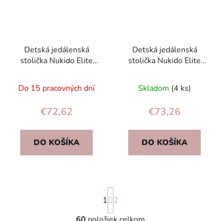
Detská jedálenská
Detská jedálenská
stolička Nukido Elite
stolička Nukido Elite
sivá
čierna
Do 15 pracovných dní
Skladom
(4 ks)
€72,62
€73,26
DO KOŠÍKA
DO KOŠÍKA
S
1
t
2
r
á
60
položiek celkom