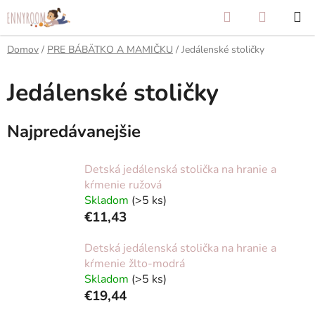
Prejsť
Hľadať
NÁKUP
na
KOŠÍK
obsah
Domov
/
PRE BÁBÄTKO A MAMIČKU
/
Jedálenské stoličky
Jedálenské stoličky
Najpredávanejšie
Detská jedálenská stolička na hranie a
kŕmenie ružová
Skladom
(>5 ks)
€11,43
Detská jedálenská stolička na hranie a
kŕmenie žlto-modrá
Skladom
(>5 ks)
€19,44