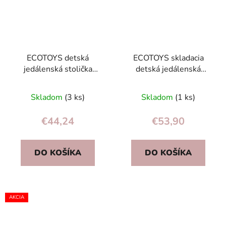
ECOTOYS detská
ECOTOYS skladacia
jedálenská stolička
detská jedálenská
skladacia na kŕmenie s
stolička 6-36 m s
hračkami, nastaviteľná
odnímateľnou táckou,
Skladom
(3 ks)
Skladom
(1 ks)
tácka
5-bodové pásy
€44,24
€53,90
DO KOŠÍKA
DO KOŠÍKA
AKCIA