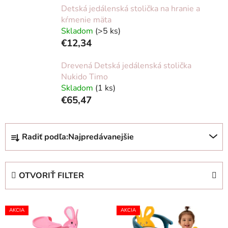
Detská jedálenská stolička na hranie a
kŕmenie mäta
Skladom
(>5 ks)
€12,34
Drevená Detská jedálenská stolička
Nukido Timo
Skladom
(1 ks)
€65,47
R
Radiť podľa:
Najpredávanejšie
a
d
e
OTVORIŤ FILTER
n
i
V
e
AKCIA
AKCIA
ý
p