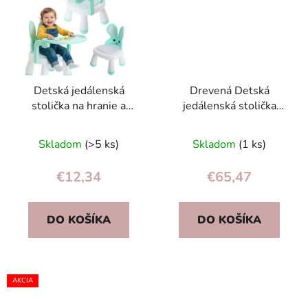
Detská jedálenská
Drevená Detská
stolička na hranie a
jedálenská stolička
kŕmenie mäta
Nukido Timo
Skladom
(>5 ks)
Skladom
(1 ks)
€12,34
€65,47
DO KOŠÍKA
DO KOŠÍKA
AKCIA