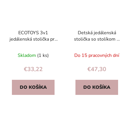
ECOTOYS 3v1
Detská jedálenská
jedálenská stolička pre
stolička so stolíkom +
deti, šedá
podbradník Milo
Ricokids sivá
Skladom
(1 ks)
Do 15 pracovných dní
€33,22
€47,30
DO KOŠÍKA
DO KOŠÍKA