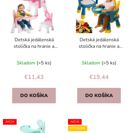
p
r
i
o
s
d
p
u
r
k
Detská jedálenská
Detská jedálenská
o
t
stolička na hranie a
stolička na hranie a
d
o
kŕmenie ružová
kŕmenie žlto-modrá
u
v
Priemerné
Priemerné
Skladom
(>5 ks)
Skladom
(>5 ks)
k
hodnotenie
hodnotenie
t
produktu
produktu
€11,43
€19,44
o
je
je
v
3,0
5,0
DO KOŠÍKA
DO KOŠÍKA
z
z
5
5
hviezdičiek.
hviezdičiek.
AKCIA
AKCIA
VÝPREDAJ