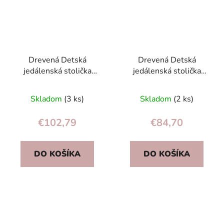
Drevená Detská
Drevená Detská
jedálenská stolička
jedálenská stolička
Nukido Timo
Nukido Timo
Priemerné
Skladom
(3 ks)
Skladom
(2 ks)
hodnotenie
produktu
€102,79
€84,70
je
5,0
DO KOŠÍKA
DO KOŠÍKA
z
5
hviezdičiek.