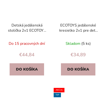
Detská jedálenská
ECOTOYS jedálenské
stolička 2v1 ECOTOYS
kresielko 2v1 pre deti,
zelená, odnímateľná
béžové
tácka, 5-bodové pásy
Do 15 pracovných dní
Skladom
(5 ks)
€44,84
€34,89
DO KOŠÍKA
DO KOŠÍKA
AKCIA
TIP