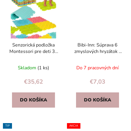
Senzorická podložka
Bibi-Inn: Súprava 6
Montessori pre deti 3+
zmyslových hryzátok a
– 8 dielov, senzorické
hrkálok pre bábätká pri
puzzle, masáž chodidiel
prerezávaní zúbkov
Skladom
(1 ks)
Do 7 pracovných dní
€35,62
€7,03
DO KOŠÍKA
DO KOŠÍKA
TIP
AKCIA