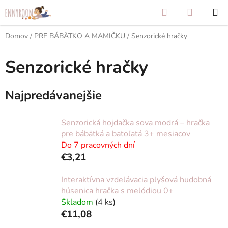
Prejsť
Hľadať
NÁKUP
na
KOŠÍK
obsah
Domov
/
PRE BÁBÄTKO A MAMIČKU
/
Senzorické hračky
Senzorické hračky
Najpredávanejšie
Senzorická hojdačka sova modrá – hračka
pre bábätká a batoľatá 3+ mesiacov
Do 7 pracovných dní
€3,21
Interaktívna vzdelávacia plyšová hudobná
húsenica hračka s melódiou 0+
Skladom
(4 ks)
€11,08