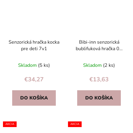
Senzorická hračka kocka
Bibi-inn senzorická
pre deti 7v1
bublifuková hračka 0+
pre bábätká, modrá, 8
melódií, 2x AAA
Skladom
(5 ks)
Skladom
(2 ks)
€34,27
€13,63
DO KOŠÍKA
DO KOŠÍKA
AKCIA
AKCIA