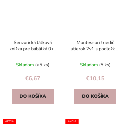
Senzorická látková
Montessori triedič
knižka pre bábätká 0+ |
utierok 2v1 s podložkou
kontrastné vzory,
– senzorná hračka na
zrkadlo, hryzadlo, štítky
rozvoj motoriky pre deti
Skladom
(>5 ks)
Skladom
(5 ks)
€6,67
€10,15
DO KOŠÍKA
DO KOŠÍKA
AKCIA
AKCIA