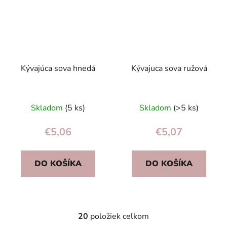
Kývajúca sova hnedá
Kývajuca sova ružová
Skladom
(5 ks)
Skladom
(>5 ks)
€5,06
€5,07
DO KOŠÍKA
DO KOŠÍKA
20
položiek celkom
O