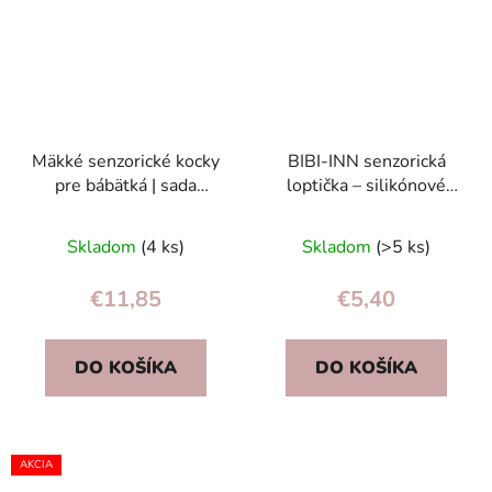
Mäkké senzorické kocky
BIBI-INN senzorická
pre bábätká | sada
loptička – silikónové
senzorických kociek 6+
hryzátko a hrkálka pre
mesiacov, bezpečné
bábätká 0+
Skladom
(4 ks)
Skladom
(>5 ks)
€11,85
€5,40
DO KOŠÍKA
DO KOŠÍKA
AKCIA