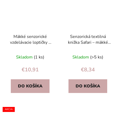
Mäkké senzorické
Senzorická textilná
vzdelávacie loptičky –
knižka Safari – mäkké
15 dielov
chvosty, čiernobiele
vzory, pre bábätká 0+
Skladom
(1 ks)
Skladom
(>5 ks)
€10,91
€8,34
DO KOŠÍKA
DO KOŠÍKA
AKCIA