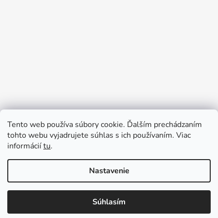
Tento web používa súbory cookie. Ďalším prechádzaním
Prijímame online platby
tohto webu vyjadrujete súhlas s ich používaním. Viac
informácií
tu
.
Nastavenie
Súhlasím
Vytvoril Shoptet
Copyright 2026
Ennyroom
. Všetky práva vyhradené.