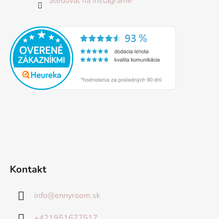
Sledovať na Instagrame
Kontakt
info
@
ennyroom.sk
+421951677517