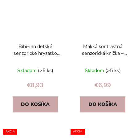
Bibi-inn detské
Mäkká kontrastná
senzorické hryzátko
senzorická knižka –
modré
chránič postieľky,
edukačná brožúra 0+
Skladom
(>5 ks)
Skladom
(>5 ks)
tvary&zvuky
€8,93
€6,99
DO KOŠÍKA
DO KOŠÍKA
AKCIA
AKCIA