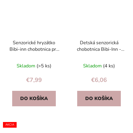
Senzorické hryzátko
Detská senzorická
Bibi-inn chobotnica pre
chobotnica Bibi-Inn -
dojčatá 0+ modrá
hryzátko pre dojčatá,
červená
Skladom
(>5 ks)
Skladom
(4 ks)
€7,99
€6,06
DO KOŠÍKA
DO KOŠÍKA
AKCIA