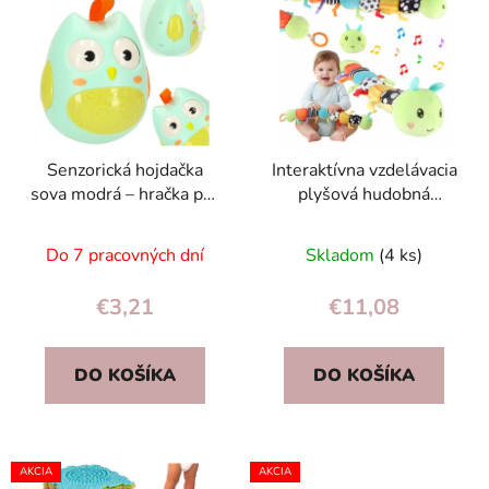
ý
p
p
r
i
o
s
d
p
u
r
k
Senzorická hojdačka
Interaktívna vzdelávacia
o
t
sova modrá – hračka pre
plyšová hudobná
d
o
bábätká a batoľatá 3+
húsenica hračka s
u
v
mesiacov
melódiou 0+
Do 7 pracovných dní
Skladom
(4 ks)
k
t
€3,21
€11,08
o
v
DO KOŠÍKA
DO KOŠÍKA
AKCIA
AKCIA