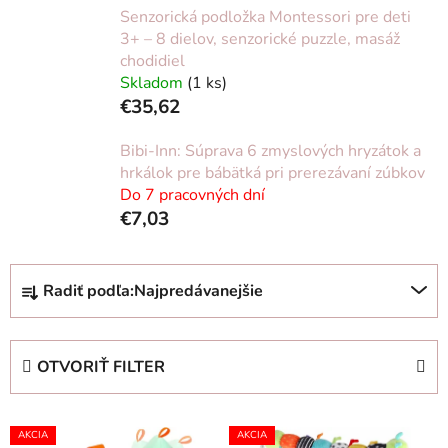
Senzorická podložka Montessori pre deti
3+ – 8 dielov, senzorické puzzle, masáž
chodidiel
Skladom
(1 ks)
€35,62
Bibi-Inn: Súprava 6 zmyslových hryzátok a
hrkálok pre bábätká pri prerezávaní zúbkov
Do 7 pracovných dní
€7,03
R
Radiť podľa:
Najpredávanejšie
a
d
e
OTVORIŤ FILTER
n
i
V
e
AKCIA
AKCIA