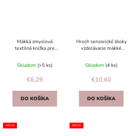
Mäkká zmyslová
Hroch senzorické bloky
textilná knižka pre
vzdelávacie mäkké
bábätká 0+ – kontrastné
puzzle
vzory, hrkálka, šuchot
Skladom
(>5 ks)
Skladom
(4 ks)
€6,29
€10,60
DO KOŠÍKA
DO KOŠÍKA
AKCIA
AKCIA