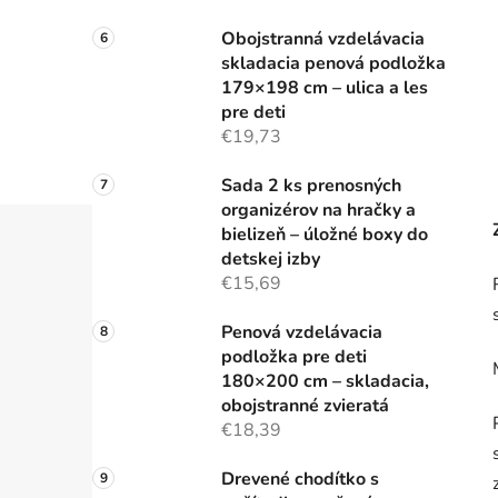
Obojstranná vzdelávacia
skladacia penová podložka
179×198 cm – ulica a les
pre deti
€19,73
Sada 2 ks prenosných
organizérov na hračky a
bielizeň – úložné boxy do
detskej izby
€15,69
Penová vzdelávacia
podložka pre deti
180×200 cm – skladacia,
obojstranné zvieratá
€18,39
Drevené chodítko s