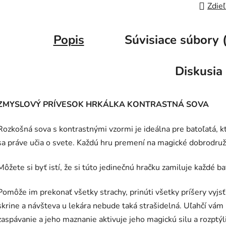
Zdieľ
Popis
Súvisiace súbory 
Diskusia
ZMYSLOVÝ PRÍVESOK HRKÁLKA KONTRASTNÁ SOVA
Rozkošná sova s kontrastnými vzormi je ideálna pre batoľatá, k
sa práve učia o svete. Každú hru premení na magické dobrodruž
Môžete si byť istí, že si túto jedinečnú hračku zamiluje každé ba
Pomôže im prekonať všetky strachy, prinúti všetky príšery vyjsť
skrine a návšteva u lekára nebude taká strašidelná. Uľahčí vám
zaspávanie a jeho maznanie aktivuje jeho magickú silu a rozptýl