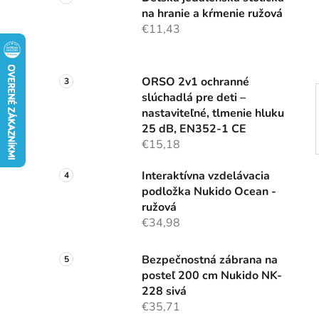
n
na hranie a kŕmenie ružová
e
€11,43
l
ORSO 2v1 ochranné
slúchadlá pre deti –
nastaviteľné, tlmenie hluku
25 dB, EN352-1 CE
€15,18
Interaktívna vzdelávacia
podložka Nukido Ocean -
ružová
€34,98
Bezpečnostná zábrana na
posteľ 200 cm Nukido NK-
228 sivá
€35,71