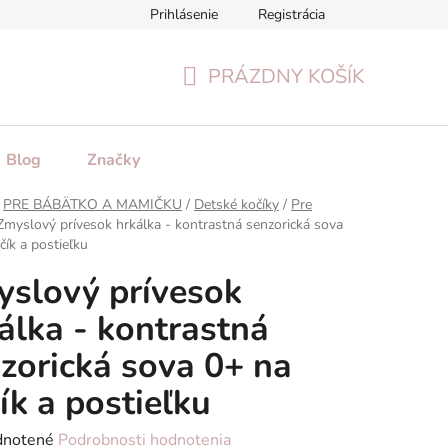
Prihlásenie
Registrácia
tenie tovaru
Formulár na odstúpenie od zmluvy
Reklamačn
PRÁZDNY KOŠÍK
NÁKUPNÝ
KOŠÍK
Blog
Značky
PRE BÁBÄTKO A MAMIČKU
/
Detské kočíky
/
Pre
Zmyslový prívesok hrkálka - kontrastná senzorická sova
čík a postieľku
slový prívesok
álka - kontrastná
zorická sova 0+ na
ík a postieľku
rné
notené
Podrobnosti hodnotenia