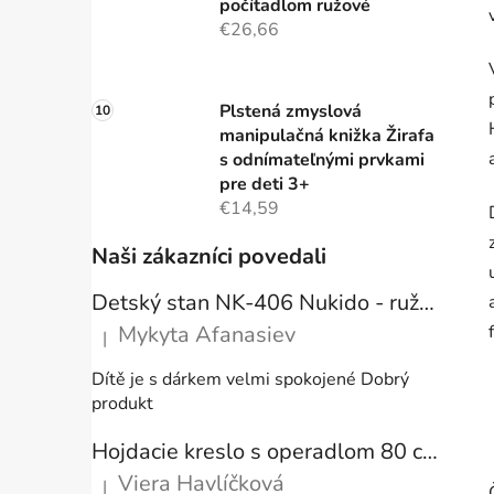
počítadlom ružové
€26,66
Plstená zmyslová
manipulačná knižka Žirafa
s odnímateľnými prvkami
pre deti 3+
€14,59
Naši zákazníci povedali
Detský stan NK-406 Nukido - ružový
Mykyta Afanasiev
|
Hodnotenie produktu je 5 z 5 hviezdičiek.
Dítě je s dárkem velmi spokojené Dobrý
produkt
Hojdacie kreslo s operadlom 80 cm + vankúše
Viera Havlíčková
|