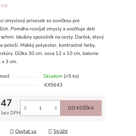
enie
:
KIK
tu
ci zmyslový prívesok so sovičkou pre
ích. Pomáha rozvíjať zmysly a uvoľňuje deti
rachmi. Ideálny spoločník na cesty. Darček, ktorý
e poteší. Mäkký polyester, kontrastné farby,
extúry. Dĺžka 30 cm, sova 12 x 10 cm, balenie
iek.
 x 3 cm.
nosť
Skladom
(>5 ks)
KX5643
,47
DO KOŠÍKA
 bez DPH
tková cena:
Opýtať sa
Strážiť