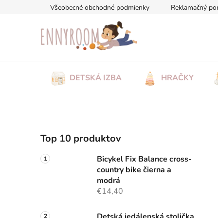
Prejsť
Všeobecné obchodné podmienky
Reklamačný po
na
obsah
DETSKÁ IZBA
HRAČKY
B
Top 10 produktov
o
č
Bicykel Fix Balance cross-
n
country bike čierna a
ý
modrá
p
€14,40
a
Detská jedálenská stolička