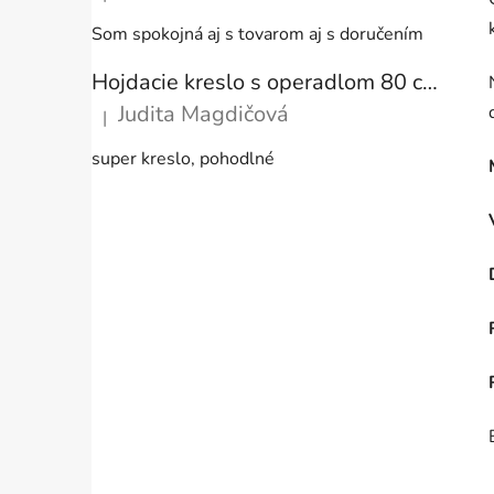
Hodnotenie produktu je 5 z 5 hviezdičiek.
Som spokojná aj s tovarom aj s doručením
Hojdacie kreslo s operadlom 80 cm + vankúše
Judita Magdičová
|
Hodnotenie produktu je 5 z 5 hviezdičiek.
super kreslo, pohodlné