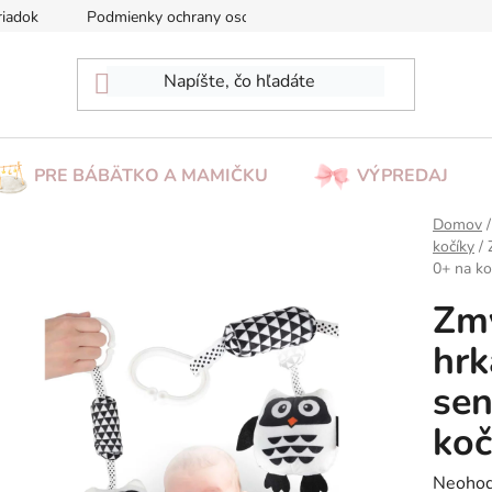
riadok
Podmienky ochrany osobných údajov
Reklamácia/Vrá
PRE BÁBÄTKO A MAMIČKU
VÝPREDAJ
Domov
/
kočíky
/
0+ na ko
Zmy
hrk
sen
koč
Prieme
Neohod