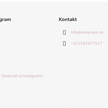
agram
Kontakt
info
@
ennyroom.sk
+421951677517
Sledovať na Instagrame