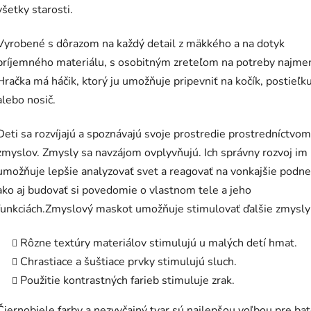
všetky starosti.
Vyrobené s dôrazom na každý detail z mäkkého a na dotyk
príjemného materiálu, s osobitným zreteľom na potreby najmen
Hračka má háčik, ktorý ju umožňuje pripevniť na kočík, postieľk
alebo nosič.
Deti sa rozvíjajú a spoznávajú svoje prostredie prostredníctvom
zmyslov. Zmysly sa navzájom ovplyvňujú. Ich správny rozvoj im
umožňuje lepšie analyzovať svet a reagovať na vonkajšie podne
ako aj budovať si povedomie o vlastnom tele a jeho
funkciách.Zmyslový maskot umožňuje stimulovať ďalšie zmysly
Rôzne textúry materiálov stimulujú u malých detí hmat.
Chrastiace a šuštiace prvky stimulujú sluch.
Použitie kontrastných farieb stimuluje zrak.
Čiernobiele farby a nezvyčajný tvar sú najlepšou voľbou pre bat