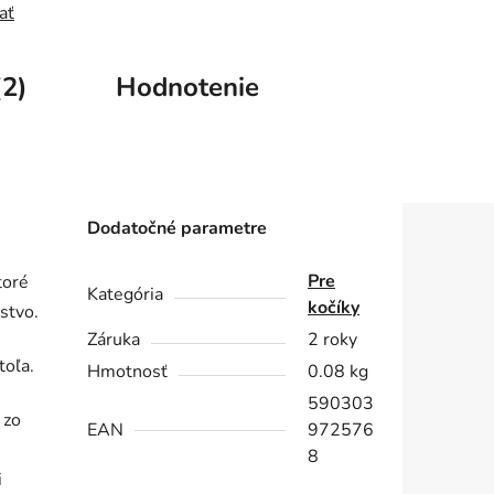
ať
(2)
Hodnotenie
Dodatočné parametre
Pre
toré
Kategória
kočíky
stvo.
Záruka
2 roky
toľa.
Hmotnosť
0.08 kg
590303
 zo
EAN
972576
8
i