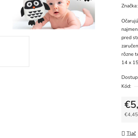
hodnot
Značka
produk
Očarujú
je
najmenš
0,0
pred st
z
zaručen
5
rôzne t
hviezdič
14 x 15
Dostup
Kód:
€5
€4,45
Jedno
Tlač