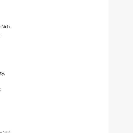
ších.
u
ty,
:
oľatá,