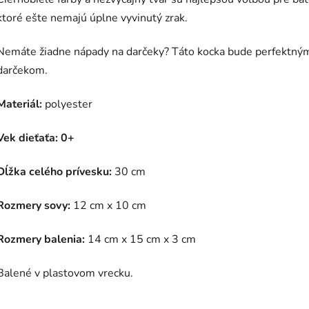
ktoré ešte nemajú úplne vyvinutý zrak.
Nemáte žiadne nápady na darčeky? Táto kocka bude perfektný
darčekom.
Materiál:
polyester
Vek dieťaťa: 0+
Dĺžka celého prívesku:
30 cm
Rozmery sovy:
12 cm x 10 cm
Rozmery balenia:
14 cm x 15 cm x 3 cm
Balené v plastovom vrecku.