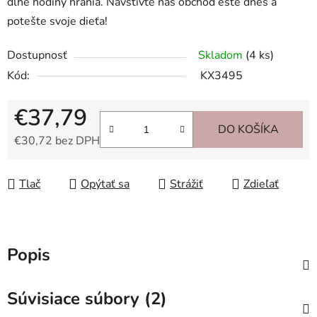
dlhé hodiny hrania. Navštívte náš obchod ešte dnes a
potešte svoje dieťa!
Dostupnosť
Skladom
(4 ks)
Kód:
KX3495
€37,79
DO KOŠÍKA
€30,72 bez DPH
Jednotková cena:
Tlač
Opýtať sa
Strážiť
Zdieľať
Popis
Súvisiace súbory (2)