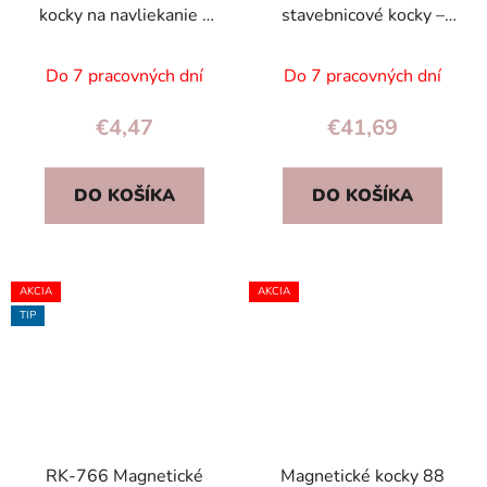
kocky na navliekanie –
stavebnicové kocky –
Farma so zvieratkami,
mesto a autá, 91 dielov,
12 ks (3+)
hračka pre deti
Do 7 pracovných dní
Do 7 pracovných dní
€4,47
€41,69
DO KOŠÍKA
DO KOŠÍKA
AKCIA
AKCIA
TIP
RK-766 Magnetické
Magnetické kocky 88