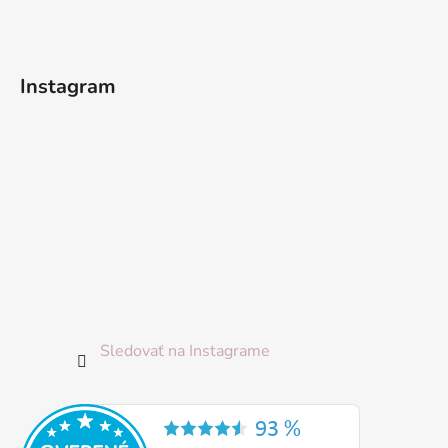
ä
t
i
Instagram
e
Sledovať na Instagrame