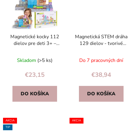
Magnetické kocky 112
Magnetická STEM dráha
dielov pre deti 3+ –
129 dielov - tvorivé
farebná magnetická
magnetické kocky s
stavebnica
autíčkami pre deti
Skladom
(>5 ks)
Do 7 pracovných dní
€23,15
€38,94
DO KOŠÍKA
DO KOŠÍKA
AKCIA
AKCIA
TIP