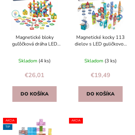
Magnetické bloky
Magnetické kocky 113
guľôčková dráha LED
dielov s LED guličkovou
stavebné bloky
dráhou – 3D stavebnica
culodrome 105 prvkov
pre deti 3+
Skladom
(4 ks)
Skladom
(3 ks)
€26,01
€19,49
DO KOŠÍKA
DO KOŠÍKA
AKCIA
AKCIA
TIP