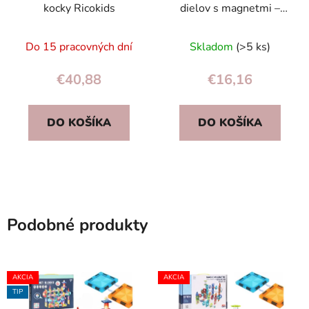
kocky Ricokids
dielov s magnetmi –
stavebnica pre deti od 3
rokov
Do 15 pracovných dní
Skladom
(>5 ks)
€40,88
€16,16
DO KOŠÍKA
DO KOŠÍKA
Podobné produkty
AKCIA
AKCIA
TIP