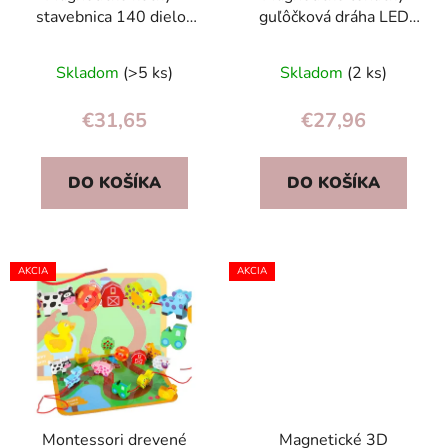
stavebnica 140 dielov
guľôčková dráha LED
pre deti 3+ (farebné,
stavebné bloky
ružové)
culodrome 166 prvkov
Skladom
(>5 ks)
Skladom
(2 ks)
€31,65
€27,96
DO KOŠÍKA
DO KOŠÍKA
AKCIA
AKCIA
Montessori drevené
Magnetické 3D