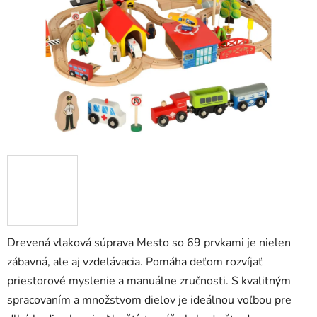
hviezdičiek.
Drevená vlaková súprava Mesto so 69 prvkami je nielen
zábavná, ale aj vzdelávacia. Pomáha deťom rozvíjať
priestorové myslenie a manuálne zručnosti. S kvalitným
spracovaním a množstvom dielov je ideálnou voľbou pre