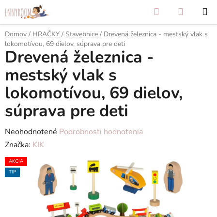
Prejsť
Hľadať
NÁKUP
na
KOŠÍK
obsah
Domov
/
HRAČKY
/
Stavebnice
/
Drevená železnica - mestský vlak s
lokomotívou, 69 dielov, súprava pre deti
Drevená železnica -
mestský vlak s
lokomotívou, 69 dielov,
súprava pre deti
Priemerné
Neohodnotené
Podrobnosti hodnotenia
hodnotenie
Značka:
KIK
produktu
AKCIA
je
TIP
0,0
z
5