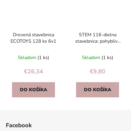
Drevená stavebnica
STEM 116-dielna
ECOTOYS 128 ks 6v1
stavebnica: pohyblivé
stavebné bloky s
dobíjacím USB
Skladom
(1 ks)
Skladom
(1 ks)
motorom pre deti
€26,34
€9,80
DO KOŠÍKA
DO KOŠÍKA
Z
á
Facebook
p