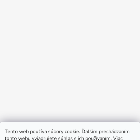
Tento web používa súbory cookie. Ďalším prechádzaním
Prijímame online platby
tohto webu vyjadrujete súhlas s ich používaním. Viac