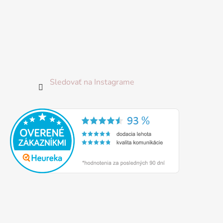
ý
p
i
s
u
Sledovať na Instagrame