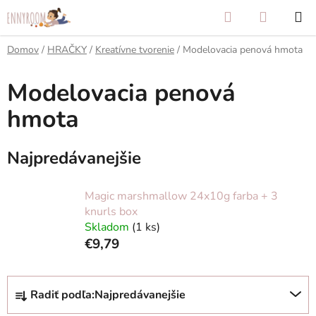
Prejsť
Hľadať
NÁKUP
na
KOŠÍK
obsah
Domov
/
HRAČKY
/
Kreatívne tvorenie
/
Modelovacia penová hmota
Modelovacia penová
hmota
Najpredávanejšie
Magic marshmallow 24x10g farba + 3
knurls box
Skladom
(1 ks)
€9,79
R
Radiť podľa:
Najpredávanejšie
a