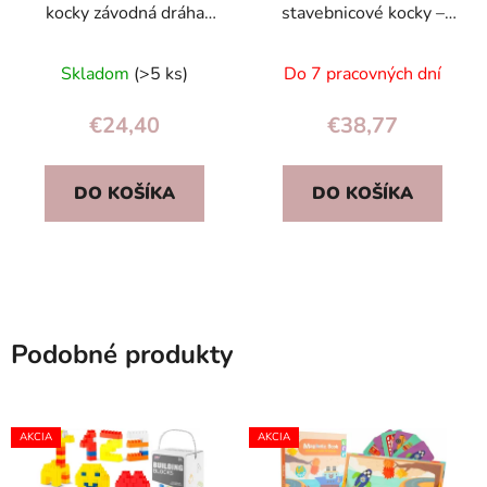
kocky závodná dráha
stavebnicové kocky –
160el.
pretekárska dráha s
autíčkami, 129 dielov
Skladom
(>5 ks)
Do 7 pracovných dní
€24,40
€38,77
DO KOŠÍKA
DO KOŠÍKA
Podobné produkty
AKCIA
AKCIA