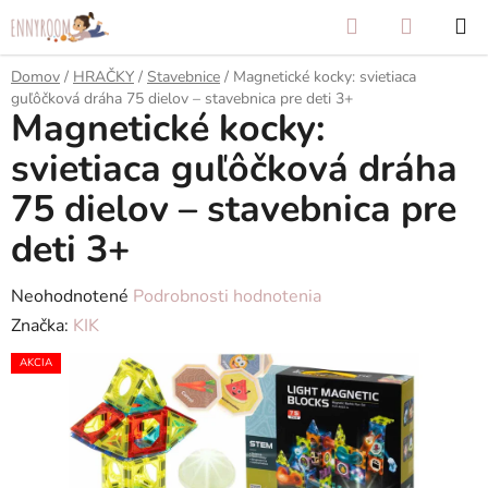
Prejsť
Hľadať
NÁKUP
na
KOŠÍK
obsah
Domov
/
HRAČKY
/
Stavebnice
/
Magnetické kocky: svietiaca
guľôčková dráha 75 dielov – stavebnica pre deti 3+
Magnetické kocky:
svietiaca guľôčková dráha
75 dielov – stavebnica pre
deti 3+
Priemerné
Neohodnotené
Podrobnosti hodnotenia
hodnotenie
Značka:
KIK
produktu
AKCIA
je
0,0
z
5