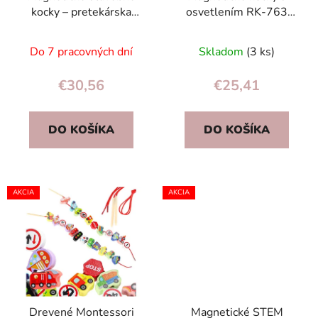
kocky – pretekárska
osvetlením RK-763
dráha a vlak, 65 dielov
Ricokids
Do 7 pracovných dní
Skladom
(3 ks)
€30,56
€25,41
DO KOŠÍKA
DO KOŠÍKA
AKCIA
AKCIA
Drevené Montessori
Magnetické STEM