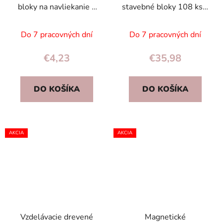
bloky na navliekanie –
stavebné bloky 108 ks –
vozidlá a dopravné
vesmírna stanica,
značky, 23 ks hračka
vzdelávacia hra pre deti
Do 7 pracovných dní
Do 7 pracovných dní
3+
€4,23
€35,98
DO KOŠÍKA
DO KOŠÍKA
AKCIA
AKCIA
Vzdelávacie drevené
Magnetické