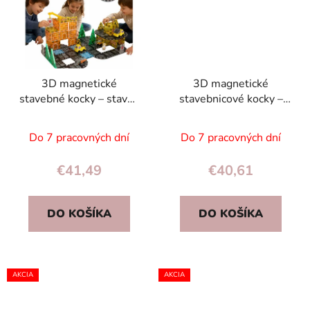
3D magnetické
3D magnetické
stavebné kocky – stavba
stavebnicové kocky –
stavebných strojov, 92
hasiči, 2 autá, 92 dielov
dielov
Do 7 pracovných dní
Do 7 pracovných dní
€41,49
€40,61
DO KOŠÍKA
DO KOŠÍKA
AKCIA
AKCIA