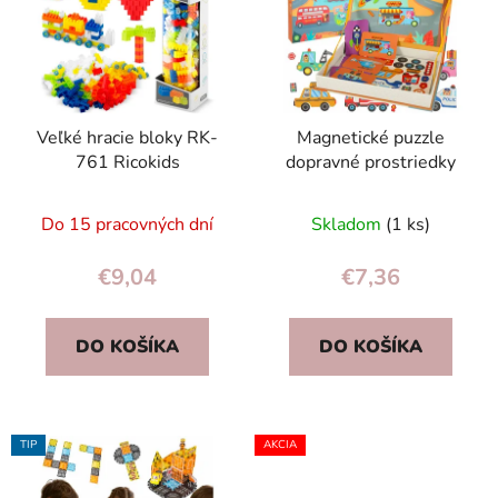
Veľké hracie bloky RK-
Magnetické puzzle
761 Ricokids
dopravné prostriedky
Do 15 pracovných dní
Skladom
(1 ks)
€9,04
€7,36
DO KOŠÍKA
DO KOŠÍKA
TIP
AKCIA