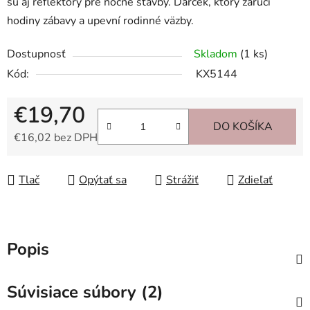
sú aj reflektory pre nočné stavby. Darček, ktorý zaručí
hodiny zábavy a upevní rodinné väzby.
Dostupnosť
Skladom
(1 ks)
Kód:
KX5144
€19,70
DO KOŠÍKA
€16,02 bez DPH
Jednotková cena:
Tlač
Opýtať sa
Strážiť
Zdieľať
Popis
Súvisiace súbory (2)