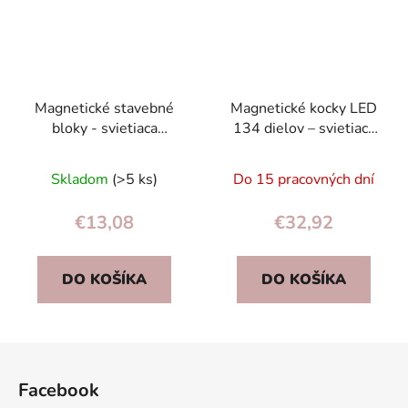
Magnetické stavebné
Magnetické kocky LED
bloky - svietiaca
134 dielov – svietiaca
mramorová guľôčková
stavebnica s guľôčkovou
dráha 49 dielov pre deti
dráhou 3+
Skladom
(>5 ks)
Do 15 pracovných dní
3+
€13,08
€32,92
DO KOŠÍKA
DO KOŠÍKA
Z
á
Facebook
p