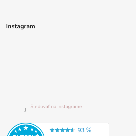
ä
t
i
Instagram
e
Sledovať na Instagrame