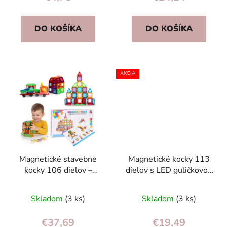
DO KOŠÍKA
DO KOŠÍKA
AKCIA
Magnetické stavebné
Magnetické kocky 113
kocky 106 dielov –
dielov s LED guličkovou
kreatívna stavebnica s
dráhou – 3D stavebnica
Priemerné
kolieskami pre deti 3+
pre deti 3+
Skladom
(3 ks)
Skladom
(3 ks)
hodnotenie
produktu
€37,69
€19,49