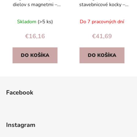
dielov s magnetmi –
stavebnicové kocky –
stavebnica pre deti od 3
mesto a autá, 91 dielov,
rokov
hračka pre deti
Skladom
(>5 ks)
Do 7 pracovných dní
€16,16
€41,69
DO KOŠÍKA
DO KOŠÍKA
Z
á
Facebook
p
ä
t
i
Instagram
e