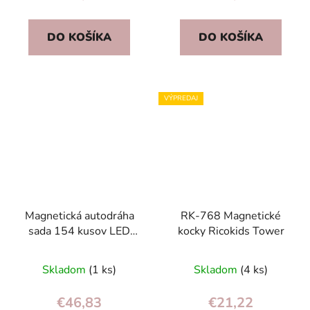
je
5,0
DO KOŠÍKA
DO KOŠÍKA
z
5
hviezdičiek.
VÝPREDAJ
Magnetická autodráha
RK-768 Magnetické
sada 154 kusov LED
kocky Ricokids Tower
autíčok
Skladom
(1 ks)
Skladom
(4 ks)
€46,83
€21,22