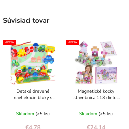
Súvisiaci tovar
AKCIA
AKCIA
Detské drevené
Magnetické kocky
navliekacie bloky s
stavebnica 113 dielov
mestskými vozidlami a
pre deti 3+ – kreatívna a
dopravnými značkami,
edukatívna
Skladom
(>5 ks)
Skladom
(>5 ks)
12 ks
€4,78
€24,14