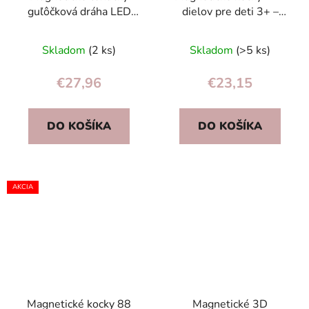
guľôčková dráha LED
dielov pre deti 3+ –
stavebné bloky
farebná magnetická
culodrome 166 prvkov
stavebnica
Skladom
(2 ks)
Skladom
(>5 ks)
€27,96
€23,15
DO KOŠÍKA
DO KOŠÍKA
AKCIA
Magnetické kocky 88
Magnetické 3D