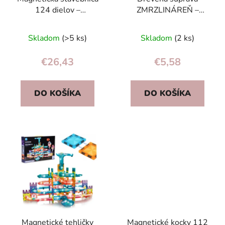
124 dielov –
ZMRZLINÁREŇ –
magnetické kocky pre
didaktická hračka 27
deti 3+ (kreatívna)
dielov pre deti 18m+
Skladom
(>5 ks)
Skladom
(2 ks)
ECOTOYS
€26,43
€5,58
DO KOŠÍKA
DO KOŠÍKA
Magnetické tehličky
Magnetické kocky 112