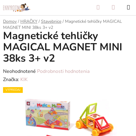
Prejsť
Hľadať
NÁKUP
na
KOŠÍK
obsah
Domov
/
HRAČKY
/
Stavebnice
/
Magnetické tehličky MAGICAL
MAGNET MINI 38ks 3+ v2
Magnetické tehličky
MAGICAL MAGNET MINI
38ks 3+ v2
Priemerné
Neohodnotené
Podrobnosti hodnotenia
hodnotenie
Značka:
KIK
produktu
VÝPREDAJ
je
0,0
z
5
hviezdičiek.