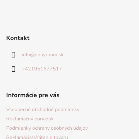
Kontakt
info
@
ennyroom.sk
+421951677517
Informácie pre vás
Všeobecné obchodné podmienky
Reklamačný poriadok
Podmienky ochrany osobných údajov
Reklamácia/Vrátenie tovaru