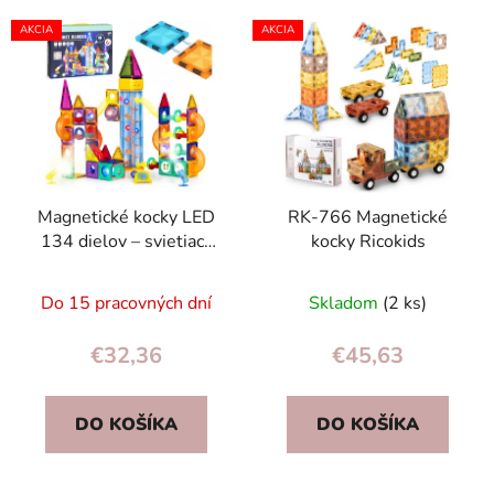
AKCIA
AKCIA
Magnetické kocky LED
RK-766 Magnetické
134 dielov – svietiaca
kocky Ricokids
stavebnica s guľôčkovou
dráhou 3+
Do 15 pracovných dní
Skladom
(2 ks)
€32,36
€45,63
DO KOŠÍKA
DO KOŠÍKA