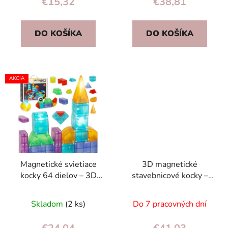
€15,32
€38,81
DO KOŠÍKA
DO KOŠÍKA
AKCIA
Magnetické svietiace
3D magnetické
kocky 64 dielov – 3D
stavebnicové kocky –
stavebnica pre deti, LED
hasiči, 2 autá, 92 dielov
magnetické bloky
Skladom
(2 ks)
Do 7 pracovných dní