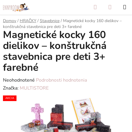
Prejsť
Hľadať
NÁKUP
na
KOŠÍK
obsah
Domov
/
HRAČKY
/
Stavebnice
/
Magnetické kocky 160 dielikov –
konštrukčná stavebnica pre deti 3+ farebné
Magnetické kocky 160
dielikov – konštrukčná
stavebnica pre deti 3+
farebné
Priemerné
Neohodnotené
Podrobnosti hodnotenia
hodnotenie
Značka:
MULTISTORE
produktu
AKCIA
je
0,0
z
5