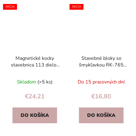
AKCIA
AKCIA
Magnetické kocky
Stavebné bloky so
stavebnica 113 dielov
šmykľavkou RK-765
pre deti 3+ – kreatívna a
Ricokids
edukatívna
Skladom
(>5 ks)
Do 15 pracovných dní
€24,21
€16,80
DO KOŠÍKA
DO KOŠÍKA