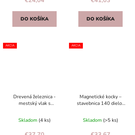
€24,04
€41,03
DO KOŠÍKA
DO KOŠÍKA
AKCIA
AKCIA
Drevená železnica -
Magnetické kocky –
mestský vlak s
stavebnica 140 dielov
lokomotívou, 69 dielov,
pre deti 3+ (farebné,
súprava pre deti
ružové)
Skladom
(4 ks)
Skladom
(>5 ks)
€37,70
€33,67