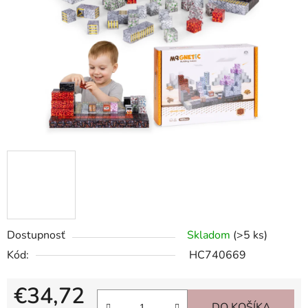
hviezdičiek.
Dostupnosť
Skladom
(>5 ks)
Kód:
HC740669
€34,72
DO KOŠÍKA