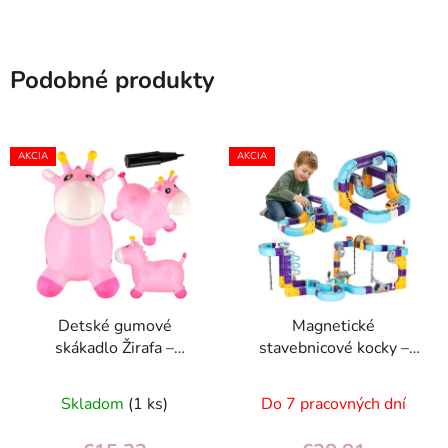
Podobné produkty
AKCIA
AKCIA
Detské gumové
Magnetické
skákadlo Žirafa –
stavebnicové kocky –
nafukovacie, s pumpou,
pretekárska dráha s
odtiene ružovej/
autíčkami, 129 dielov
Skladom
(1 ks)
Do 7 pracovných dní
žltej/bielej