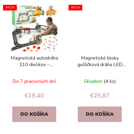
AKCIA
AKCIA
Magnetická autodráha
Magnetické bloky
310 dielikov –
guľôčková dráha LED
magnetické kocky, 2
stavebné bloky
autíčka, STEM
culodrome 105 prvkov
Do 7 pracovných dní
Skladom
(4 ks)
stavebnica
€19,40
€25,87
DO KOŠÍKA
DO KOŠÍKA