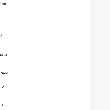
lému
rá
hé aj
ravy,
šho
hu