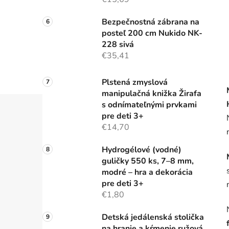
Bezpečnostná zábrana na
posteľ 200 cm Nukido NK-
228 sivá
€35,41
Plstená zmyslová
manipulačná knižka Žirafa
s odnímateľnými prvkami
pre deti 3+
€14,70
Hydrogélové (vodné)
guličky 550 ks, 7–8 mm,
modré – hra a dekorácia
pre deti 3+
€1,80
Detská jedálenská stolička
na hranie a kŕmenie ružová