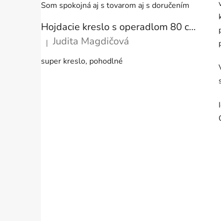
Som spokojná aj s tovarom aj s doručením
Hojdacie kreslo s operadlom 80 cm + vankúše
Judita Magdičová
|
Hodnotenie produktu je 5 z 5 hviezdičiek.
super kreslo, pohodlné