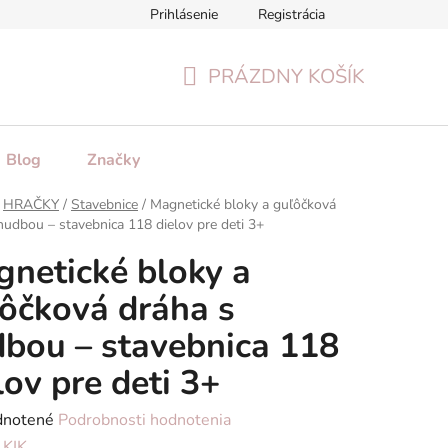
Prihlásenie
Registrácia
tenie tovaru
Formulár na odstúpenie od zmluvy
Reklamačn
PRÁZDNY KOŠÍK
NÁKUPNÝ
KOŠÍK
Blog
Značky
HRAČKY
/
Stavebnice
/
Magnetické bloky a guľôčková
hudbou – stavebnica 118 dielov pre deti 3+
netické bloky a
ôčková dráha s
bou – stavebnica 118
lov pre deti 3+
rné
notené
Podrobnosti hodnotenia
enie
:
KIK