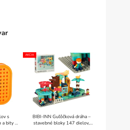
var
AKCIA
lov s
BIBI-INN Guľôčková dráha –
 a bity –
stavebné bloky 147 dielov,
deti 3+
kreatívna stavebnica 3+