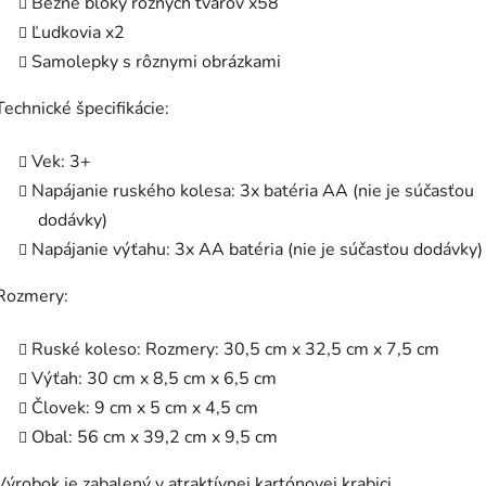
Bežné bloky rôznych tvarov x58
Ľudkovia x2
Samolepky s rôznymi obrázkami
Technické špecifikácie:
Vek: 3+
Napájanie ruského kolesa: 3x batéria AA (nie je súčasťou
dodávky)
Napájanie výťahu: 3x AA batéria (nie je súčasťou dodávky)
Rozmery:
Ruské koleso: Rozmery: 30,5 cm x 32,5 cm x 7,5 cm
Výťah: 30 cm x 8,5 cm x 6,5 cm
Človek: 9 cm x 5 cm x 4,5 cm
Obal: 56 cm x 39,2 cm x 9,5 cm
Výrobok je zabalený v atraktívnej kartónovej krabici.