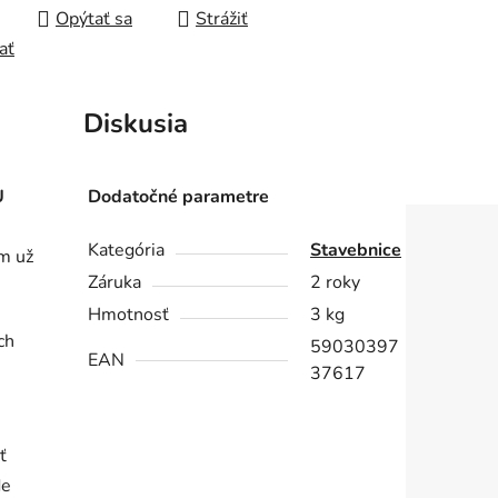
Opýtať sa
Strážiť
ať
Diskusia
U
Dodatočné parametre
!
Kategória
Stavebnice
om už
Záruka
2 roky
Hmotnosť
3 kg
ch
59030397
EAN
37617
ť
de