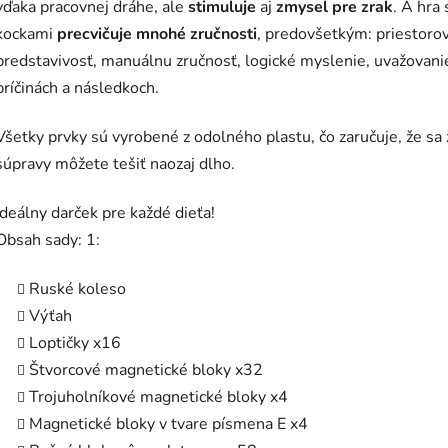
vďaka pracovnej dráhe, ale
stimuluje
aj
zmysel pre zrak
. A hra 
kockami
precvičuje mnohé zručnosti
, predovšetkým: priestoro
predstavivosť, manuálnu zručnosť, logické myslenie, uvažovani
príčinách a následkoch.
Všetky prvky sú vyrobené z odolného plastu, čo zaručuje, že sa 
súpravy môžete tešiť naozaj dlho.
Ideálny darček pre každé dieťa!
Obsah sady: 1:
Ruské koleso
Výťah
Loptičky x16
Štvorcové magnetické bloky x32
Trojuholníkové magnetické bloky x4
Magnetické bloky v tvare písmena E x4