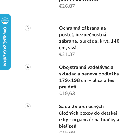
e
€26,87
l
Ochranná zábrana na
posteľ, bezpečnostná
zábrana, blokáda, kryt, 140
cm, sivá
€21,37
Obojstranná vzdelávacia
skladacia penová podložka
179×198 cm – ulica a les
pre deti
€19,63
Sada 2x prenosných
úložných boxov do detskej
izby - organizér na hračky a
bielizeň
€15,69