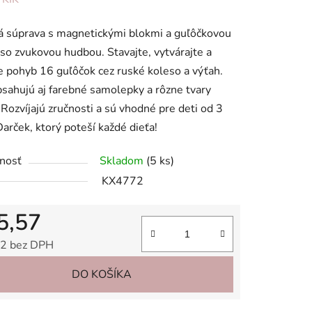
tu
á súprava s magnetickými blokmi a guľôčkovou
so zvukovou hudbou. Stavajte, vytvárajte a
e pohyb 16 guľôčok cez ruské koleso a výťah.
sahujú aj farebné samolepky a rôzne tvary
 Rozvíjajú zručnosti a sú vhodné pre deti od 3
iek.
Darček, ktorý poteší každé dieťa!
nosť
Skladom
(5 ks)
KX4772
5,57
2 bez DPH
tková cena:
DO KOŠÍKA