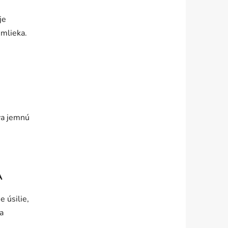
je
 mlieka.
va jemnú
A
e úsilie,
a