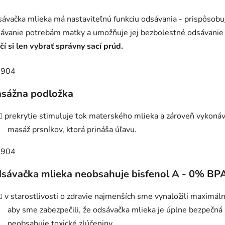
ávačka mlieka má nastaviteľnú funkciu odsávania - prispôsobu
ávanie potrebám matky a umožňuje jej bezbolestné odsávanie
čí si len vybrať správny sací prúd.
sážna podložka
prekrytie stimuluje tok materského mlieka a zároveň vykoná
masáž prsníkov, ktorá prináša úľavu.
sávačka mlieka neobsahuje bisfenol A - 0% BP
v starostlivosti o zdravie najmenších sme vynaložili maximáln
aby sme zabezpečili, že odsávačka mlieka je úplne bezpečná 
neobsahuje toxické zlúčeniny.