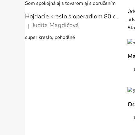
Som spokojná aj s tovarom aj s doručením
Ods
Hojdacie kreslo s operadlom 80 cm + vankúše
ods
Judita Magdičová
|
Sta
Hodnotenie produktu je 5 z 5 hviezdičiek.
super kreslo, pohodlné
Ma
Od