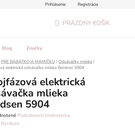
Prihlásenie
Registrácia
tenie tovaru
Formulár na odstúpenie od zmluvy
Reklamačn
PRÁZDNY KOŠÍK
NÁKUPNÝ
KOŠÍK
Blog
Značky
PRE BÁBÄTKO A MAMIČKU
/
Odsávačky mlieka
/
vá elektrická odsávačka mlieka Berdsen 5904
jfázová elektrická
ávačka mlieka
rdsen 5904
rné
notené
Podrobnosti hodnotenia
enie
:
Berdsen
tu