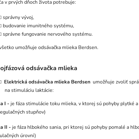
ťa v prvých dňoch života potrebuje:
správny vývoj,
budovanie imunitného systému,
správne fungovanie nervového systému.
všetko umožňuje odsávačka mlieka Berdsen.
ojfázová odsávačka mlieka
Elektrická odsávačka mlieka Berdsen
umožňuje zvoliť sprá
na stimuláciu laktácie:
a I -
je fáza stimulácie toku mlieka, v ktorej sú pohyby plytké a
regulačných stupňov)
a II -
je fáza hlbokého sania, pri ktorej sú pohyby pomalé a hlb
ulačných úrovní)