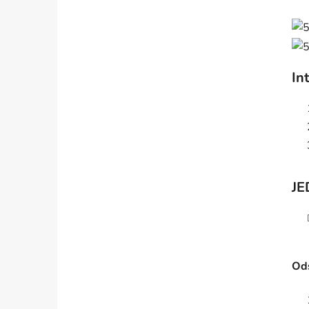
In
JE
Ods