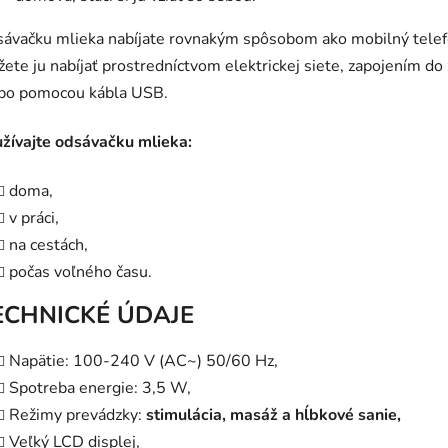
ávačku mlieka nabíjate rovnakým spôsobom ako mobilný telef
ete ju nabíjať prostredníctvom elektrickej siete, zapojením do
bo pomocou kábla USB.
žívajte odsávačku mlieka:
doma,
v práci,
na cestách,
počas voľného času.
ECHNICKÉ ÚDAJE
Napätie: 100-240 V (AC~) 50/60 Hz,
Spotreba energie: 3,5 W,
Režimy prevádzky:
stimulácia, masáž a hĺbkové sanie,
Veľký LCD displej,