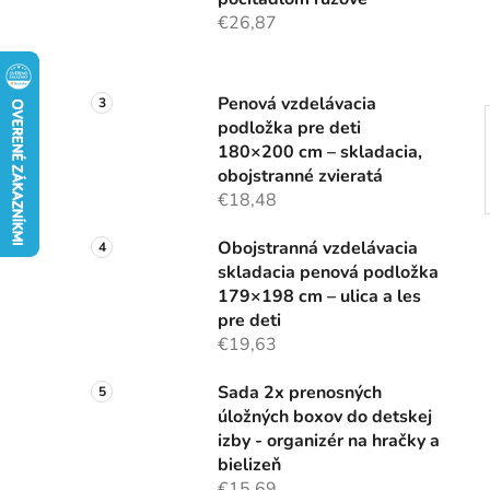
e
€26,87
l
Penová vzdelávacia
podložka pre deti
180×200 cm – skladacia,
obojstranné zvieratá
€18,48
Obojstranná vzdelávacia
skladacia penová podložka
179×198 cm – ulica a les
pre deti
€19,63
Sada 2x prenosných
úložných boxov do detskej
izby - organizér na hračky a
bielizeň
€15,69