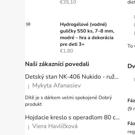
€35,10
die
Hydrogélové (vodné)
guličky 550 ks, 7–8 mm,
modré – hra a dekorácia
pre deti 3+
To 
€1,80
Naši zákazníci povedali
Dv
Detský stan NK-406 Nukido - ružový
Mykyta Afanasiev
|
Hodnotenie produktu je 5 z 5 hviezdičiek.
Dítě je s dárkem velmi spokojené Dobrý
Fáz
produkt
(9 
Hojdacie kreslo s operadlom 80 cm + vankúše
Fáz
Viera Havlíčková
|
Hodnotenie produktu je 5 z 5 hviezdičiek.
reg