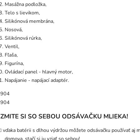
Masážna podložka,
Telo s lievikom,
Silikónová membrána,
Nosová,
Silikónová rúrka,
Ventil,
Fľaša,
Figurína,
Ovládací panel - hlavný motor,
Napájanie - napájací adaptér.
ZMITE SI SO SEBOU ODSÁVAČKU MLIEKA!
vďaka batérii s dlhou výdržou môžete odsávačku používať aj
domova, stačí si ju vziať so sebou!