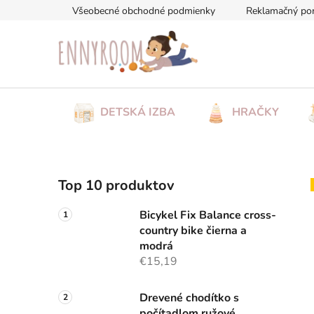
Prejsť
Všeobecné obchodné podmienky
Reklamačný po
na
obsah
DETSKÁ IZBA
HRAČKY
B
Top 10 produktov
o
č
Bicykel Fix Balance cross-
n
country bike čierna a
ý
modrá
p
€15,19
a
n
Drevené chodítko s
počítadlom ružové