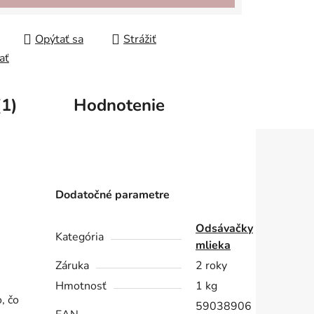
Opýtať sa
Strážiť
ať
(1)
Hodnotenie
Dodatočné parametre
Odsávačky
Kategória
mlieka
Záruka
2 roky
Hmotnosť
1 kg
, čo
59038906