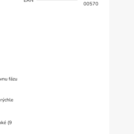
EAN
00570
vnu fázu
 rýchle
oké (9