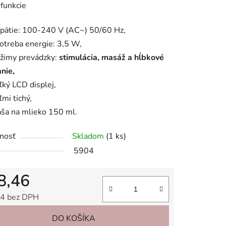
funkcie
pätie: 100-240 V (AC~) 50/60 Hz,
otreba energie: 3,5 W,
žimy prevádzky:
stimulácia, masáž a hĺbkové
iek.
anie,
ľký LCD displej,
ľmi tichý,
aša na mlieko 150 ml.
nosť
Skladom
(1 ks)
5904
8,46
4 bez DPH
tková cena:
DO KOŠÍKA