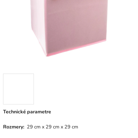
5
hviezdičiek.
Technické parametre
Rozmery:
29 cm x 29 cm x 29 cm