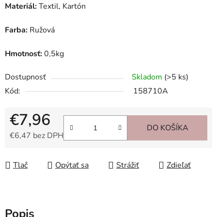
Materiál:
Textil, Kartón
Farba:
Ružová
Hmotnosť:
0,5kg
Dostupnosť
Skladom
(>5 ks)
Kód:
158710A
€7,96
DO KOŠÍKA
€6,47 bez DPH
Jednotková cena:
Tlač
Opýtať sa
Strážiť
Zdieľať
Popis