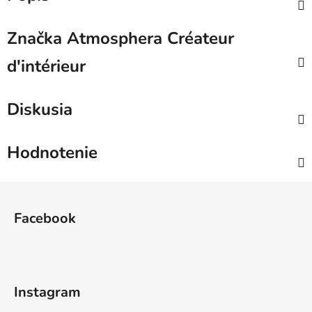
Značka
Atmosphera Créateur
d'intérieur
Diskusia
Hodnotenie
Z
á
Facebook
p
ä
t
i
Instagram
e