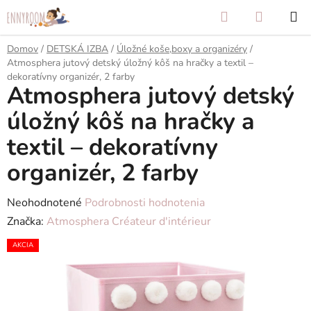
Prejsť
Hľadať
NÁKUP
na
KOŠÍK
obsah
Domov
/
DETSKÁ IZBA
/
Úložné koše,boxy a organizéry
/
Atmosphera jutový detský úložný kôš na hračky a textil –
dekoratívny organizér, 2 farby
Atmosphera jutový detský
úložný kôš na hračky a
textil – dekoratívny
organizér, 2 farby
Priemerné
Neohodnotené
Podrobnosti hodnotenia
hodnotenie
Značka:
Atmosphera Créateur d'intérieur
produktu
AKCIA
je
0,0
z