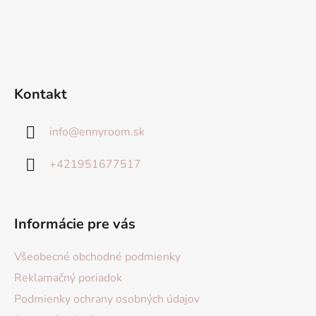
Kontakt
info
@
ennyroom.sk
+421951677517
Informácie pre vás
Všeobecné obchodné podmienky
Reklamačný poriadok
Podmienky ochrany osobných údajov