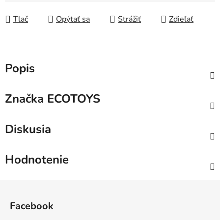
Jednotková cena:
Tlač
Opýtať sa
Strážiť
Zdieľať
Popis
Značka
ECOTOYS
Diskusia
Hodnotenie
Z
á
Facebook
p