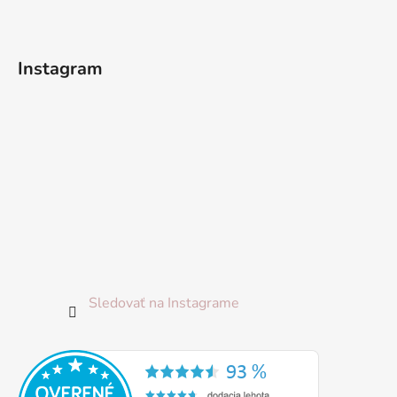
ä
t
i
Instagram
e
Sledovať na Instagrame