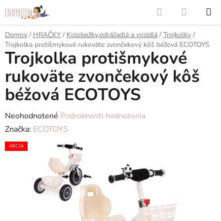
Prejsť
Hľadať
NÁKUP
na
KOŠÍK
obsah
Domov
/
HRAČKY
/
Kolobežky,odrážadlá a vozidlá
/
Trojkolky
/
Trojkolka protišmykové rukoväte zvončekový kôš béžová ECOTOYS
Trojkolka protišmykové
rukoväte zvončekový kôš
béžová ECOTOYS
Priemerné
Neohodnotené
Podrobnosti hodnotenia
hodnotenie
Značka:
ECOTOYS
produktu
AKCIA
je
0,0
z
5
hviezdičiek.