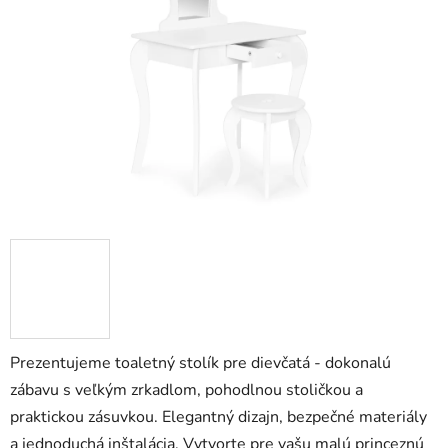
5
hviezdičiek.
Prezentujeme toaletný stolík pre dievčatá - dokonalú
zábavu s veľkým zrkadlom, pohodlnou stoličkou a
praktickou zásuvkou. Elegantný dizajn, bezpečné materiály
a jednoduchá inštalácia. Vytvorte pre vašu malú princeznú