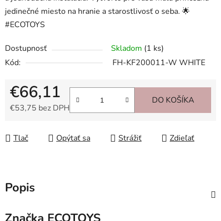
jedinečné miesto na hranie a starostlivosť o seba. 🌟
#ECOTOYS
Dostupnosť
Skladom
(1 ks)
Kód:
FH-KF200011-W WHITE
€66,11
DO KOŠÍKA
€53,75 bez DPH
Jednotková cena:
Tlač
Opýtať sa
Strážiť
Zdieľať
Popis
Značka
ECOTOYS