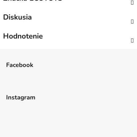
Diskusia
Hodnotenie
Z
á
Facebook
p
ä
t
i
Instagram
e