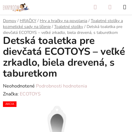
Prejsť
Hľadať
NÁKUP
na
KOŠÍK
obsah
Domov
/
HRAČKY
/
Hry a hračky na povolania
/
Toaletné stolíky a
kozmetické sady na líčenie
/
Toaletné stolíky
/
Detská toaletka pre
dievčatá ECOTOYS – veľké zrkadlo, biela drevená, s taburetkom
Detská toaletka pre
dievčatá ECOTOYS – veľké
zrkadlo, biela drevená, s
taburetkom
Priemerné
Neohodnotené
Podrobnosti hodnotenia
hodnotenie
Značka:
ECOTOYS
produktu
AKCIA
je
0,0
z