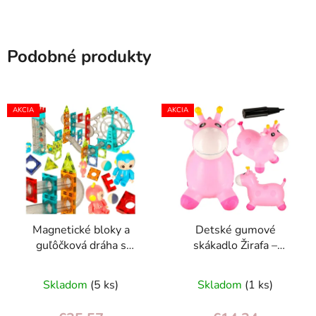
Podobné produkty
AKCIA
AKCIA
Magnetické bloky a
Detské gumové
guľôčková dráha s
skákadlo Žirafa –
hudbou – stavebnica
nafukovacie, s pumpou,
118 dielov pre deti 3+
odtiene ružovej/
Skladom
(5 ks)
Skladom
(1 ks)
žltej/bielej