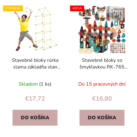
VÝPREDAJ
AKCIA
Stavebné bloky rúrka
Stavebné bloky so
slama základňa stan
šmykľavkou RK-765
dom 320el.
Ricokids
Skladom
(1 ks)
Do 15 pracovných dní
€17,72
€16,80
DO KOŠÍKA
DO KOŠÍKA