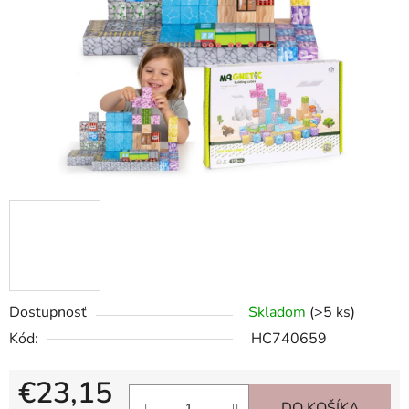
hviezdičiek.
Dostupnosť
Skladom
(>5 ks)
Kód:
HC740659
€23,15
DO KOŠÍKA