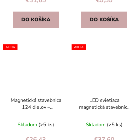
€31,65
€5,55
DO KOŠÍKA
DO KOŠÍKA
AKCIA
AKCIA
Magnetická stavebnica
LED svietiaca
124 dielov –
magnetická stavebnica
magnetické kocky pre
124 dielov –
Priemerné
deti 3+ (kreatívna)
magnetické bloky pre
Skladom
(>5 ks)
Skladom
(>5 ks)
deti 3+
hodnotenie
produktu
€26,43
€37,60