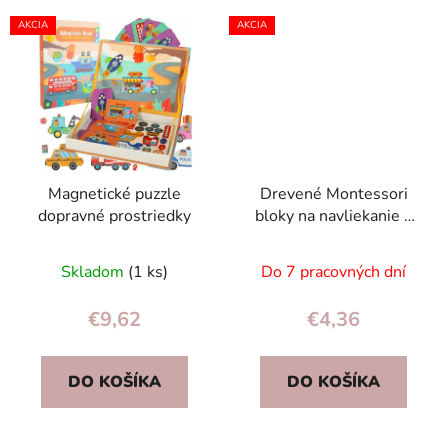
AKCIA
AKCIA
Magnetické puzzle
Drevené Montessori
dopravné prostriedky
bloky na navliekanie –
vozidlá a dopravné
značky, 23 ks hračka
Skladom
(1 ks)
Do 7 pracovných dní
€9,62
€4,36
DO KOŠÍKA
DO KOŠÍKA