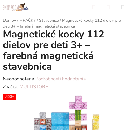
Prejsť
Hľadať
NÁKUP
na
KOŠÍK
obsah
Domov
/
HRAČKY
/
Stavebnice
/
Magnetické kocky 112 dielov pre
deti 3+ – farebná magnetická stavebnica
Magnetické kocky 112
dielov pre deti 3+ –
farebná magnetická
stavebnica
Priemerné
Neohodnotené
Podrobnosti hodnotenia
hodnotenie
Značka:
MULTISTORE
produktu
AKCIA
je
0,0
z
5