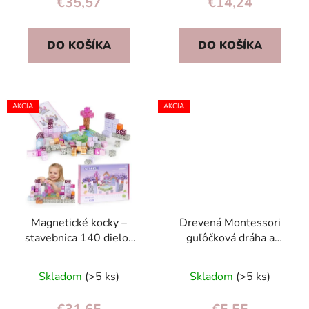
€35,57
€14,24
DO KOŠÍKA
DO KOŠÍKA
AKCIA
AKCIA
Magnetické kocky –
Drevená Montessori
stavebnica 140 dielov
guľôčková dráha a
pre deti 3+ (farebné,
vzdelávacie stohovacie
ružové)
kocky pre deti
Skladom
(>5 ks)
Skladom
(>5 ks)