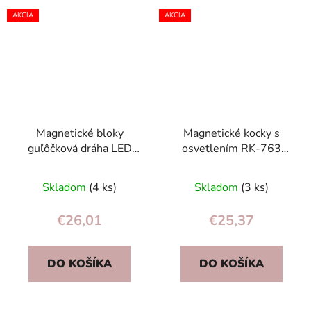
AKCIA
AKCIA
Magnetické bloky
Magnetické kocky s
guľôčková dráha LED
osvetlením RK-763
stavebné bloky
Ricokids
culodrome 105 prvkov
Skladom
(4 ks)
Skladom
(3 ks)
€26,01
€25,37
DO KOŠÍKA
DO KOŠÍKA