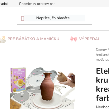
riadok
Podmienky ochrany osobných údajov
Reklamácia/Vrá
PRE BÁBÄTKO A MAMIČKU
VÝPREDAJ
Domov
/
hrnčiarsk
motív ps
Ele
kru
kre
far
Prieme
Neohod