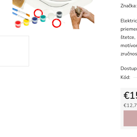
hodnot
Značka
produk
Elektri
je
priemer
0,0
štetce,
z
motívom
5
zručnos
hviezdič
Dostup
Kód:
€1
€12,7
Jedno