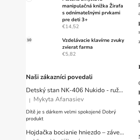
manipulačná knižka Žirafa
s odnímateľnými prvkami
pre deti 3+
€14,52
Vzdelávacie klavírne zvuky
zvierat farma
€5,82
Naši zákazníci povedali
Detský stan NK-406 Nukido - ružový
Mykyta Afanasiev
|
Hodnotenie produktu je 5 z 5 hviezdičiek.
Dítě je s dárkem velmi spokojené Dobrý
produkt
Hojdačka bocianie hniezdo – závesné kreslo s vankúšom ecru, 80 cm, nosnosť 150 kg