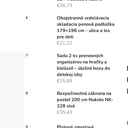
€26,73
Obojstranná vzdelávacia
skladacia penová podložka
179×198 cm – ulica a les
pre deti
€21,22
Sada 2 ks prenosných
organizérov na hračky a
bielizeň – úložné boxy do
detskej izby
€15,69
Bezpečnostná zábrana na
posteľ 200 cm Nukido NK-
228 sivá
€35,43
Plstená zmyslová