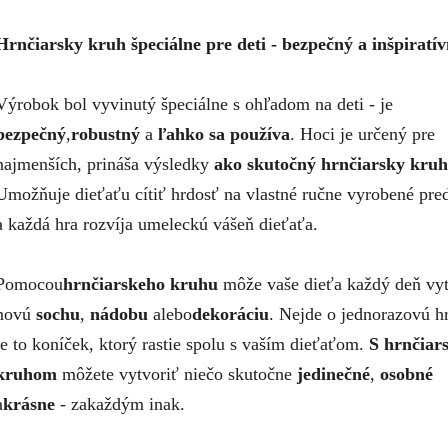
Hrnčiarsky kruh špeciálne pre deti - bezpečný a inšpiratí
Výrobok bol vyvinutý špeciálne s ohľadom na deti - je
bezpečný
,
robustný
a
ľahko sa používa
. Hoci je určený pre
najmenších, prináša výsledky
ako
skutočný hrnčiarsky kruh
Umožňuje dieťaťu cítiť hrdosť na vlastné ručne vyrobené pr
a každá hra rozvíja umeleckú vášeň dieťaťa.
Pomocou
hrnčiarskeho kruhu
môže vaše dieťa každý deň vyt
novú
sochu
,
nádobu
alebo
dekoráciu
. Nejde o jednorazovú hr
je to koníček, ktorý rastie spolu s vaším dieťaťom.
S hrnčiar
kruhom
môžete vytvoriť niečo skutočne
jedinečné
,
osobné
a
krásne
- zakaždým inak.