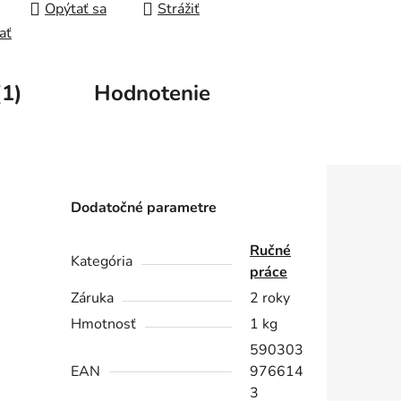
Opýtať sa
Strážiť
ať
(1)
Hodnotenie
Dodatočné parametre
Ručné
Kategória
práce
Záruka
2 roky
Hmotnosť
1 kg
590303
EAN
976614
3