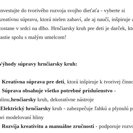
Investujte do tvorivého rozvoja svojho dieťaťa - vyberte si
kreatívnu súpravu, ktorá nielen zabaví, ale aj naučí, inšpiruje 
zostane v srdci na dlho. Hrnčiarsky kruh pre deti je darček, kt
rastie spolu s malým umelcom!
Výhody súpravy hrnčiarsky kruh:
-
Kreatívna súprava pre deti
, ktorá inšpiruje k tvorivej činno
-
Súprava obsahuje všetko potrebné príslušenstvo
-
hlinu,
hrnčiarsky
kruh, dekoratívne nástroje
-
Elektrický hrnčiarsky
kruh - zabezpečuje ľahkú a plynulú p
pri modelovaní hliny
-
Rozvíja kreativitu a manuálne zručnosti
- podporuje rozv