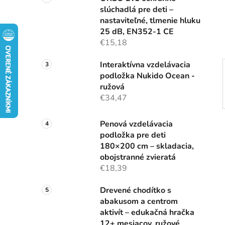
n
slúchadlá pre deti –
e
nastaviteľné, tlmenie hluku
l
25 dB, EN352-1 CE
€15,18
Interaktívna vzdelávacia
podložka Nukido Ocean -
ružová
€34,47
Penová vzdelávacia
podložka pre deti
180×200 cm – skladacia,
obojstranné zvieratá
€18,39
Drevené chodítko s
abakusom a centrom
aktivít – edukačná hračka
12+ mesiacov, ružové