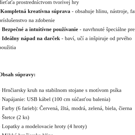
dieťaťa prostredníctvom tvorivej hry
-
Kompletná kreatívna súprava
- obsahuje hlinu, nástroje, fa
príslušenstvo na zdobenie
-
Bezpečné a intuitívne
používanie
- navrhnuté špeciálne pre
-
Ideálny nápad na darček
- baví, učí a inšpiruje od prvého
použitia
Obsah súpravy:
- Hrnčiarsky kruh na stabilnom stojane s motívom psíka
- Napájanie: USB kábel (100 cm súčasťou balenia)
- Farby (6 farieb): Červená, žltá, modrá, zelená, biela, čierna
- Štetce (2 ks)
- Lopatky a modelovacie hroty (4 hroty)