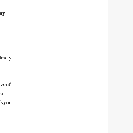
vny
.
edmety
voriť
u -
skym