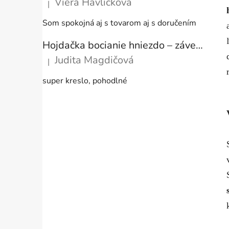
Viera Havlíčková
|
Hodnotenie produktu je 5 z 5 hviezdičiek.
Som spokojná aj s tovarom aj s doručením
Hojdačka bocianie hniezdo – závesné kreslo s vankúšom ecru, 80 cm, nosnosť 150 kg
Judita Magdičová
|
Hodnotenie produktu je 5 z 5 hviezdičiek.
super kreslo, pohodlné