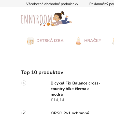
Prejsť
Všeobecné obchodné podmienky
Reklamačný po
na
obsah
DETSKÁ IZBA
HRAČKY
B
Top 10 produktov
o
č
Bicykel Fix Balance cross-
n
country bike čierna a
ý
modrá
p
€14,14
a
ORSO 2v1 ochranné