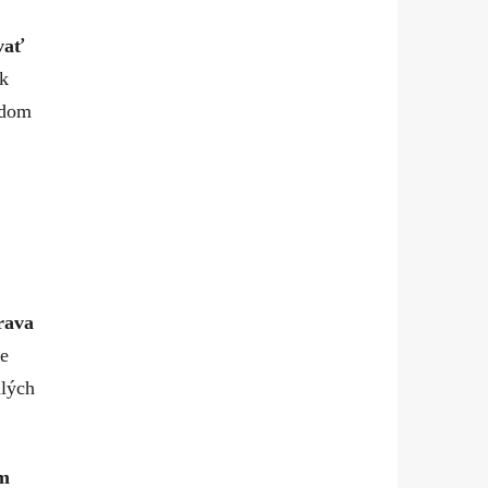
vať
ok
ladom
rava
e
alých
m