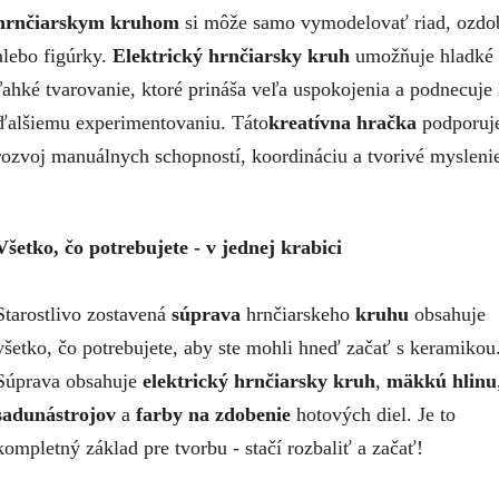
hrnčiarskym kruhom
si môže samo vymodelovať riad, ozdo
alebo figúrky.
Elektrický hrnčiarsky kruh
umožňuje hladké 
ľahké tvarovanie, ktoré prináša veľa uspokojenia a podnecuje
ďalšiemu experimentovaniu. Táto
kreatívna
hračka
podporuj
rozvoj manuálnych schopností, koordináciu a tvorivé mysleni
Všetko, čo potrebujete - v jednej krabici
Starostlivo zostavená
súprava
hrnčiarskeho
kruhu
obsahuje
všetko, čo potrebujete, aby ste mohli hneď začať s keramikou
Súprava obsahuje
elektrický hrnčiarsky kruh
,
mäkkú hlinu
sadu
nástrojov
a
farby na zdobenie
hotových diel. Je to
kompletný základ pre tvorbu - stačí rozbaliť a začať!