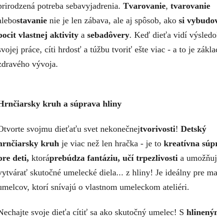
prirodzená potreba sebavyjadrenia.
Tvarovanie
,
tvarovanie
alebo
stavanie
nie je len zábava, ale aj spôsob, ako
si vybudo
pocit vlastnej aktivity
a
sebadôvery
. Keď dieťa vidí výsled
svojej práce, cíti hrdosť a túžbu tvoriť ešte viac - a to je zák
zdravého vývoja.
Hrnčiarsky kruh a súprava hliny
Otvorte svojmu dieťaťu svet nekonečnej
tvorivosti
!
Detský
hrnčiarsky kruh
je viac než len hračka - je to
kreatívna súp
pre deti,
ktorá
prebúdza fantáziu, učí trpezlivosti
a umožňuj
vytvárať skutočné umelecké diela... z hliny! Je ideálny pre m
umelcov, ktorí snívajú o vlastnom umeleckom ateliéri.
Nechajte svoje dieťa cítiť sa ako skutočný umelec! S
hlinený