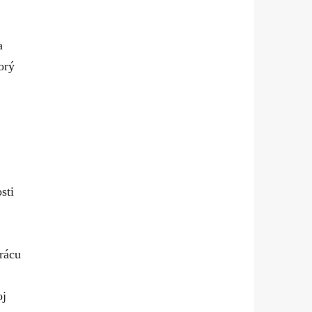
a
orý
sti
rácu
oj