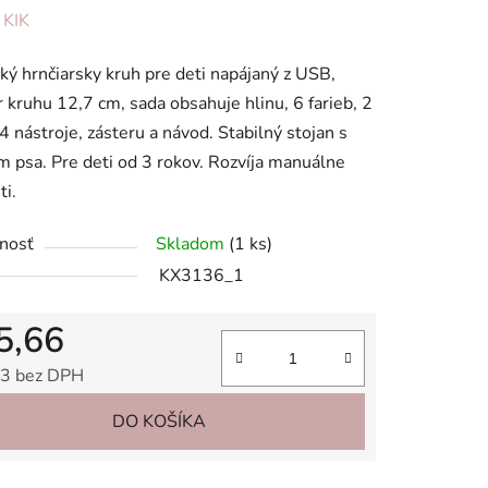
enie
:
KIK
tu
cký hrnčiarsky kruh pre deti napájaný z USB,
 kruhu 12,7 cm, sada obsahuje hlinu, 6 farieb, 2
 4 nástroje, zásteru a návod. Stabilný stojan s
 psa. Pre deti od 3 rokov. Rozvíja manuálne
ti.
iek.
nosť
Skladom
(1 ks)
KX3136_1
5,66
3 bez DPH
tková cena:
DO KOŠÍKA