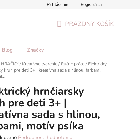
Prihlásenie
Registrácia
tenie tovaru
Formulár na odstúpenie od zmluvy
Reklamačn
PRÁZDNY KOŠÍK
NÁKUPNÝ
KOŠÍK
Blog
Značky
HRAČKY
/
Kreatívne tvorenie
/
Ručné práce
/
Elektrický
y kruh pre deti 3+ | kreatívna sada s hlinou, farbami,
íka
ktrický hrnčiarsky
h pre deti 3+ |
atívna sada s hlinou,
bami, motív psíka
rné
notené
Podrobnosti hodnotenia