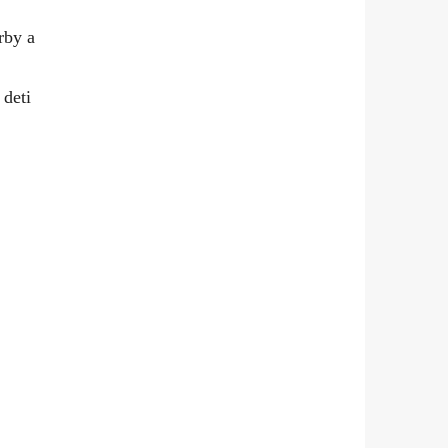
rby a
 deti