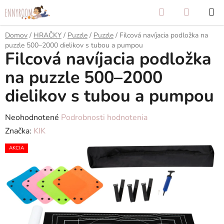
Prejsť
Hľadať
NÁKUP
na
KOŠÍK
obsah
Domov
/
HRAČKY
/
Puzzle
/
Puzzle
/
Filcová navíjacia podložka na
puzzle 500–2000 dielikov s tubou a pumpou
Filcová navíjacia podložka
na puzzle 500–2000
dielikov s tubou a pumpou
Priemerné
Neohodnotené
Podrobnosti hodnotenia
hodnotenie
Značka:
KIK
produktu
AKCIA
je
0,0
z
5
hviezdičiek.