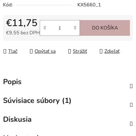
Kód:
KX5660_1
€11,75
DO KOŠÍKA
€9,55 bez DPH
Jednotková cena:
Tlač
Opýtať sa
Strážiť
Zdieľať
Popis
Súvisiace súbory (1)
Diskusia