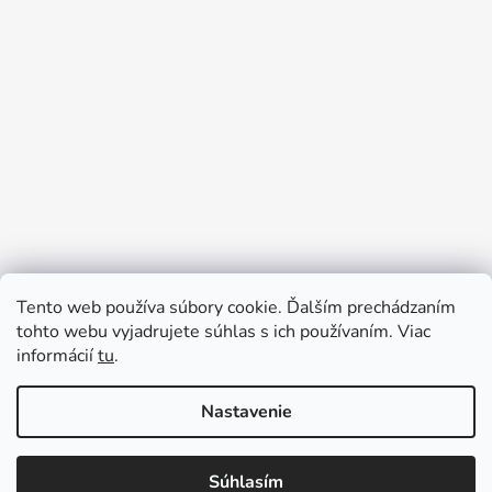
Tento web používa súbory cookie. Ďalším prechádzaním
Prijímame online platby
tohto webu vyjadrujete súhlas s ich používaním. Viac
informácií
tu
.
Nastavenie
Súhlasím
Vytvoril Shoptet