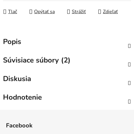
Jednotková cena:
Tlač
Opýtať sa
Strážiť
Zdieľať
Popis
Súvisiace súbory (2)
Diskusia
Hodnotenie
Z
á
Facebook
p