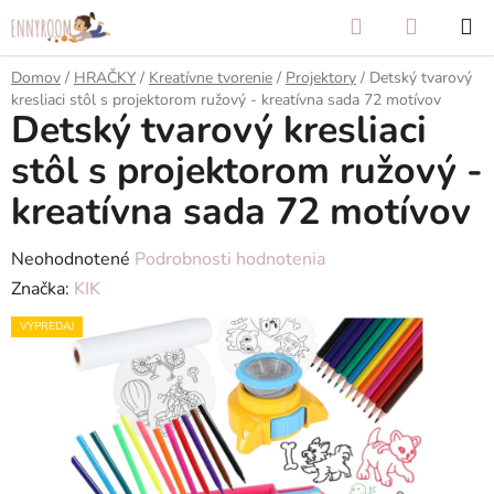
Prejsť
Hľadať
NÁKUP
na
KOŠÍK
obsah
Domov
/
HRAČKY
/
Kreatívne tvorenie
/
Projektory
/
Detský tvarový
kresliaci stôl s projektorom ružový - kreatívna sada 72 motívov
Detský tvarový kresliaci
stôl s projektorom ružový -
kreatívna sada 72 motívov
Priemerné
Neohodnotené
Podrobnosti hodnotenia
hodnotenie
Značka:
KIK
produktu
VÝPREDAJ
je
0,0
z
5
hviezdičiek.