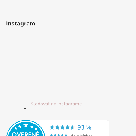
ä
t
i
Instagram
e
Sledovať na Instagrame