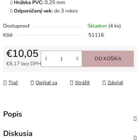
Hrúbka PVC:
0,25 mm
Odporúčaný vek:
do 3 rokov
Dostupnosť
Skladom
(4 ks)
Kód:
51116
€10,05
DO KOŠÍKA
€8,17 bez DPH
Jednotková cena:
Tlač
Opýtať sa
Strážiť
Zdieľať
Popis
Diskusia