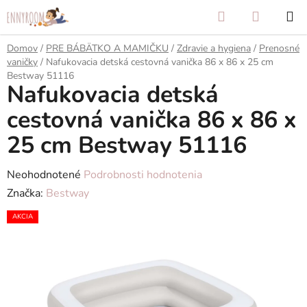
Prejsť
Hľadať
NÁKUP
na
KOŠÍK
obsah
Domov
/
PRE BÁBÄTKO A MAMIČKU
/
Zdravie a hygiena
/
Prenosné
vaničky
/
Nafukovacia detská cestovná vanička 86 x 86 x 25 cm
Bestway 51116
Nafukovacia detská
cestovná vanička 86 x 86 x
25 cm Bestway 51116
Priemerné
Neohodnotené
Podrobnosti hodnotenia
hodnotenie
Značka:
Bestway
produktu
AKCIA
je
0,0
z
5
hviezdičiek.