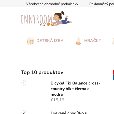
Prejsť
Všeobecné obchodné podmienky
Reklamačný po
na
obsah
DETSKÁ IZBA
HRAČKY
B
Top 10 produktov
o
č
Bicykel Fix Balance cross-
n
country bike čierna a
ý
modrá
p
€15,19
a
Drevené chodítko s