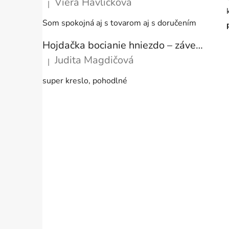
Viera Havlíčková
|
Hodnotenie produktu je 5 z 5 hviezdičiek.
Som spokojná aj s tovarom aj s doručením
Hojdačka bocianie hniezdo – závesné kreslo s vankúšom ecru, 80 cm, nosnosť 150 kg
Judita Magdičová
|
Hodnotenie produktu je 5 z 5 hviezdičiek.
super kreslo, pohodlné