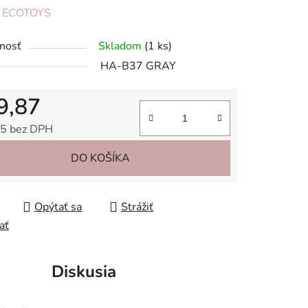
enie
:
ECOTOYS
tu
nosť
Skladom
(1 ks)
HA-B37 GRAY
9,87
iek.
5 bez DPH
tková cena:
DO KOŠÍKA
Opýtať sa
Strážiť
ať
Diskusia