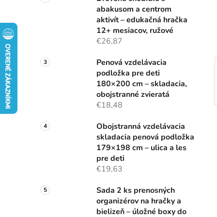
n
abakusom a centrom
e
aktivít – edukačná hračka
l
12+ mesiacov, ružové
€26,87
Penová vzdelávacia
podložka pre deti
180×200 cm – skladacia,
obojstranné zvieratá
€18,48
Obojstranná vzdelávacia
skladacia penová podložka
179×198 cm – ulica a les
pre deti
€19,63
Sada 2 ks prenosných
organizérov na hračky a
bielizeň – úložné boxy do