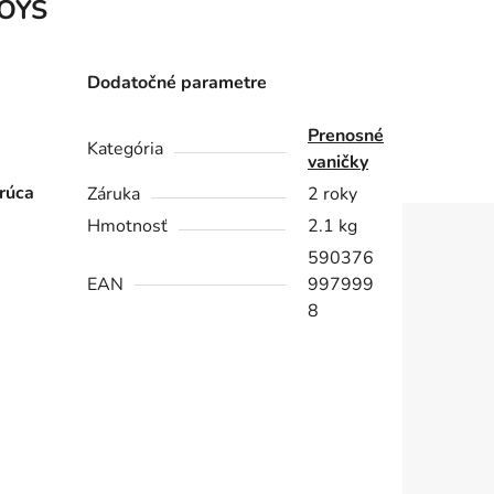
OYS
Dodatočné parametre
Prenosné
Kategória
vaničky
orúca
Záruka
2 roky
Hmotnosť
2.1 kg
590376
EAN
997999
8