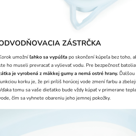
ODVODŇOVACIA ZÁSTRČKA
Korok umožní
ľahko sa vypúšťa
po skončení kúpeľa bez toho, a
ste ho museli prevracať a vylievať vodu. Pre bezpečnosť batolia
zátka je vyrobená z mäkkej gumy a nemá ostré hrany.
Ďalšou
funkciou korku je, že pri príliš horúcej vode zmení farbu a zbelej
Vďaka tomu sa vaše dieťatko bude vždy kúpať v primerane tepl
vode, čím sa vyhnete obareniu jeho jemnej pokožky.