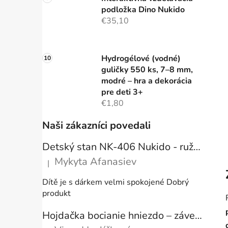
podložka Dino Nukido
€35,10
Hydrogélové (vodné)
guličky 550 ks, 7–8 mm,
modré – hra a dekorácia
pre deti 3+
€1,80
Naši zákazníci povedali
Detský stan NK-406 Nukido - ružový
Mykyta Afanasiev
|
Hodnotenie produktu je 5 z 5 hviezdičiek.
Dítě je s dárkem velmi spokojené Dobrý
produkt
Hojdačka bocianie hniezdo – závesné kreslo s vankúšom ecru, 80 cm, nosnosť 150 kg