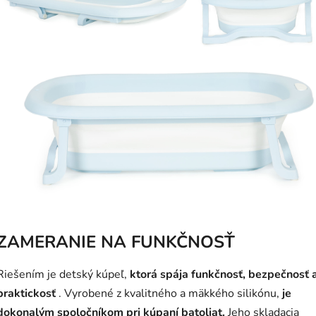
ZAMERANIE NA FUNKČNOSŤ
Riešením je detský kúpeľ,
ktorá spája funkčnosť, bezpečnosť 
praktickosť
. Vyrobené z kvalitného a mäkkého silikónu,
je
dokonalým spoločníkom pri kúpaní batoliat.
Jeho skladacia