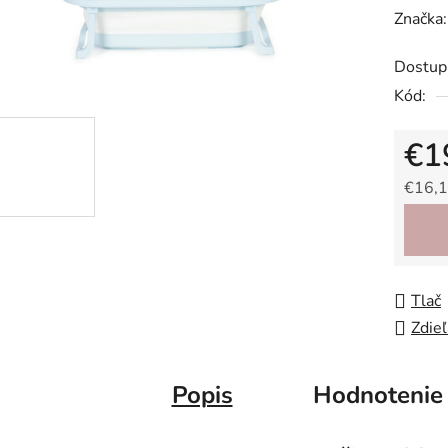
hodnot
Značka
produk
Dostup
je
Kód:
0,0
z
€1
5
hviezdič
€16,1
Jedno
Tlač
Zdieľ
Popis
Hodnotenie