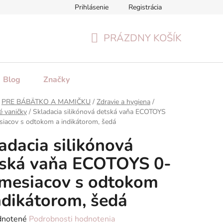
Prihlásenie
Registrácia
tenie tovaru
Formulár na odstúpenie od zmluvy
Reklamačn
PRÁZDNY KOŠÍK
NÁKUPNÝ
KOŠÍK
Blog
Značky
PRE BÁBÄTKO A MAMIČKU
/
Zdravie a hygiena
/
 vaničky
/
Skladacia silikónová detská vaňa ECOTOYS
iacov s odtokom a indikátorom, šedá
adacia silikónová
tská vaňa ECOTOYS 0-
mesiacov s odtokom
ndikátorom, šedá
rné
notené
Podrobnosti hodnotenia