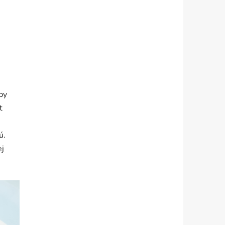
by
t
ú.
ej