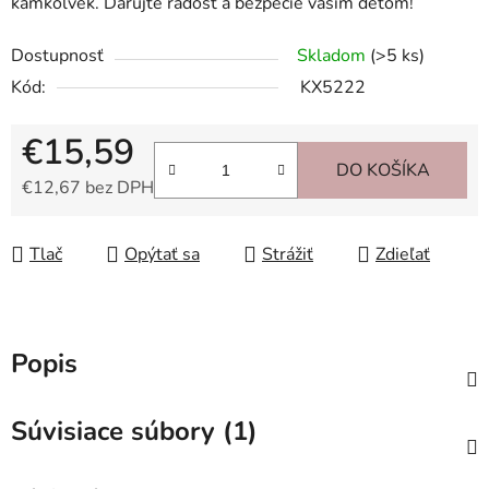
kamkoľvek. Darujte radosť a bezpečie vašim deťom!
Dostupnosť
Skladom
(>5 ks)
Kód:
KX5222
€15,59
DO KOŠÍKA
€12,67 bez DPH
Jednotková cena:
Tlač
Opýtať sa
Strážiť
Zdieľať
Popis
Súvisiace súbory (1)