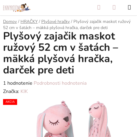
Prejsť
Hľadať
NÁKUP
na
KOŠÍK
obsah
Domov
/
HRAČKY
/
Plyšové hračky
/
Plyšový zajačik maskot ružový
52 cm v šatách – mäkká plyšová hračka, darček pre deti
Plyšový zajačik maskot
ružový 52 cm v šatách –
mäkká plyšová hračka,
darček pre deti
Priemerné
1 hodnotenie
Podrobnosti hodnotenia
hodnotenie
Značka:
KIK
produktu
AKCIA
je
5,0
z
5