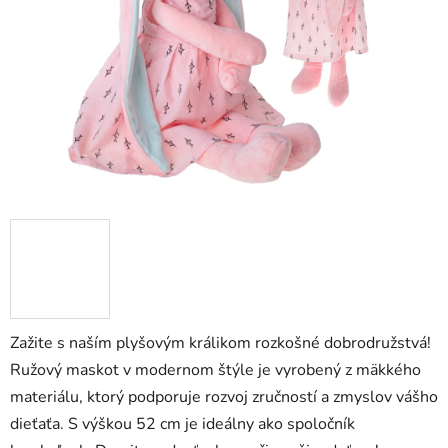
hviezdičiek.
Zažite s naším plyšovým králikom rozkošné dobrodružstvá!
Ružový maskot v modernom štýle je vyrobený z mäkkého
materiálu, ktorý podporuje rozvoj zručností a zmyslov vášho
dieťaťa. S výškou 52 cm je ideálny ako spoločník