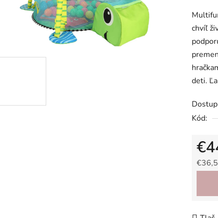
produk
Multifu
je
chvíľ ž
0,0
podporu
z
premene
5
hračkam
hviezdič
deti. Ľ
Dostup
Kód:
€4
€36,5
Jedno