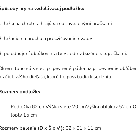
Spôsoby hry na vzdelávacej podložke:
1. ležia na chrbte a hrajú sa so zavesenými hračkami
2. ležanie na bruchu a precvičovanie svalov
3. po odpojení oblúkov hrajte v sede v bazéne s loptičkami.
Okrem toho sú k sieti pripevnené pútka na pripevnenie obľúbe
hračiek vášho dieťaťa, ktoré ho povzbudia k sedeniu.
Rozmery podložky:
Podložka 62 cmVýška siete 20 cmVýška oblúkov 52 cm
lopty 15 cm
Rozmery balenia (D x Š x V ):
62 x 51 x 11 cm