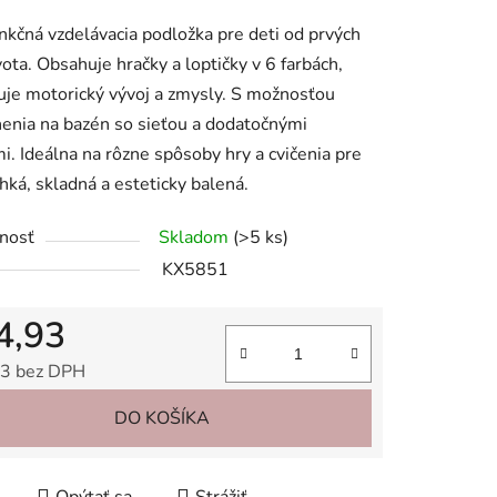
tu
nkčná vzdelávacia podložka pre deti od prvých
ivota. Obsahuje hračky a loptičky v 6 farbách,
je motorický vývoj a zmysly. S možnosťou
nia na bazén so sieťou a dodatočnými
i. Ideálna na rôzne spôsoby hry a cvičenia pre
iek.
ahká, skladná a esteticky balená.
nosť
Skladom
(>5 ks)
KX5851
4,93
3 bez DPH
tková cena:
DO KOŠÍKA