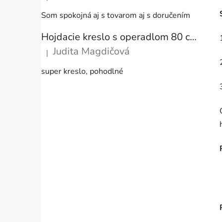
Hodnotenie produktu je 5 z 5 hviezdičiek.
Som spokojná aj s tovarom aj s doručením
Hojdacie kreslo s operadlom 80 cm + vankúše
Judita Magdičová
|
Hodnotenie produktu je 5 z 5 hviezdičiek.
super kreslo, pohodlné