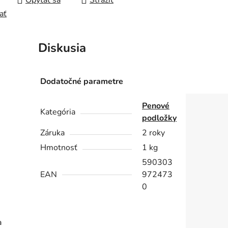
Opýtať sa
Strážiť
ať
Diskusia
Dodatočné parametre
Penové
Kategória
podložky
Záruka
2 roky
Hmotnosť
1 kg
590303
EAN
972473
0
a