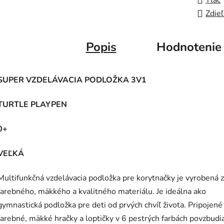
Tlač
Zdieľ
Popis
Hodnotenie
SUPER VZDELÁVACIA PODLOŽKA 3V1
TURTLE PLAYPEN
0+
VEĽKÁ
Multifunkčná vzdelávacia podložka pre korytnačky je vyrobená z
farebného, mäkkého a kvalitného materiálu. Je ideálna ako
gymnastická podložka pre deti od prvých chvíľ života. Pripojené
farebné, mäkké hračky a loptičky v 6 pestrých farbách povzbudi