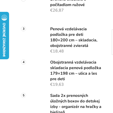
n
počítadlom ružové
e
€26,87
l
Penová vzdelávacia
podložka pre deti
180×200 cm – skladacia,
obojstranné zvieratá
€18,48
Obojstranná vzdelávacia
skladacia penová podložka
179×198 cm – ulica a les
pre deti
€19,63
Sada 2x prenosných
úložných boxov do detskej
izby - organizér na hračky a
bielizeň