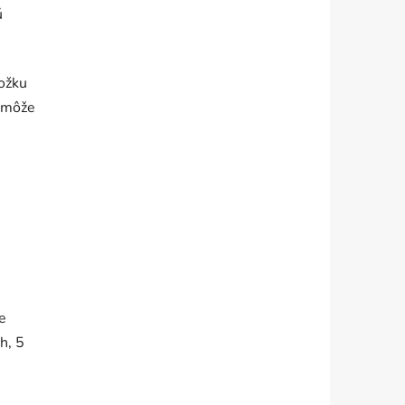
ú
ložku
a môže
e
h, 5