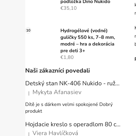
podložka Dino Nukido
€35,10
Hydrogélové (vodné)
guličky 550 ks, 7–8 mm,
modré – hra a dekorácia
pre deti 3+
€1,80
Naši zákazníci povedali
Detský stan NK-406 Nukido - ružový
Mykyta Afanasiev
|
Hodnotenie produktu je 5 z 5 hviezdičiek.
Dítě je s dárkem velmi spokojené Dobrý
produkt
Hojdacie kreslo s operadlom 80 cm + vankúše
Viera Havlíčková
|