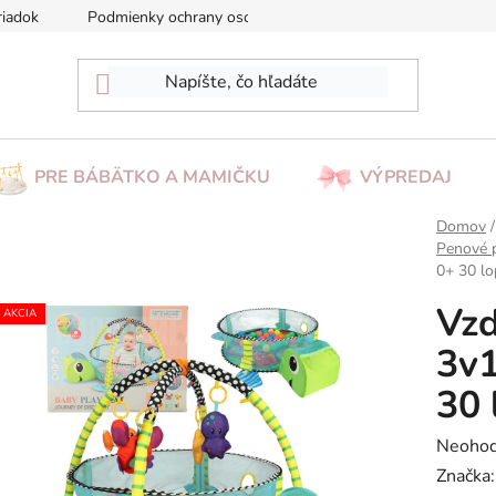
riadok
Podmienky ochrany osobných údajov
Reklamácia/Vrá
PRE BÁBÄTKO A MAMIČKU
VÝPREDAJ
Domov
/
Penové 
0+ 30 lo
Vzd
AKCIA
3v1
30 
Prieme
Neohod
hodnot
Značka