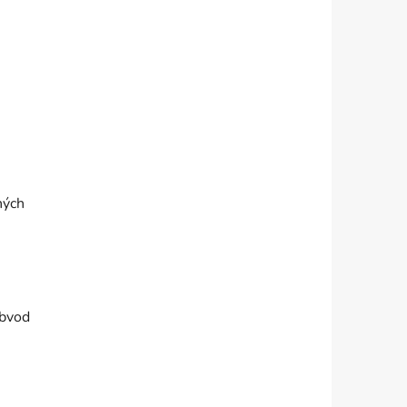
ných
Obvod