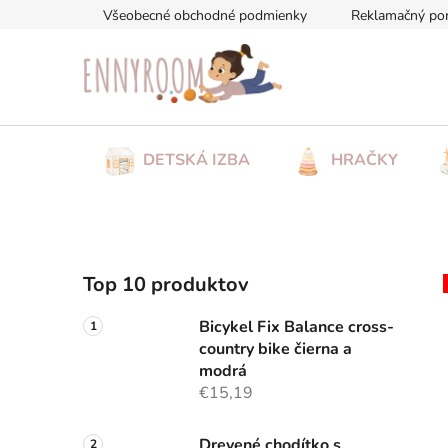
Prejsť
Všeobecné obchodné podmienky
Reklamačný po
na
obsah
DETSKÁ IZBA
HRAČKY
B
Top 10 produktov
o
č
Bicykel Fix Balance cross-
n
country bike čierna a
ý
modrá
p
€15,19
a
Drevené chodítko s