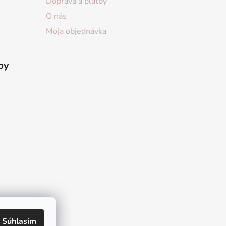
Doprava a platby
O nás
Moja objednávka
by
Súhlasím