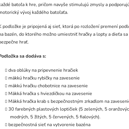
každé batoľa k hre, pričom navyše stimulujú zmysly a podporuj
motorický vývoj každého batoľaťa.
K podložke je pripojená aj sieť, ktorá po rozložení premení pod
na bazén, do ktorého možno umiestniť hračky a lopty a dieťa s
bezpečne hrať.
Podložka sa dodáva s:
dva oblúky na pripevnenie hračiek
mäkkú hračku rybičky na zavesenie
mäkkú hračku chobotnice na zavesenie
Mäkká hračka s hviezdičkou na zavesenie
Mäkká hračka krab s bezpečnostným zrkadlom na zaveseni
30 farebných plastových loptičiek (5 zelených, 5 oranžovýc
modrých, 5 žltých, 5 červených, 5 fialových).
bezpečnostná sieť na vytvorenie bazéna