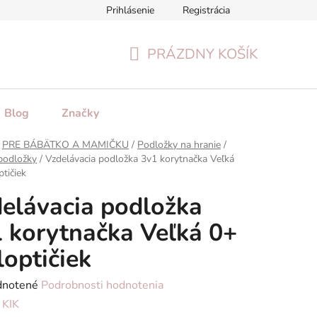
Prihlásenie
Registrácia
tenie tovaru
Formulár na odstúpenie od zmluvy
Reklamačn
PRÁZDNY KOŠÍK
NÁKUPNÝ
KOŠÍK
Blog
Značky
PRE BÁBÄTKO A MAMIČKU
/
Podložky na hranie
/
podložky
/
Vzdelávacia podložka 3v1 korytnačka Veľká
ptičiek
elávacia podložka
 korytnačka Veľká 0+
loptičiek
rné
notené
Podrobnosti hodnotenia
enie
:
KIK