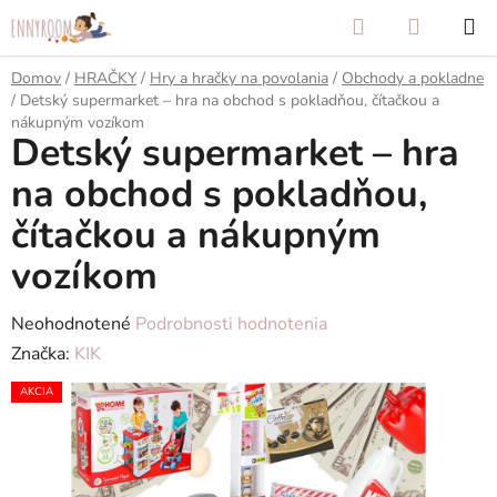
Prejsť
Hľadať
NÁKUP
na
KOŠÍK
obsah
Domov
/
HRAČKY
/
Hry a hračky na povolania
/
Obchody a pokladne
/
Detský supermarket – hra na obchod s pokladňou, čítačkou a
nákupným vozíkom
Detský supermarket – hra
na obchod s pokladňou,
čítačkou a nákupným
vozíkom
Priemerné
Neohodnotené
Podrobnosti hodnotenia
hodnotenie
Značka:
KIK
produktu
AKCIA
je
0,0
z