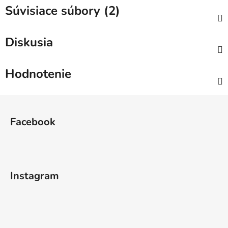
Súvisiace súbory (2)
Diskusia
Hodnotenie
Z
á
Facebook
p
ä
t
i
Instagram
e