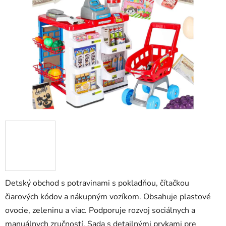
5
hviezdičiek.
Detský obchod s potravinami s pokladňou, čítačkou
čiarových kódov a nákupným vozíkom. Obsahuje plastové
ovocie, zeleninu a viac. Podporuje rozvoj sociálnych a
manuálnych zručností. Sada s detailnými prvkami pre