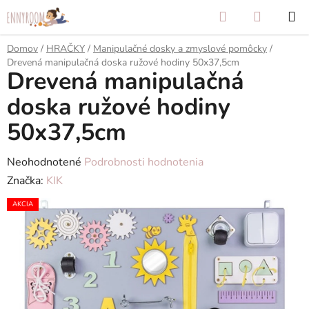
Prejsť
Hľadať
NÁKUP
na
KOŠÍK
obsah
Domov
/
HRAČKY
/
Manipulačné dosky a zmyslové pomôcky
/
Drevená manipulačná doska ružové hodiny 50x37,5cm
Drevená manipulačná
doska ružové hodiny
50x37,5cm
Priemerné
Neohodnotené
Podrobnosti hodnotenia
hodnotenie
Značka:
KIK
produktu
AKCIA
je
0,0
z
5
hviezdičiek.