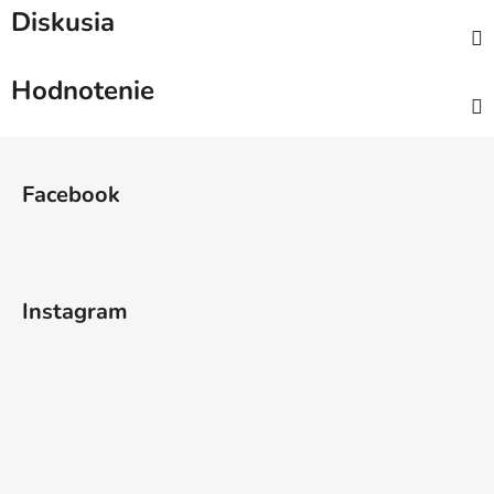
Diskusia
Hodnotenie
Z
á
Facebook
p
ä
t
i
Instagram
e