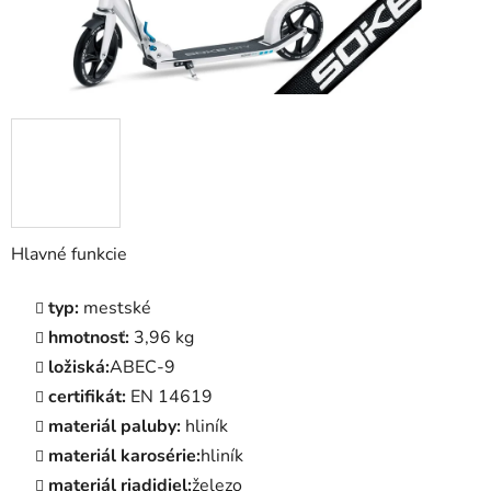
Hlavné funkcie
typ:
mestské
hmotnosť:
3,96 kg
ložiská:
ABEC-9
certifikát:
EN 14619
materiál paluby:
hliník
materiál karosérie:
hliník
materiál riadidiel:
železo