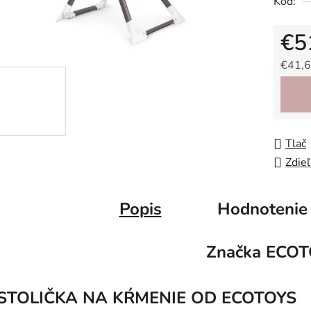
Kód:
0,0
z
€5
5
hviezdič
€41,6
Jedno
Tlač
Zdieľ
Popis
Hodnotenie
Značka
ECOT
STOLIČKA NA KŔMENIE OD ECOTOYS