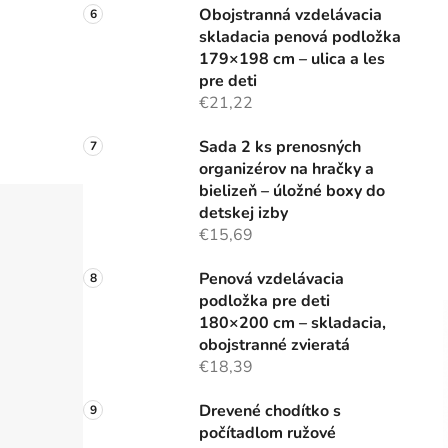
Obojstranná vzdelávacia
skladacia penová podložka
179×198 cm – ulica a les
pre deti
€21,22
Sada 2 ks prenosných
organizérov na hračky a
bielizeň – úložné boxy do
detskej izby
€15,69
Penová vzdelávacia
podložka pre deti
180×200 cm – skladacia,
obojstranné zvieratá
€18,39
Drevené chodítko s
počítadlom ružové