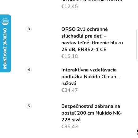
e
€12,45
l
ORSO 2v1 ochranné
slúchadlá pre deti –
nastaviteľné, tlmenie hluku
25 dB, EN352-1 CE
€15,18
Interaktívna vzdelávacia
podložka Nukido Ocean -
ružová
€34,47
Bezpečnostná zábrana na
posteľ 200 cm Nukido NK-
228 sivá
€35,43