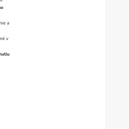
ho
nie a
né v
nutiu