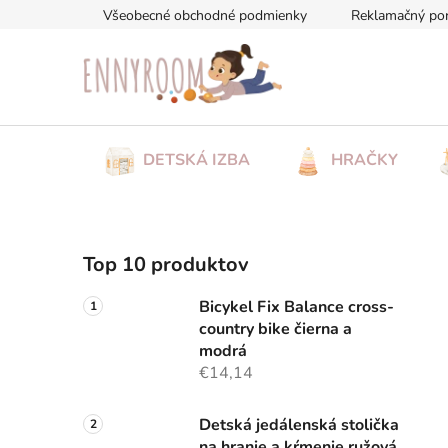
Prejsť
Všeobecné obchodné podmienky
Reklamačný po
na
obsah
DETSKÁ IZBA
HRAČKY
B
Top 10 produktov
o
č
Bicykel Fix Balance cross-
n
country bike čierna a
ý
modrá
p
€14,14
a
n
Detská jedálenská stolička
na hranie a kŕmenie ružová