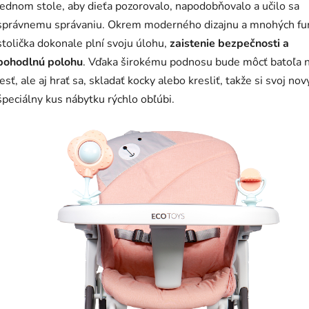
jednom stole, aby dieťa pozorovalo, napodobňovalo a učilo sa
správnemu správaniu. Okrem moderného dizajnu a mnohých fun
stolička dokonale plní svoju úlohu,
zaistenie bezpečnosti
a
pohodlnú polohu
. Vďaka širokému podnosu bude môcť batoľa n
jesť, ale aj hrať sa, skladať kocky alebo kresliť, takže si svoj nov
špeciálny kus nábytku rýchlo obľúbi.