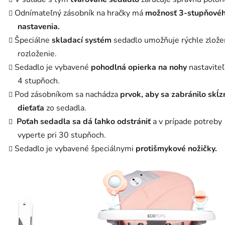
Odnímateľný zásobník na hračky má
možnosť 3-stupňové
nastavenia.
Špeciálne
skladací systém
sedadlo umožňuje rýchle zlože
rozloženie.
Sedadlo je vybavené
pohodlná opierka na nohy
nastaviteľ
4 stupňoch.
Pod zásobníkom sa nachádza
prvok, aby sa zabránilo skĺz
dieťaťa
zo sedadla.
Poťah sedadla sa dá ľahko odstrániť
a v prípade potreby
vyperte pri 30 stupňoch.
Sedadlo je vybavené špeciálnymi
protišmykové nožičky.