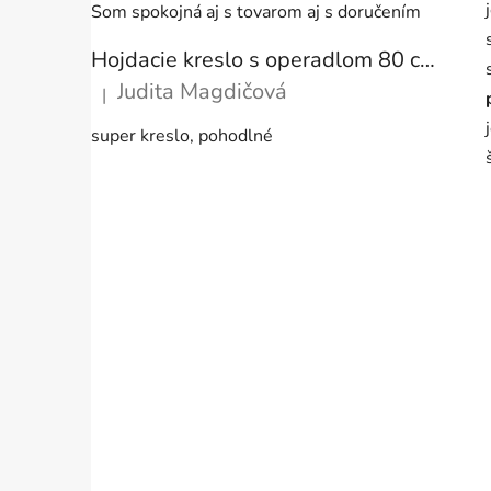
Som spokojná aj s tovarom aj s doručením
Hojdacie kreslo s operadlom 80 cm + vankúše
Judita Magdičová
|
Hodnotenie produktu je 5 z 5 hviezdičiek.
super kreslo, pohodlné