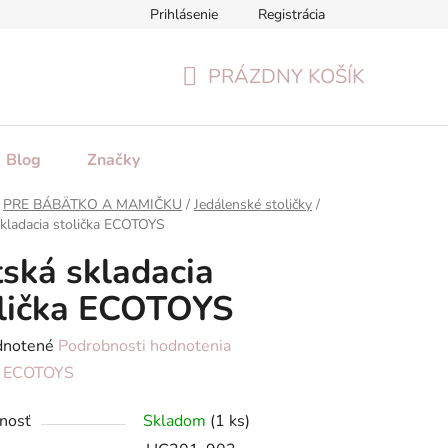
Prihlásenie
Registrácia
tenie tovaru
Formulár na odstúpenie od zmluvy
Reklamačn
PRÁZDNY KOŠÍK
NÁKUPNÝ
KOŠÍK
Blog
Značky
PRE BÁBÄTKO A MAMIČKU
/
Jedálenské stoličky
/
kladacia stolička ECOTOYS
ská skladacia
lička ECOTOYS
rné
notené
Podrobnosti hodnotenia
enie
:
ECOTOYS
tu
nosť
Skladom
(1 ks)