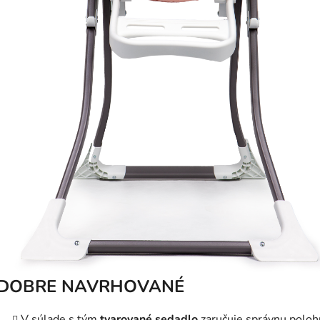
DOBRE NAVRHOVANÉ
V súlade s tým
tvarované sedadlo
zaručuje správnu poloh