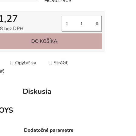
HC301-903
1,27
iek.
8 bez DPH
tková cena:
DO KOŠÍKA
Opýtať sa
Strážiť
ať
Diskusia
OYS
Dodatočné parametre