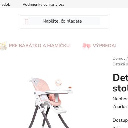
riadok
Podmienky ochrany osobných údajov
Reklamácia/Vrá
PRE BÁBÄTKO A MAMIČKU
VÝPREDAJ
Domov
/
Detská s
Det
sto
Prieme
Neohod
hodnot
Značka
produk
Dostup
je