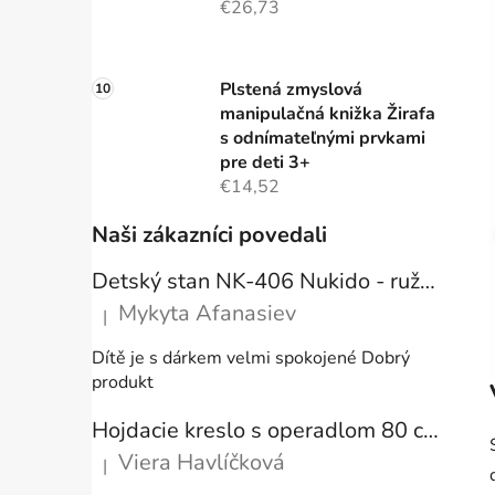
€26,73
Plstená zmyslová
manipulačná knižka Žirafa
s odnímateľnými prvkami
pre deti 3+
€14,52
Naši zákazníci povedali
Detský stan NK-406 Nukido - ružový
Mykyta Afanasiev
|
Hodnotenie produktu je 5 z 5 hviezdičiek.
Dítě je s dárkem velmi spokojené Dobrý
produkt
Hojdacie kreslo s operadlom 80 cm + vankúše
Viera Havlíčková
|
Hodnotenie produktu je 5 z 5 hviezdičiek.