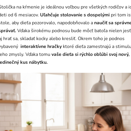
Stolička na kŕmenie je ideálnou voľbou pre všetkých rodičov a i
deti od 6 mesiacov.
Uľahčuje stolovanie s dospelými
pri tom i
stole, aby dieťa pozorovalo, napodobňovalo a
naučiť sa správn
správať.
Vďaka širokému podnosu bude môcť batoľa nielen jesť,
aj hrať sa, skladať kocky alebo kresliť. Okrem toho je podnos
vybavený
interaktívne hračky
ktoré dieťa zamestnajú a stimul
jeho zmysly. Vďaka tomu
vaše dieťa si rýchlo obľúbi svoj nový,
jedinečný kus nábytku.