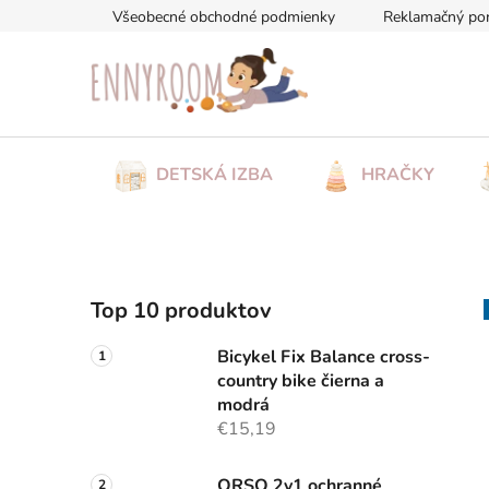
Prejsť
Všeobecné obchodné podmienky
Reklamačný po
na
obsah
DETSKÁ IZBA
HRAČKY
B
Top 10 produktov
o
č
Bicykel Fix Balance cross-
n
country bike čierna a
ý
modrá
p
€15,19
a
ORSO 2v1 ochranné