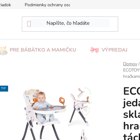
riadok
Podmienky ochrany osobných údajov
Reklamácia/Vrá
PRE BÁBÄTKO A MAMIČKU
VÝPREDAJ
Domov
/
ECOTOYS 
hračkami
EC
TIP
jed
skl
hra
tác