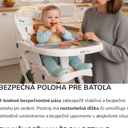
BEZPEČNÁ POLOHA PRE BATOĽA
3-bodové bezpečnostné pásy
zabezpečiť stabilnú a bezpečnú
polohu pri sedení. Postroj má
nastaviteľná dĺžka
čo umožňuje 
pohodlné umiestnenie a bezpečné upevnenie v akejkoľvek situác