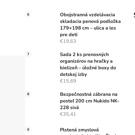
Obojstranná vzdelávacia
skladacia penová podložka
179×198 cm – ulica a les
pre deti
€19,63
Sada 2 ks prenosných
organizérov na hračky a
bielizeň – úložné boxy do
detskej izby
€15,69
Bezpečnostná zábrana na
posteľ 200 cm Nukido NK-
228 sivá
€35,41
Plstená zmyslová