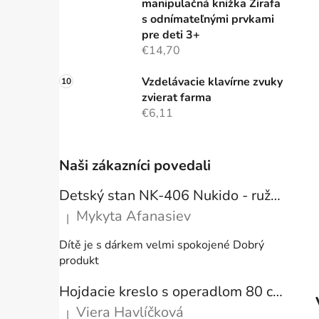
manipulačná knižka Žirafa
s odnímateľnými prvkami
pre deti 3+
€14,70
Vzdelávacie klavírne zvuky
zvierat farma
€6,11
Naši zákazníci povedali
Detský stan NK-406 Nukido - ružový
Mykyta Afanasiev
|
Hodnotenie produktu je 5 z 5 hviezdičiek.
Dítě je s dárkem velmi spokojené Dobrý
produkt
Hojdacie kreslo s operadlom 80 cm + vankúše
Viera Havlíčková
|