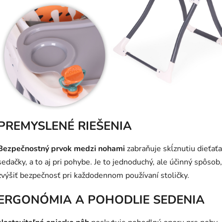
PREMYSLENÉ RIEŠENIA
Bezpečnostný prvok medzi nohami
zabraňuje skĺznutiu dieťaťa
sedačky, a to aj pri pohybe. Je to jednoduchý, ale účinný spôsob
zvýšiť bezpečnosť pri každodennom používaní stoličky.
ERGONÓMIA A POHODLIE SEDENIA