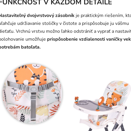
FUNKČNOSŤ V KAŽDOM DETAILE
Nastaviteľný dvojvrstvový zásobník
je praktickým riešením, kt
uľahčuje udržiavanie stoličky v čistote a prispôsobuje ju vášmu
dieťaťu. Vrchnú vrstvu možno ľahko odstrániť a vyprať a nastavi
polohovanie umožňuje
prispôsobenie vzdialenosti vaničky vek
potrebám batoľaťa.