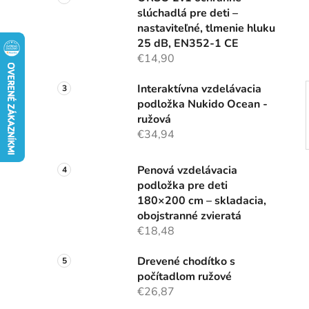
n
slúchadlá pre deti –
e
nastaviteľné, tlmenie hluku
l
25 dB, EN352-1 CE
€14,90
Interaktívna vzdelávacia
podložka Nukido Ocean -
ružová
€34,94
Penová vzdelávacia
podložka pre deti
180×200 cm – skladacia,
obojstranné zvieratá
€18,48
Drevené chodítko s
počítadlom ružové
€26,87