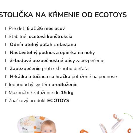
STOLIČKA NA KŔMENIE OD ECOTOYS
Pre deti
6 až 36 mesiacov
Stabilné,
oceľová konštrukcia
Odnímateľný poťah z elastanu
Nastaviteľný podnos a opierka na nohy
3-bodové bezpečnostné pásy
zabezpečenie
Zabezpečenie
proti skĺznutiu dieťaťa
Hrkálka a točiaca sa hračka
položené na podnose
Jednoduchý systém
predloženie
Maximálne zaťaženie do
15 kg
Značkový produkt
ECOTOYS