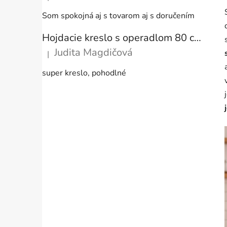
Hodnotenie produktu je 5 z 5 hviezdičiek.
Som spokojná aj s tovarom aj s doručením
Hojdacie kreslo s operadlom 80 cm + vankúše
Judita Magdičová
|
Hodnotenie produktu je 5 z 5 hviezdičiek.
super kreslo, pohodlné