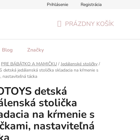
Prihlásenie
Registrácia
tenie tovaru
Formulár na odstúpenie od zmluvy
Reklamačn
PRÁZDNY KOŠÍK
NÁKUPNÝ
KOŠÍK
Blog
Značky
PRE BÁBÄTKO A MAMIČKU
/
Jedálenské stoličky
/
detská jedálenská stolička skladacia na kŕmenie s
, nastaviteľná tácka
OTOYS detská
álenská stolička
adacia na kŕmenie s
čkami, nastaviteľná
ka