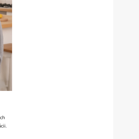
ich
ii.