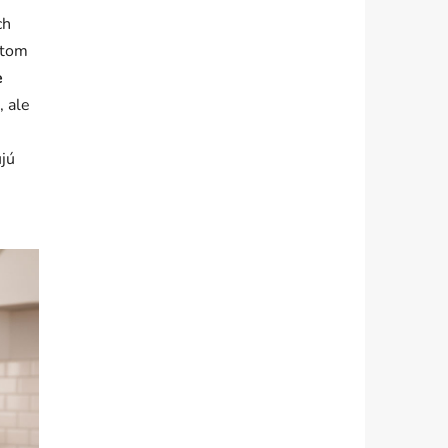
ch
stom
e
 ale
ujú