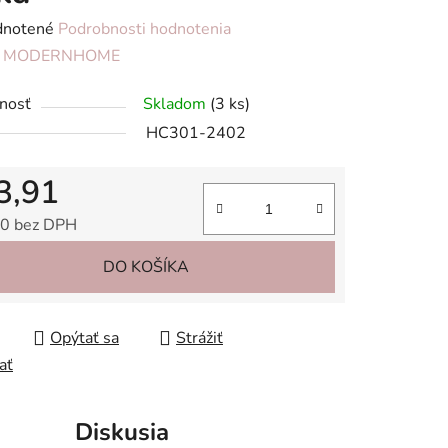
rné
notené
Podrobnosti hodnotenia
enie
:
MODERNHOME
tu
nosť
Skladom
(3 ks)
HC301-2402
3,91
iek.
0 bez DPH
tková cena:
DO KOŠÍKA
Opýtať sa
Strážiť
ať
Diskusia