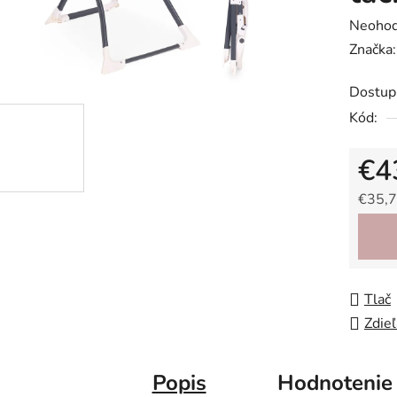
Prieme
Neohod
hodnot
Značka
produk
Dostup
je
Kód:
0,0
z
€4
5
hviezdič
€35,7
Jedno
Tlač
Zdieľ
Popis
Hodnotenie