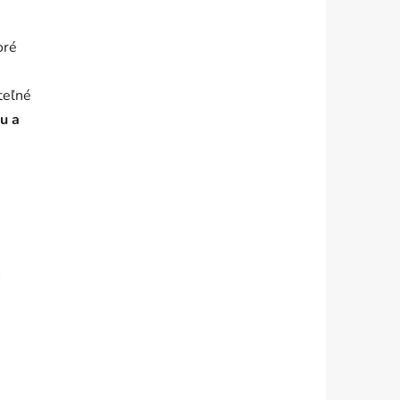
oré
teľné
u a