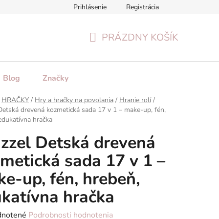
Prihlásenie
Registrácia
tenie tovaru
Formulár na odstúpenie od zmluvy
Reklamačn
PRÁZDNY KOŠÍK
NÁKUPNÝ
KOŠÍK
Blog
Značky
HRAČKY
/
Hry a hračky na povolania
/
Hranie rolí
/
Detská drevená kozmetická sada 17 v 1 – make-up, fén,
edukatívna hračka
zzel Detská drevená
metická sada 17 v 1 –
e-up, fén, hrebeň,
katívna hračka
rné
notené
Podrobnosti hodnotenia