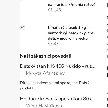
na hranie a kŕmenie ružová
€11,43
Kinetický piesok 1 kg –
senzorický, netoxický, pre
deti, v modrom vrecku
€3,37
Naši zákazníci povedali
Detský stan NK-406 Nukido - ružový
Mykyta Afanasiev
|
Hodnotenie produktu je 5 z 5 hviezdičiek.
Dítě je s dárkem velmi spokojené Dobrý
produkt
Hojdacie kreslo s operadlom 80 cm + vankúše
Viera Havlíčková
|