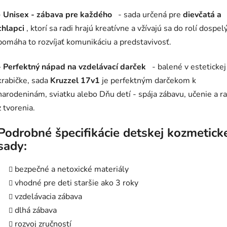
-
Unisex - zábava pre každého
- sada určená pre
dievčatá a
chlapci
, ktorí sa radi hrajú kreatívne a vžívajú sa do rolí dospel
pomáha to rozvíjať komunikáciu a predstavivosť.
- Perfektný nápad na vzdelávací darček
- balené v estetickej
krabičke, sada
Kruzzel 17v1
je perfektným darčekom k
narodeninám, sviatku alebo Dňu detí - spája zábavu, učenie a r
z tvorenia.
Podrobné špecifikácie detskej kozmetick
sady:
bezpečné a netoxické materiály
vhodné pre deti staršie ako 3 roky
vzdelávacia zábava
dlhá zábava
rozvoj zručností