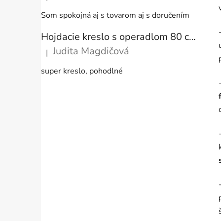
Hodnotenie produktu je 5 z 5 hviezdičiek.
Som spokojná aj s tovarom aj s doručením
Hojdacie kreslo s operadlom 80 cm + vankúše
Judita Magdičová
|
Hodnotenie produktu je 5 z 5 hviezdičiek.
super kreslo, pohodlné