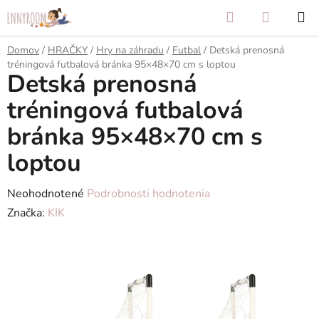
Prejsť
Hľadať
NÁKUP
na
KOŠÍK
obsah
Domov
/
HRAČKY
/
Hry na záhradu
/
Futbal
/
Detská prenosná
tréningová futbalová bránka 95×48×70 cm s loptou
Detská prenosná
tréningová futbalová
bránka 95×48×70 cm s
loptou
Priemerné
Neohodnotené
Podrobnosti hodnotenia
hodnotenie
Značka:
KIK
produktu
je
0,0
z
5