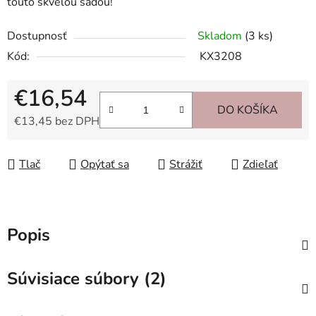
touto skvelou sadou!
Dostupnosť
Skladom
(3 ks)
Kód:
KX3208
€16,54
DO KOŠÍKA
€13,45 bez DPH
Jednotková cena:
Tlač
Opýtať sa
Strážiť
Zdieľať
Popis
Súvisiace súbory (2)