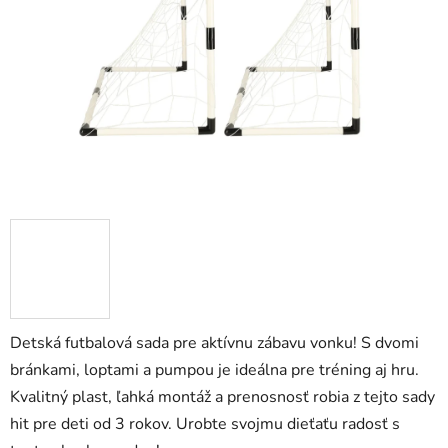
hviezdičiek.
Detská futbalová sada pre aktívnu zábavu vonku! S dvomi
bránkami, loptami a pumpou je ideálna pre tréning aj hru.
Kvalitný plast, ľahká montáž a prenosnosť robia z tejto sady
hit pre deti od 3 rokov. Urobte svojmu dieťaťu radosť s