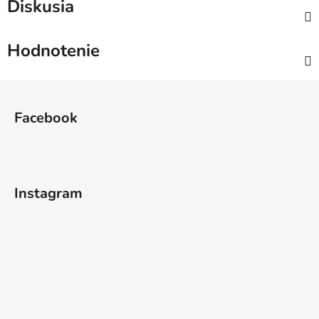
Diskusia
Hodnotenie
Z
á
Facebook
p
ä
t
i
Instagram
e