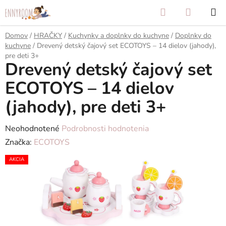
Prejsť
Hľadať
NÁKUP
na
KOŠÍK
obsah
Domov
/
HRAČKY
/
Kuchynky a doplnky do kuchyne
/
Doplnky do
kuchyne
/
Drevený detský čajový set ECOTOYS – 14 dielov (jahody),
pre deti 3+
Drevený detský čajový set
ECOTOYS – 14 dielov
(jahody), pre deti 3+
Priemerné
Neohodnotené
Podrobnosti hodnotenia
hodnotenie
Značka:
ECOTOYS
produktu
AKCIA
je
0,0
z
5
hviezdičiek.