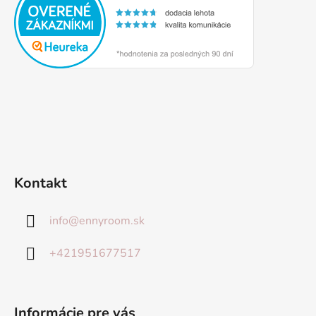
Kontakt
info
@
ennyroom.sk
+421951677517
Informácie pre vás