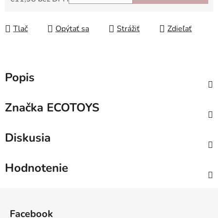
Jednotková cena:
Tlač
Opýtať sa
Strážiť
Zdieľať
Popis
Značka
ECOTOYS
Diskusia
Hodnotenie
Z
á
Facebook