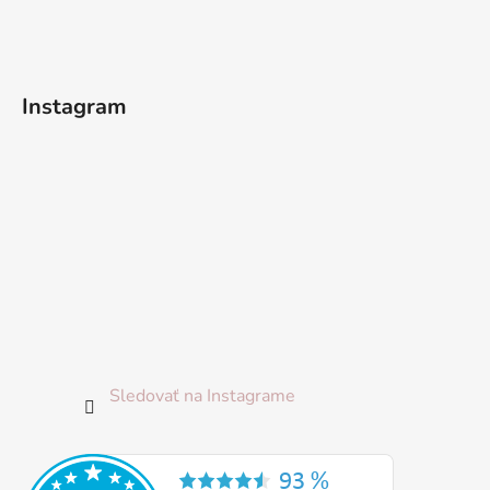
p
ä
t
i
Instagram
e
Sledovať na Instagrame