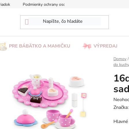
riadok
Podmienky ochrany osobných údajov
Reklamácia/Vrá
PRE BÁBÄTKO A MAMIČKU
VÝPREDAJ
Domov
/
do kuch
16d
sa
Prieme
Neohod
hodnot
Značka
produk
Hlavné 
je