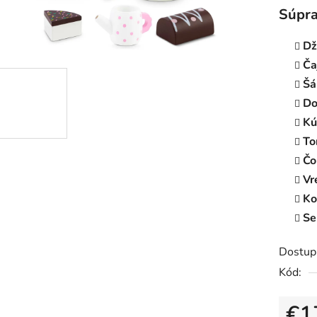
0,0
Súpra
z
5
Dž
hviezdič
Ča
Šá
Do
Kú
To
Čo
Vr
Ko
Se
Dostup
Kód:
€1