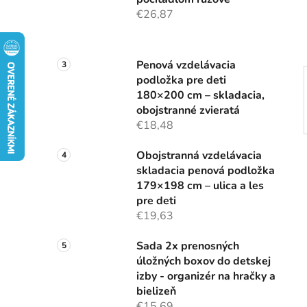
e
€26,87
l
Penová vzdelávacia
podložka pre deti
180×200 cm – skladacia,
obojstranné zvieratá
€18,48
Obojstranná vzdelávacia
skladacia penová podložka
179×198 cm – ulica a les
pre deti
€19,63
Sada 2x prenosných
úložných boxov do detskej
izby - organizér na hračky a
bielizeň
€15,69