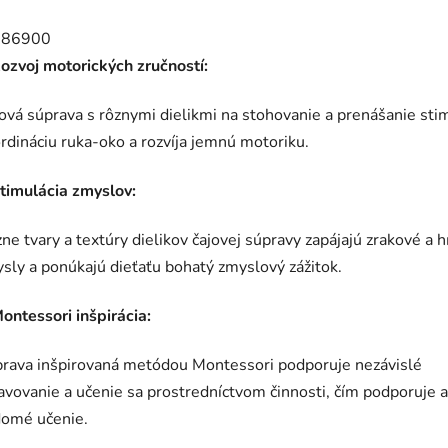
ozvoj motorických zručností:
ová súprava s rôznymi dielikmi na stohovanie a prenášanie sti
rdináciu ruka-oko a rozvíja jemnú motoriku.
timulácia zmyslov:
ne tvary a textúry dielikov čajovej súpravy zapájajú zrakové a
sly a ponúkajú dieťaťu bohatý zmyslový zážitok.
ontessori inšpirácia:
rava inšpirovaná metódou Montessori podporuje nezávislé
avovanie a učenie sa prostredníctvom činnosti, čím podporuje a
omé učenie.