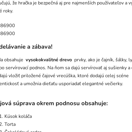
učujú, že hračka je bezpečná aj pre najmenších používateľov a v
é roky.
delávanie a zábava!
da obsahuje
vysokokvalitné drevo
prvky, ako je čajník, šálky, l
bo servírovací podnos. Na ňom sa dajú servírovať aj sušienky a
dajú vložiť priložené čajové vrecúška, ktoré dodajú celej scéne
entickosť a umožnia dieťaťu usporiadať elegantné večierky.
jová súprava okrem podnosu obsahuje:
Kúsok koláča
Torta