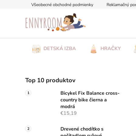
Prejsť
Všeobecné obchodné podmienky
Reklamačný po
na
obsah
DETSKÁ IZBA
HRAČKY
B
Top 10 produktov
o
č
Bicykel Fix Balance cross-
n
country bike čierna a
ý
modrá
p
€15,19
a
n
Drevené chodítko s
počítadlom ružové