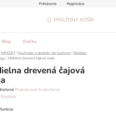
Prihlásenie
Registrácia
tenie tovaru
Formulár na odstúpenie od zmluvy
Reklamačn
PRÁZDNY KOŠÍK
NÁKUPNÝ
KOŠÍK
Blog
Značky
HRAČKY
/
Kuchynky a doplnky do kuchyne
/
Doplnky
yne
/
16dielna drevená čajová sada
ielna drevená čajová
da
rné
notené
Podrobnosti hodnotenia
enie
:
Ricokids
tu
funkcie