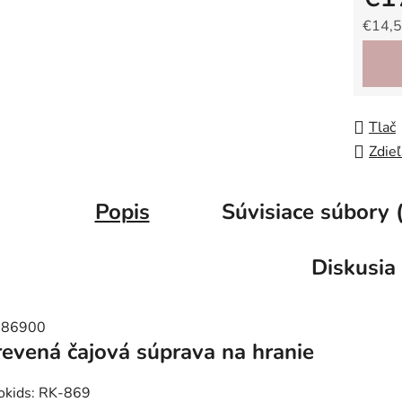
€14,5
Jedno
Tlač
Zdieľ
Popis
Súvisiace súbory 
Diskusia
evená čajová súprava na hranie
okids: RK-869