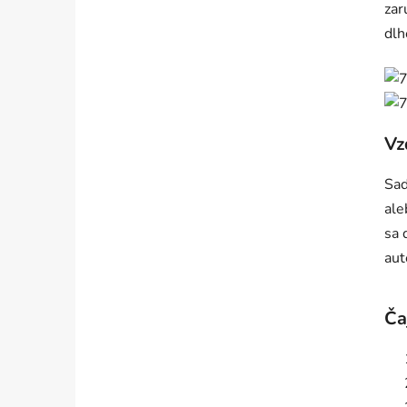
zar
dlh
Vz
Sa
ale
sa 
aut
Ča