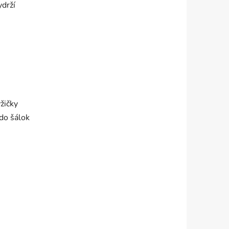
ydrží
yžičky
 do šálok