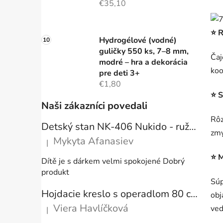
€35,10
⭐ R
Hydrogélové (vodné)
guličky 550 ks, 7–8 mm,
Čaj
modré – hra a dekorácia
koo
pre deti 3+
€1,80
⭐ S
Naši zákazníci povedali
Rôz
Detský stan NK-406 Nukido - ružový
zmy
Mykyta Afanasiev
|
Hodnotenie produktu je 5 z 5 hviezdičiek.
⭐ M
Dítě je s dárkem velmi spokojené Dobrý
produkt
Súp
Hojdacie kreslo s operadlom 80 cm + vankúše
obj
Viera Havlíčková
ved
|
Hodnotenie produktu je 5 z 5 hviezdičiek.