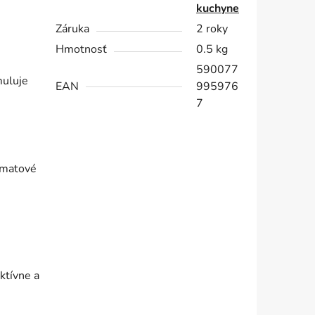
kuchyne
Záruka
2 roky
Hmotnosť
0.5 kg
590077
muluje
EAN
995976
7
 hmatové
ktívne a