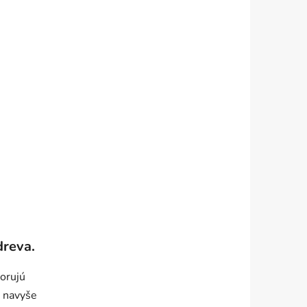
dreva.
porujú
o navyše