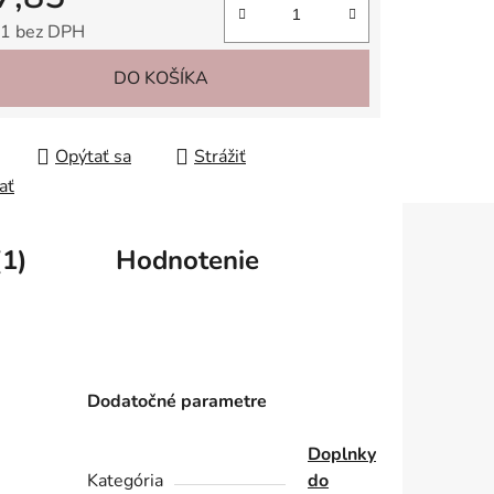
1 bez DPH
tková cena:
DO KOŠÍKA
Opýtať sa
Strážiť
ať
(1)
Hodnotenie
Dodatočné parametre
Doplnky
Kategória
do