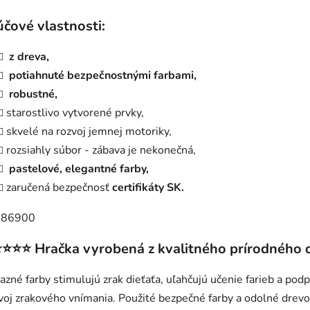
účové vlastnosti:
z dreva,
potiahnuté bezpečnostnými farbami,
robustné,
starostlivo vytvorené prvky,
skvelé na rozvoj jemnej motoriky,
rozsiahly súbor - zábava je nekonečná,
pastelové, elegantné farby,
zaručená bezpečnosť
certifikáty
SK.
⭐⭐⭐ Hračka vyrobená z kvalitného prírodného 
azné farby stimulujú zrak dieťaťa, uľahčujú učenie farieb a pod
voj zrakového vnímania. Použité bezpečné farby a odolné drev