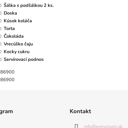
Šálka s podšálkou 2 ks.
Doska
Kúsok koláča
Torta
Čokoláda
Vrecúško čaju
Kocky cukru
Servírovací podnos
agram
Kontakt
info
@
ennyroom.sk