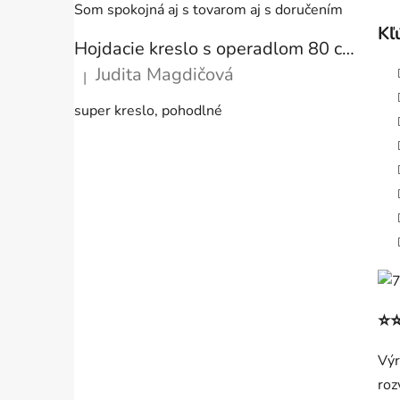
Som spokojná aj s tovarom aj s doručením
Kľ
Hojdacie kreslo s operadlom 80 cm + vankúše
Judita Magdičová
|
Hodnotenie produktu je 5 z 5 hviezdičiek.
super kreslo, pohodlné
⭐⭐
Výr
roz