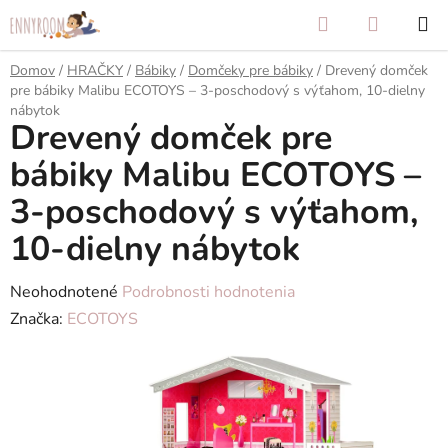
Prejsť
Hľadať
NÁKUP
na
KOŠÍK
obsah
Domov
/
HRAČKY
/
Bábiky
/
Domčeky pre bábiky
/
Drevený domček
pre bábiky Malibu ECOTOYS – 3-poschodový s výťahom, 10-dielny
nábytok
Drevený domček pre
bábiky Malibu ECOTOYS –
3-poschodový s výťahom,
10-dielny nábytok
Priemerné
Neohodnotené
Podrobnosti hodnotenia
hodnotenie
Značka:
ECOTOYS
produktu
je
0,0
z