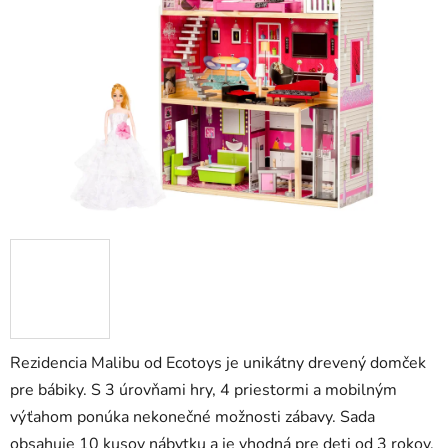
5
hviezdičiek.
Rezidencia Malibu od Ecotoys je unikátny drevený domček
pre bábiky. S 3 úrovňami hry, 4 priestormi a mobilným
výťahom ponúka nekonečné možnosti zábavy. Sada
obsahuje 10 kusov nábytku a je vhodná pre deti od 3 rokov.