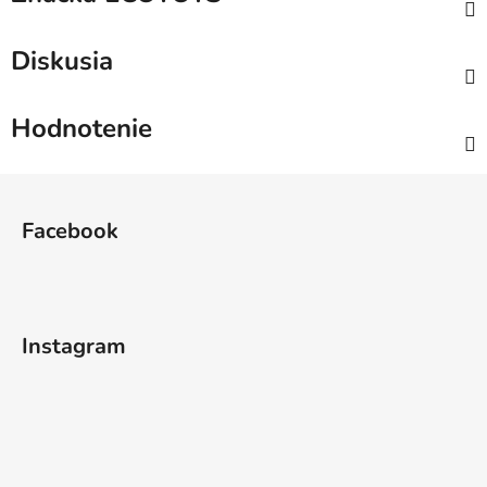
Diskusia
Hodnotenie
Z
á
Facebook
p
ä
t
i
Instagram
e