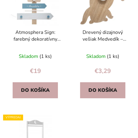
Atmosphera Sign:
Drevený dizajnový
farebný dekoratívny
vešiak Medvedík –
vešiak/háčik na kabáty
detský háčik do izby pre
pre deti (4 háčiky)
chlapcov a dievčatá
Skladom
(1 ks)
Skladom
(1 ks)
€19
€3,29
DO KOŠÍKA
DO KOŠÍKA
VÝPREDAJ