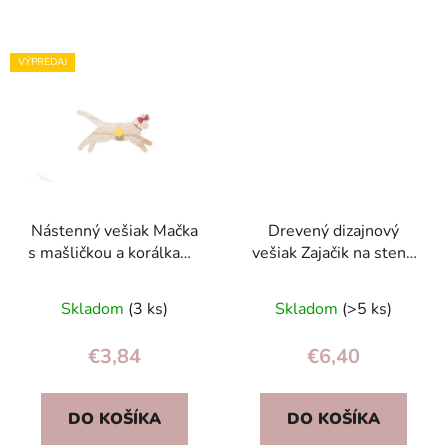
VÝPREDAJ
Nástenný vešiak Mačka
Drevený dizajnový
s mašličkou a korálkami,
vešiak Zajačik na stenu
hviezdičkový háčik, 3
— originálny detský
varianty
vešiak do izby
Skladom
(3 ks)
Skladom
(>5 ks)
€3,84
€6,40
DO KOŠÍKA
DO KOŠÍKA