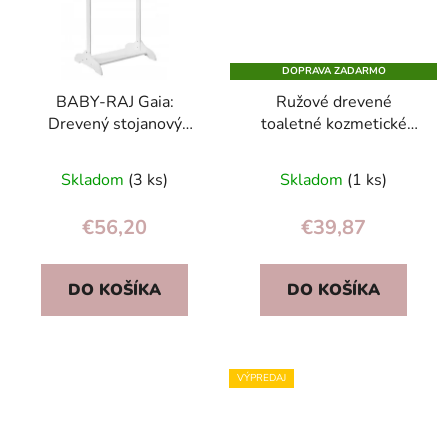
DOPRAVA ZADARMO
BABY-RAJ Gaia:
Ružové drevené
Drevený stojanový
toaletné kozmetické
vešiak na oblečenie do
zrkadlo so zásuvkami a
detskej izby 122 cm
vešiakmi — šperkovnica
Skladom
(3 ks)
Skladom
(1 ks)
(MDF)
FSC
€56,20
€39,87
DO KOŠÍKA
DO KOŠÍKA
VÝPREDAJ