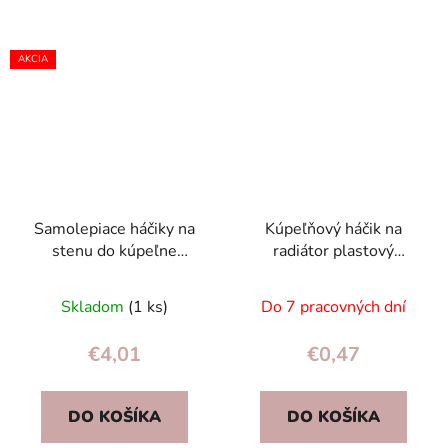
AKCIA
Samolepiace háčiky na
Kúpeľňový háčik na
stenu do kúpeľne
radiátor plastový
strieborné sada 4 kusov
krémový – vešiak na
uteráky 9,5×6 cm
Skladom
(1 ks)
Do 7 pracovných dní
€4,01
€0,47
DO KOŠÍKA
DO KOŠÍKA