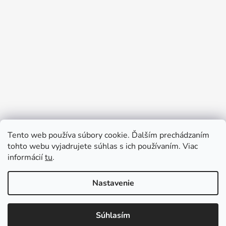
Tento web používa súbory cookie. Ďalším prechádzaním
Prijímame online platby
tohto webu vyjadrujete súhlas s ich používaním. Viac
informácií
tu
.
Nastavenie
Súhlasím
Vytvoril Shoptet