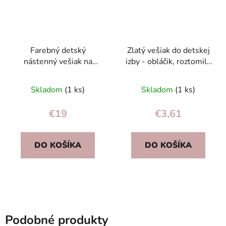
Farebný detský
Zlatý vešiak do detskej
nástenný vešiak na
izby - obláčik, roztomilý
kabáty (4 háčiky) –
vešiak na detské
originálna dekorácia do
oblečenie
Skladom
(1 ks)
Skladom
(1 ks)
izby
€19
€3,61
DO KOŠÍKA
DO KOŠÍKA
Podobné produkty