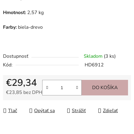
Hmotnosť:
2,57 kg
Farby:
biela-drevo
Dostupnosť
Skladom
(3 ks)
Kód:
HD6912
€29,34
DO KOŠÍKA
€23,85 bez DPH
Jednotková cena:
Tlač
Opýtať sa
Strážiť
Zdieľať