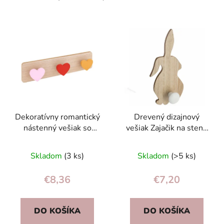
Dekoratívny romantický
Drevený dizajnový
nástenný vešiak so
vešiak Zajačik na stenu
srdiečkami na kľúče,
— originálny detský
šatky a šperky
vešiak do izby
Skladom
(3 ks)
Skladom
(>5 ks)
€8,36
€7,20
DO KOŠÍKA
DO KOŠÍKA