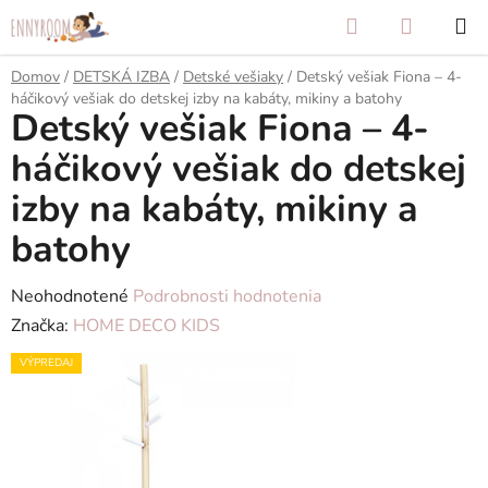
Prejsť
Hľadať
NÁKUP
na
KOŠÍK
obsah
Domov
/
DETSKÁ IZBA
/
Detské vešiaky
/
Detský vešiak Fiona – 4-
háčikový vešiak do detskej izby na kabáty, mikiny a batohy
Detský vešiak Fiona – 4-
háčikový vešiak do detskej
izby na kabáty, mikiny a
batohy
Priemerné
Neohodnotené
Podrobnosti hodnotenia
hodnotenie
Značka:
HOME DECO KIDS
produktu
VÝPREDAJ
je
0,0
z
5