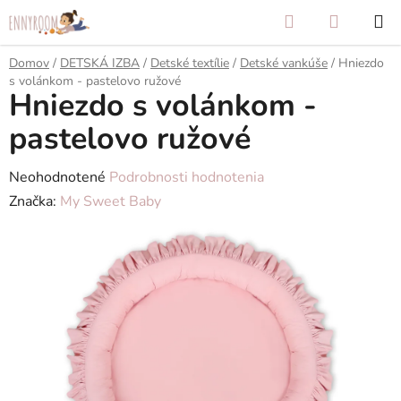
Prejsť
Hľadať
NÁKUP
na
KOŠÍK
obsah
Domov
/
DETSKÁ IZBA
/
Detské textílie
/
Detské vankúše
/
Hniezdo
s volánkom - pastelovo ružové
Hniezdo s volánkom -
pastelovo ružové
Priemerné
Neohodnotené
Podrobnosti hodnotenia
hodnotenie
Značka:
My Sweet Baby
produktu
je
0,0
z
5
hviezdičiek.