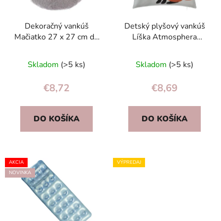
Dekoračný vankúš
Detský plyšový vankúš
Mačiatko 27 x 27 cm do
Líška Atmosphera
detskej postieľky sivý –
40x40 cm – mäkký
Atmosphera For Kids
bavlnený darček pre
Skladom
(>5 ks)
Skladom
(>5 ks)
dieťa
€8,72
€8,69
DO KOŠÍKA
DO KOŠÍKA
AKCIA
VÝPREDAJ
NOVINKA