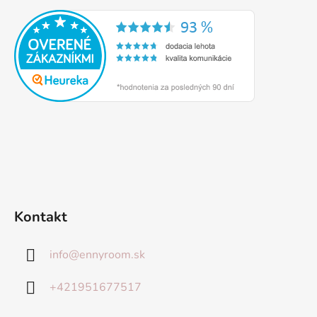
Kontakt
info
@
ennyroom.sk
+421951677517