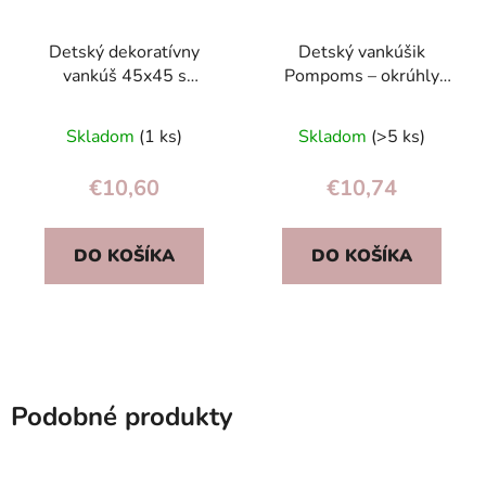
Detský dekoratívny
Detský vankúšik
vankúš 45x45 s
Pompoms – okrúhly
volánom – bavlna,
polstrovaný s farebnými
antialergický, prateľný
brmbolcami a dúhovou
Skladom
(1 ks)
Skladom
(>5 ks)
vločkou
€10,60
€10,74
DO KOŠÍKA
DO KOŠÍKA
Podobné produkty