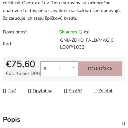
certifikát Okotex a Tuv. Tieto suroviny sú každoročne
opätovne testované a schválenia sa každoročne obnovujú,
čo zaručuje ich stálu špičkovú kvalitu.
Dostupnosť
Skladom
(1 ks)
GNIAZDKO_FALB/MAGIC
Kód:
LOOP/1032
€75,60
DO KOŠÍKA
€61,46 bez DPH
Jednotková cena:
Tlač
Opýtať sa
Strážiť
Zdieľať
Popis