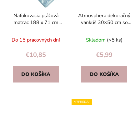
Nafukovacia plážová
Atmosphera dekoračný
matrac 188 x 71 cm
vankúš 30×50 cm so
Bestway 43024
strapcami – polyester,
jemný geometrický vzor
Do 15 pracovných dní
Skladom
(>5 ks)
€10,85
€5,99
DO KOŠÍKA
DO KOŠÍKA
VÝPREDAJ