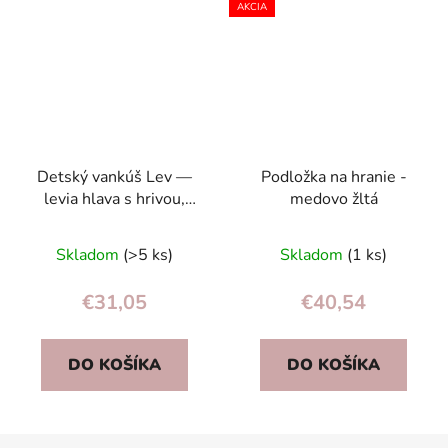
AKCIA
Detský vankúš Lev —
Podložka na hranie -
levia hlava s hrivou,
medovo žltá
safari priateľ proti zlým
snom
Skladom
(>5 ks)
Skladom
(1 ks)
€31,05
€40,54
DO KOŠÍKA
DO KOŠÍKA
Z