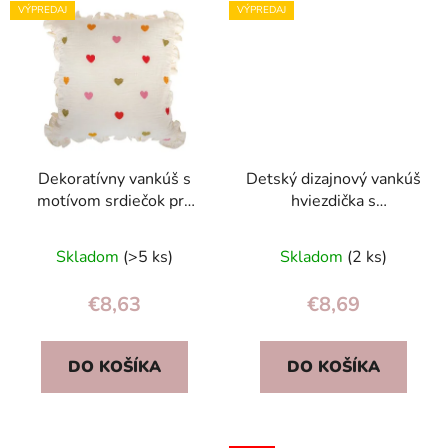
VÝPREDAJ
VÝPREDAJ
Dekoratívny vankúš s
Detský dizajnový vankúš
motívom srdiečok pre
hviezdička s
detskú izbu a hrací kútik,
brmbolcami, prírodná
na maznanie
bavlna, bez zipsu
Skladom
(>5 ks)
Skladom
(2 ks)
€8,63
€8,69
DO KOŠÍKA
DO KOŠÍKA