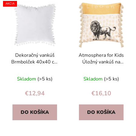
AKCIA
Dekoračný vankúš
Atmosphera for Kids
Brmbolček 40x40 cm
Úložný vankúš na
Atmosphera | polyester,
pyžamo Lev –
elegantný do detskej
odnímateľný dekoračný
Skladom
(>5 ks)
Skladom
(>5 ks)
izby
vankúš pre deti
€12,94
€16,10
DO KOŠÍKA
DO KOŠÍKA