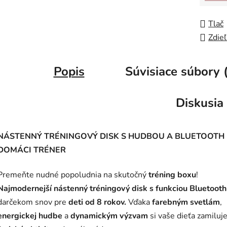
Tlač
Zdieľ
Popis
Súvisiace súbory 
Diskusia
NÁSTENNÝ TRÉNINGOVÝ DISK S HUDBOU A BLUETOOTH 
DOMÁCI TRÉNER
Premeňte nudné popoludnia na skutočný
tréning boxu
!
Najmodernejší nástenný tréningový disk s funkciou Bluetooth
darčekom snov pre
deti od 8 rokov.
Vďaka
farebným svetlám
,
energickej hudbe
a
dynamickým výzvam
si vaše dieťa zamiluj