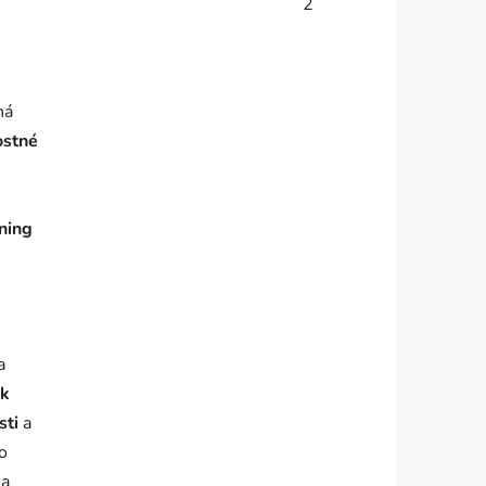
2
ná
ostné
ning
a
sk
sti
a
o
na