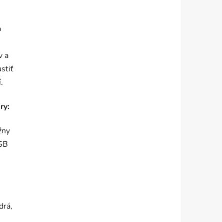
a
v a
stiť
.
ry:
žny
USB
drá,