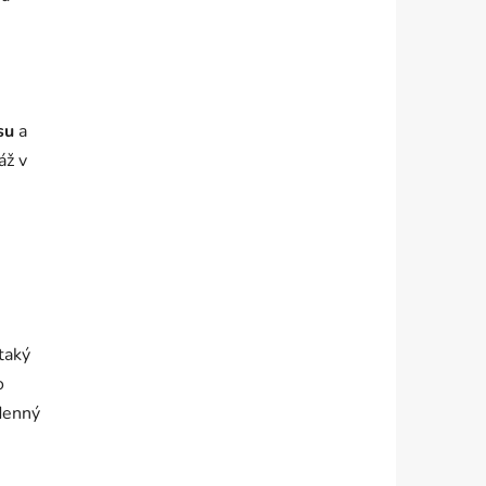
su
a
áž v
taký
o
denný