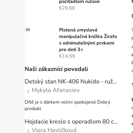
počítadlom ružové
€26,66
Plstená zmyslová
manipulačná knižka Žirafa
s odnímateľnými prvkami
pre deti 3+
€14,59
Naši zákazníci povedali
Detský stan NK-406 Nukido - ružový
Mykyta Afanasiev
|
Hodnotenie produktu je 5 z 5 hviezdičiek.
Dítě je s dárkem velmi spokojené Dobrý
produkt
Hojdacie kreslo s operadlom 80 cm + vankúše
Viera Havlíčková
|