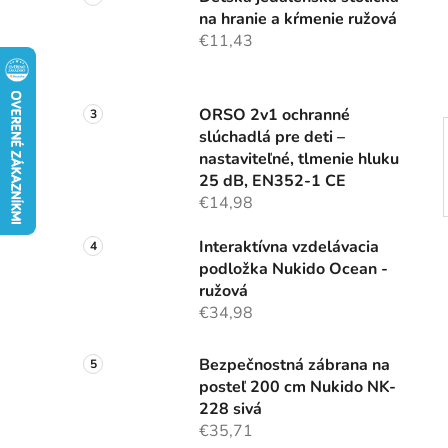
n
na hranie a kŕmenie ružová
e
€11,43
l
ORSO 2v1 ochranné
slúchadlá pre deti –
nastaviteľné, tlmenie hluku
25 dB, EN352-1 CE
€14,98
Interaktívna vzdelávacia
podložka Nukido Ocean -
ružová
€34,98
Bezpečnostná zábrana na
posteľ 200 cm Nukido NK-
228 sivá
€35,71