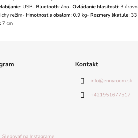
Nabíjanie
: USB-
Bluetooth
: áno-
Ovládanie hlasitosti
: 3 úrovn
tichý režim-
Hmotnosť s obalom
: 0,9 kg-
Rozmery škatule
: 33
x 7 cm
agram
Kontakt
info
@
ennyroom.sk
+421951677517
Sledovať na Instagrame