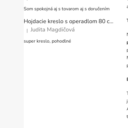
Hodnotenie produktu je 5 z 5 hviezdičiek.
Som spokojná aj s tovarom aj s doručením
Hojdacie kreslo s operadlom 80 cm + vankúše
Judita Magdičová
|
Hodnotenie produktu je 5 z 5 hviezdičiek.
super kreslo, pohodlné