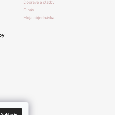
Doprava a platby
O nás
Moja objednávka
by
Súhlasím