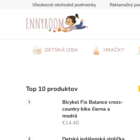
Prejsť
Všeobecné obchodné podmienky
Reklamačný po
na
obsah
DETSKÁ IZBA
HRAČKY
B
Top 10 produktov
o
č
Bicykel Fix Balance cross-
n
country bike čierna a
ý
modrá
p
€14,40
a
Detská jedálenská stolička