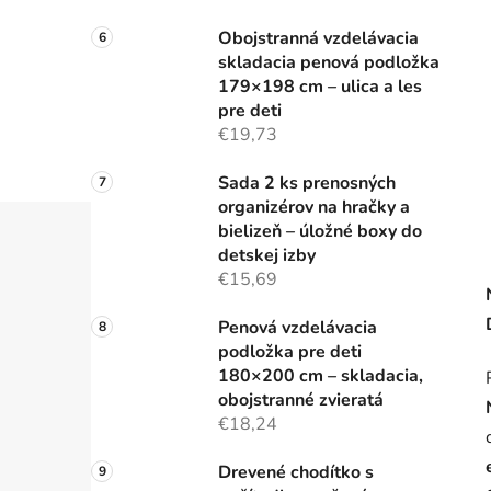
Obojstranná vzdelávacia
skladacia penová podložka
179×198 cm – ulica a les
pre deti
€19,73
Sada 2 ks prenosných
organizérov na hračky a
bielizeň – úložné boxy do
detskej izby
€15,69
Penová vzdelávacia
podložka pre deti
180×200 cm – skladacia,
obojstranné zvieratá
€18,24
Drevené chodítko s