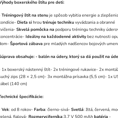
Výhody boxerského štítu pre deti:
-
Tréningový štít na stenu
je spôsob vybitia energie a zlepšeni
kondície-
Dieťa si
hrou
trénuje techniku
vyvádzania a obranné
cvičenia-
Skvelá pomôcka na
podporu tréningu techniky údero
koncentrácie-
Ideálny na každodenné aktivity
bez nutnosti opu
dom-
Športová zábava
pre mladých nadšencov bojových umení
Súprava obsahuje: - balón na údery, ktorý sa dá použiť na úde
- 1x boxerský nástenný štít- 2x tréningové rukavice- 2x montá
suchý zips (28 × 2,5 cm)- 3x montážna prísavka (5,5 cm)- 1x 
kábel (140 cm)
Technické špecifikácie:
-
Vek
: od 8 rokov-
Farba
: čierno-sivá-
Svetlá
: žltá, červená, mo
zelená, fialová-
Rozmery
ciferníka
:3,7 V 500 mAh
batéria
-