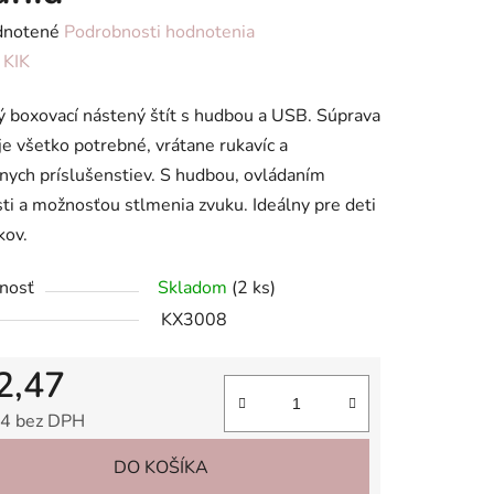
rné
notené
Podrobnosti hodnotenia
enie
:
KIK
tu
 boxovací nástený štít s hudbou a USB. Súprava
e všetko potrebné, vrátane rukavíc a
ych príslušenstiev. S hudbou, ovládaním
sti a možnosťou stlmenia zvuku. Ideálny pre deti
kov.
iek.
nosť
Skladom
(2 ks)
KX3008
2,47
4 bez DPH
tková cena:
DO KOŠÍKA