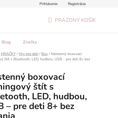
Prihlásenie
Registrácia
tenie tovaru
Formulár na odstúpenie od zmluvy
Reklamačn
PRÁZDNY KOŠÍK
NÁKUPNÝ
KOŠÍK
Blog
Značky
HRAČKY
/
Hry pre deti
/
Box
/
Nástenný boxovací
vý štít s Bluetooth, LED, hudbou, USB – pre deti 8+ bez
tenný boxovací
ningový štít s
etooth, LED, hudbou,
 – pre deti 8+ bez
ania