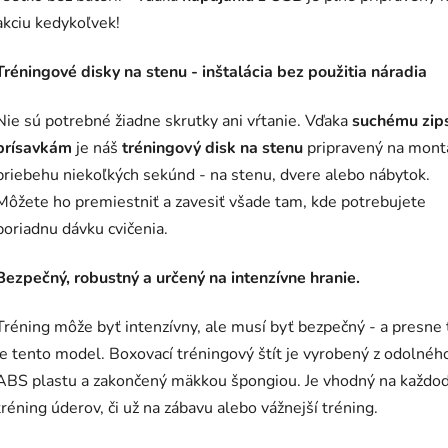
akciu kedykoľvek!
Tréningové disky na stenu - inštalácia bez použitia náradia
Nie sú potrebné žiadne skrutky ani vŕtanie. Vďaka
suchému zip
prísavkám
je náš
tréningový disk na stenu
pripravený na mont
priebehu niekoľkých sekúnd - na stenu, dvere alebo nábytok.
Môžete ho premiestniť a zavesiť všade tam, kde potrebujete
poriadnu dávku cvičenia.
Bezpečný, robustný a určený na intenzívne hranie.
Tréning môže byť intenzívny, ale musí byť bezpečný - a presne 
je tento model. Boxovací tréningový štít je vyrobený z odolnéh
ABS plastu a zakončený mäkkou špongiou. Je vhodný na každo
tréning úderov, či už na zábavu alebo vážnejší tréning.