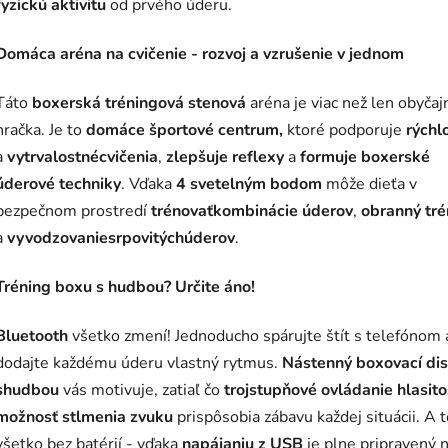
fyzickú aktivitu
od prvého úderu.
Domáca aréna na cvičenie - rozvoj a vzrušenie v jednom
Táto
boxerská tréningová stenová
aréna je viac než len obyčaj
hračka. Je to
domáce športové centrum,
ktoré podporuje
rýchl
a
vytrvalostné
cvičenia
,
zlepšuje reflexy
a
formuje boxerské
úderové techniky
. Vďaka
4 svetelným bodom
môže dieťa v
bezpečnom prostredí
trénovať
kombinácie úderov
,
obranný tré
a
vyvodzovanie
srpovitých
úderov
.
Tréning boxu s hudbou? Určite áno!
Bluetooth
všetko zmení! Jednoducho spárujte štít s telefónom 
dodajte každému úderu vlastný rytmus.
Nástenný boxovací di
s
hudbou
vás motivuje, zatiaľ čo
trojstupňové ovládanie hlasito
možnosť stlmenia zvuku
prispôsobia zábavu každej situácii. A t
všetko bez batérií - vďaka
napájaniu z USB
je plne pripravený 