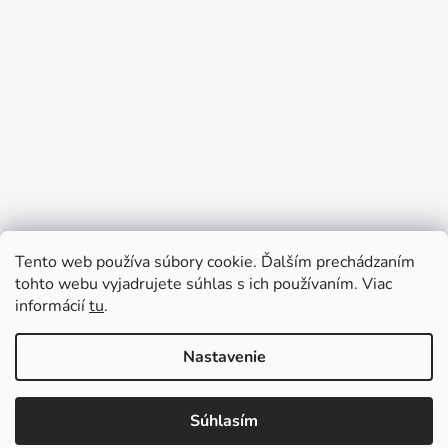
Tento web používa súbory cookie. Ďalším prechádzaním
Prijímame online platby
tohto webu vyjadrujete súhlas s ich používaním. Viac
informácií
tu
.
Nastavenie
Súhlasím
Vytvoril Shoptet
Copyright 2026
Ennyroom
. Všetky práva vyhradené.