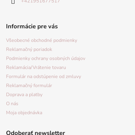
+421951677517
Informácie pre vás
Všeobecné obchodné podmienky
Reklamačný poriadok
Podmienky ochrany osobných údajov
Reklamácia/Vrátenie tovaru
Formulár na odstúpenie od zmluvy
Reklamačný formulár
Doprava a platby
O nás
Moja objednávka
Odoberať newsletter