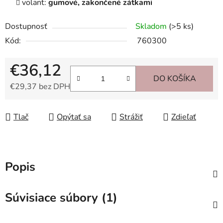
volant:
gumové, zakončené zátkami
Dostupnosť
Skladom
(>5 ks)
Kód:
760300
€36,12
DO KOŠÍKA
€29,37 bez DPH
Jednotková cena:
Tlač
Opýtať sa
Strážiť
Zdieľať
Popis
Súvisiace súbory (1)