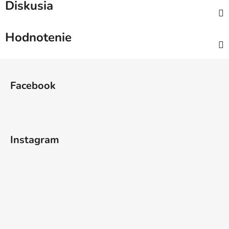
Diskusia
Hodnotenie
Z
á
Facebook
p
ä
t
i
Instagram
e