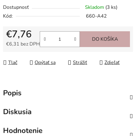
Dostupnosť
Skladom
(3 ks)
Kód:
660-A42
€7,76
DO KOŠÍKA
€6,31 bez DPH
Jednotková cena:
Tlač
Opýtať sa
Strážiť
Zdieľať
Popis
Diskusia
Hodnotenie