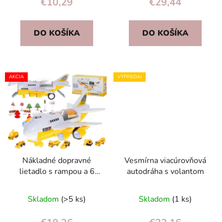
€10,29
€29,44
DO KOŠÍKA
DO KOŠÍKA
AKCIA
VÝPREDAJ
Nákladné dopravné
Vesmírna viacúrovňová
lietadlo s rampou a 6
autodráha s volantom
stavebnými vozidlami,
LED, pre deti 3+
Skladom
(>5 ks)
Skladom
(1 ks)