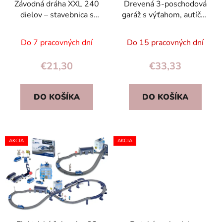
Závodná dráha XXL 240
Drevená 3-poschodová
dielov – stavebnica s
garáž s výťahom, autíčka
autíčkom a dinosaurami
a vrtuľník ECOTOYS pre
pre deti 3+
deti 3+
Do 7 pracovných dní
Do 15 pracovných dní
€21,30
€33,33
DO KOŠÍKA
DO KOŠÍKA
AKCIA
AKCIA