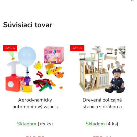
Súvisiaci tovar
AKCIA
AKCIA
Aerodynamický
Drevená policajná
automobilový zajac s
stanica s dráhou a
vypúšťaním balónov
parkoviskom pre
vrtuľník, auto a figúrky
Skladom
(>5 ks)
Skladom
(4 ks)
pre deti 3+