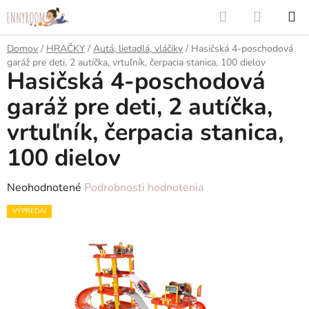
Prejsť
Hľadať
NÁKUP
na
KOŠÍK
obsah
Domov
/
HRAČKY
/
Autá, lietadlá, vláčiky
/
Hasičská 4-poschodová
garáž pre deti, 2 autíčka, vrtuľník, čerpacia stanica, 100 dielov
Hasičská 4-poschodová
garáž pre deti, 2 autíčka,
vrtuľník, čerpacia stanica,
100 dielov
Priemerné
Neohodnotené
Podrobnosti hodnotenia
hodnotenie
VÝPREDAJ
produktu
je
0,0
z
5