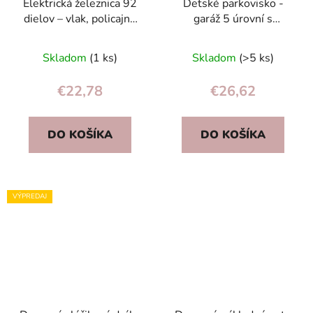
Elektrická železnica 92
Detské parkovisko -
dielov – vlak, policajné
garáž 5 úrovní s
autá, vrtuľník, trať ~300
elektrickým výťahom, 8
cm
áut, svetlá, zvuky (3+)
Skladom
(1 ks)
Skladom
(>5 ks)
€22,78
€26,62
DO KOŠÍKA
DO KOŠÍKA
VÝPREDAJ