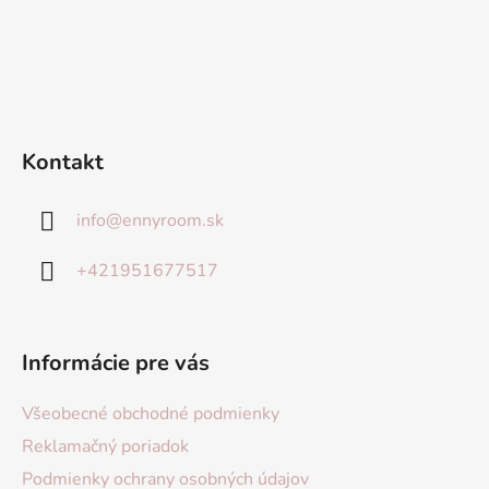
Kontakt
info
@
ennyroom.sk
+421951677517
Informácie pre vás
Všeobecné obchodné podmienky
Reklamačný poriadok
Podmienky ochrany osobných údajov