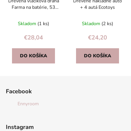
Drevená vláčiková dráha
Drevené nákladné auto
Farma na batérie, 53
+ 4 autá Ecotoys
dielov
Skladom
(1 ks)
Skladom
(2 ks)
€28,04
€24,20
DO KOŠÍKA
DO KOŠÍKA
Z
á
Facebook
p
ä
Ennyroom
t
i
e
Instagram