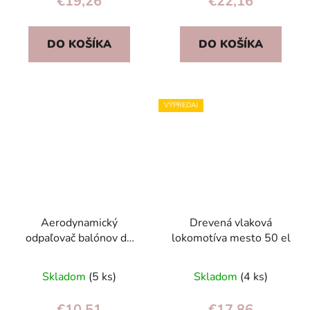
€19,26
€22,16
DO KOŠÍKA
DO KOŠÍKA
VÝPREDAJ
Aerodynamický
Drevená vlaková
odpaľovač balónov do
lokomotíva mesto 50 el
auta
Skladom
(5 ks)
Skladom
(4 ks)
€10,51
€17,86