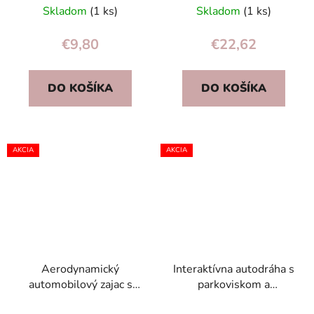
motoriky
Skladom
(1 ks)
Skladom
(1 ks)
€9,80
€22,62
DO KOŠÍKA
DO KOŠÍKA
AKCIA
AKCIA
Aerodynamický
Interaktívna autodráha s
automobilový zajac s
parkoviskom a
vypúšťaním balónov
pretekárskym volantom