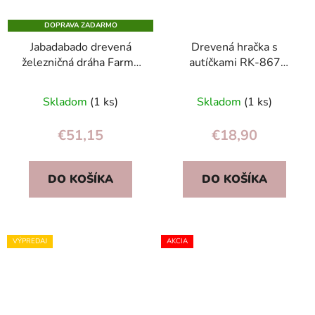
DOPRAVA ZADARMO
Jabadabado drevená
Drevená hračka s
železničná dráha Farma
autíčkami RK-867
so zvieratami a
Ricokids
traktormi – 15 dielov
Skladom
(1 ks)
Skladom
(1 ks)
pre deti
€51,15
€18,90
DO KOŠÍKA
DO KOŠÍKA
VÝPREDAJ
AKCIA