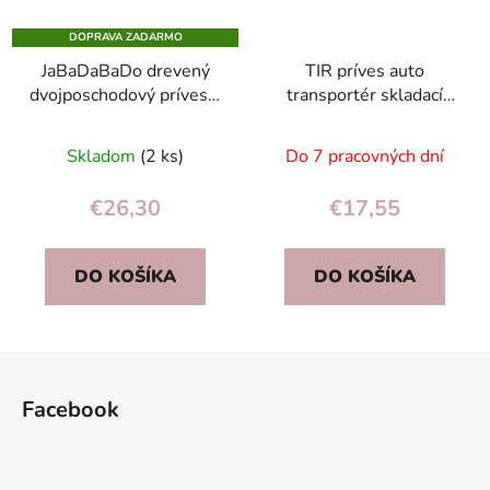
DOPRAVA ZADARMO
JaBaDaBaDo drevený
TIR príves auto
dvojposchodový príves s
transportér skladací
3 autami, odnímateľný –
XXL s autodráhou a 10
Priemerné
hračka 18m+
autíčkami, modrý, hračka
Skladom
(2 ks)
Do 7 pracovných dní
hodnotenie
3+
produktu
€26,30
€17,55
je
5,0
DO KOŠÍKA
DO KOŠÍKA
z
5
hviezdičiek.
Z
á
Facebook
p
ä
t