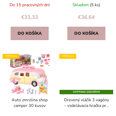
deti 3+
hračka: hasiči, polícia,
Do 15 pracovných dní
Skladom
(5 ks)
vrtuľník
€33,33
€36,64
DO KOŠÍKA
DO KOŠÍKA
VÝPREDAJ
VÝPREDAJ
DOPRAVA ZADARMO
Auto zmrzlina shop
Drevený vláčik 3 vagóny
camper 30 kusov
– vzdelávacia hračka pre
18m+ | rozvoj jemnej