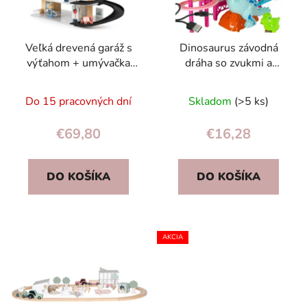
Veľká drevená garáž s
Dinosaurus závodná
výťahom + umývačka
dráha so zvukmi a
áut s vrtuľníkom
svetlami – 3
ECOTOYS
dinosaurové autíčka,
Do 15 pracovných dní
Skladom
(>5 ks)
USB/AA, pre deti
€69,80
€16,28
DO KOŠÍKA
DO KOŠÍKA
AKCIA