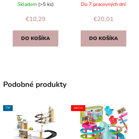
– 4 autíčka (3+)
Skladom
(>5 ks)
Do 7 pracovných dní
€10,29
€20,01
DO KOŠÍKA
DO KOŠÍKA
Podobné produkty
TIP
AKCIA