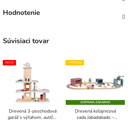
Hodnotenie
Súvisiaci tovar
AKCIA
VÝPREDAJ
DOPRAVA ZADARMO
Drevená 3-poschodová
Drevená koľajnicová
garáž s výťahom, autíčka
sada Jabadabado –
a vrtuľník ECOTOYS pre
záchranné vozidlá