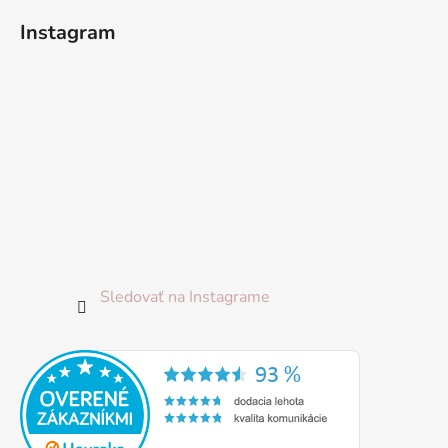
i
Instagram
e
Sledovať na Instagrame