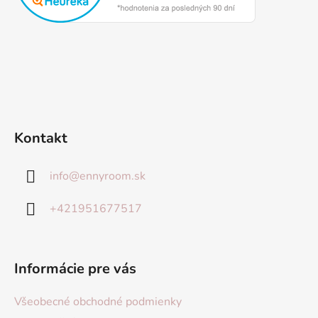
Kontakt
info
@
ennyroom.sk
+421951677517
Informácie pre vás
Všeobecné obchodné podmienky