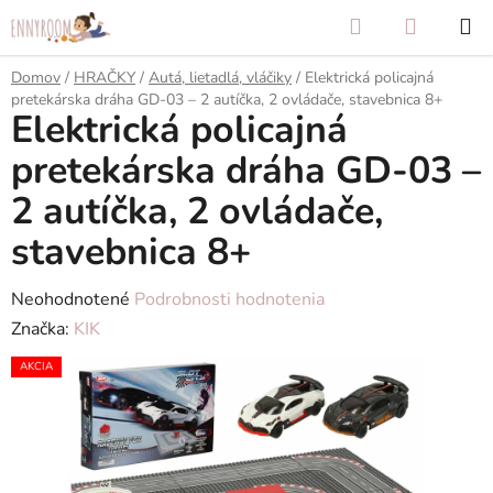
Prejsť
Hľadať
NÁKUP
na
KOŠÍK
obsah
Domov
/
HRAČKY
/
Autá, lietadlá, vláčiky
/
Elektrická policajná
pretekárska dráha GD-03 – 2 autíčka, 2 ovládače, stavebnica 8+
Elektrická policajná
pretekárska dráha GD-03 –
2 autíčka, 2 ovládače,
stavebnica 8+
Priemerné
Neohodnotené
Podrobnosti hodnotenia
hodnotenie
Značka:
KIK
produktu
AKCIA
je
0,0
z
5