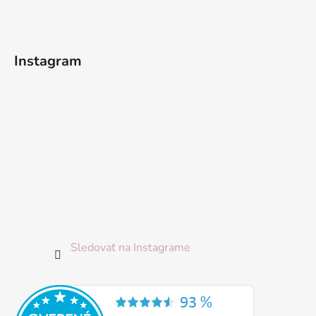
ä
t
i
Instagram
e
Sledovať na Instagrame