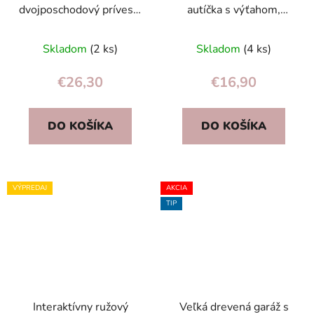
dvojposchodový príves s
autíčka s výťahom,
3 autami, odnímateľný –
čerpacou stanicou,
Priemerné
hračka 18m+
umývačkou (4 autá +
Skladom
(2 ks)
Skladom
(4 ks)
hodnotenie
vrtuľník)
produktu
€26,30
€16,90
je
5,0
DO KOŠÍKA
DO KOŠÍKA
z
5
hviezdičiek.
VÝPREDAJ
AKCIA
TIP
Interaktívny ružový
Veľká drevená garáž s