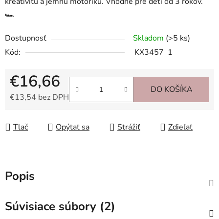
kreativitu a jemnú motoriku. Vhodné pre deti od 3 rokov.
🏎️
Dostupnosť
Skladom
(>5 ks)
Kód:
KX3457_1
€16,66
DO KOŠÍKA
€13,54 bez DPH
Jednotková cena:
Tlač
Opýtať sa
Strážiť
Zdieľať
Popis
Súvisiace súbory (2)