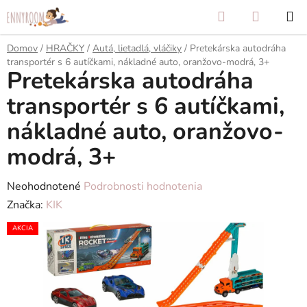
Prejsť
Hľadať
NÁKUP
na
KOŠÍK
obsah
Domov
/
HRAČKY
/
Autá, lietadlá, vláčiky
/
Pretekárska autodráha
transportér s 6 autíčkami, nákladné auto, oranžovo-modrá, 3+
Pretekárska autodráha
transportér s 6 autíčkami,
nákladné auto, oranžovo-
modrá, 3+
Priemerné
Neohodnotené
Podrobnosti hodnotenia
hodnotenie
Značka:
KIK
produktu
AKCIA
je
0,0
z
5