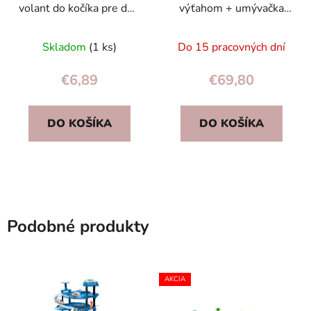
volant do kočíka pre deti
výťahom + umývačka
a batoľatá (od 18 mes.)
áut s vrtuľníkom
– hudba, zvuky
ECOTOYS
Skladom
(1 ks)
Do 15 pracovných dní
€6,89
€69,80
DO KOŠÍKA
DO KOŠÍKA
Podobné produkty
AKCIA