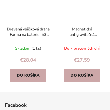
Drevená vláčiková dráha
Magnetická
Farma na batérie, 53
antigravitačná
dielov
autodráha XXL 130 cm,
175 dielov – vagón pre
Skladom
(1 ks)
Do 7 pracovných dní
deti 3+
€28,04
€27,59
DO KOŠÍKA
DO KOŠÍKA
Z
á
Facebook
p