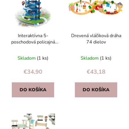
Interaktívna 5-
Drevená vláčiková dráha
poschodová policajná
74 dielov
garáž XXL s výťahom,
helikoptérou, 2
Skladom
(1 ks)
Skladom
(1 ks)
autíčkami a matou
€34,90
€43,18
DO KOŠÍKA
DO KOŠÍKA