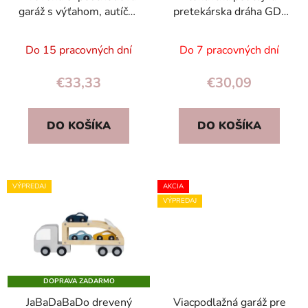
garáž s výťahom, autíčka
pretekárska dráha GD-
a vrtuľník ECOTOYS pre
03 – 2 autíčka, 2
deti 3+
ovládače, stavebnica 8+
Do 15 pracovných dní
Do 7 pracovných dní
€33,33
€30,09
DO KOŠÍKA
DO KOŠÍKA
VÝPREDAJ
AKCIA
VÝPREDAJ
DOPRAVA ZADARMO
JaBaDaBaDo drevený
Viacpodlažná garáž pre